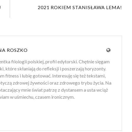
J
2021 ROKIEM STANISŁAWA LEMA!
NA ROSZKO
tka filologii polskiej, profil edytorski. Chętnie sięgam
ki, które skłaniają do refleksji i poszerzają horyzonty.
 fitness i lubię gotować. Interesuję się też tekstami,
otyczą zdrowej żywności oraz zdrowego trybu życia. Na
 otaczający mnie świat patrzę z dystansem a usta wciąż
iam w uśmiechu, czasem ironicznym.