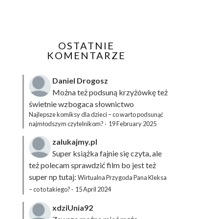
OSTATNIE
KOMENTARZE
Daniel Drogosz
Można też podsuną
krzyżówkę
też
świetnie wzbogaca słownictwo
Najlepsze komiksy dla dzieci – co warto podsunąć
najmłodszym czytelnikom?
·
19 February 2025
zalukajmy.pl
Super książka fajnie się czyta, ale
też polecam sprawdzić film bo jest też
super np tutaj:
Wirtualna Przygoda Pana Kleksa
– co to takiego?
·
15 April 2024
xdziUnia92