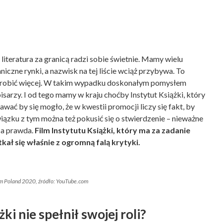
iteratura za granicą radzi sobie świetnie. Mamy wielu
iczne rynki, a nazwisk na tej liście wciąż przybywa. To
się zrobić więcej. W takim wypadku doskonałym pomysłem
sarzy. I od tego mamy w kraju choćby Instytut Książki, który
awać by się mogło, że w kwestii promocji liczy się fakt, by
iązku z tym można też pokusić się o stwierdzenie – nieważne
ńca prawda.
Film Instytutu Książki, który ma za zadanie
kał się właśnie z ogromną falą krytyki.
rom Poland 2020, źródło: YouTube.com
ki nie spełnił swojej roli?