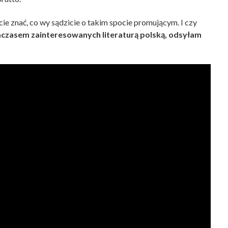
e znać, co wy sądzicie o takim spocie promującym. I czy
czasem zainteresowanych literaturą polską, odsyłam