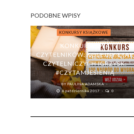
PODOBNE WPISY
KONKURSY KSIĄŻKOWE
KONKURSY DLA
CZYTELNIKÓW: KOLEJNY ETAP
CZYTELNICZYCH IGRZYSK:
#CZYTAMJESIENIĄ
BY
PAULINA ADAMSKA
6 października 2017
0