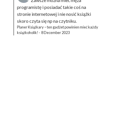
Zawsze można mieć męża
programistę i posiadać takie coś na
stronie internetowej i nie nosić książki
skoro czyta się np na czytniku.
Planer Książkary – ten gadżet powinien mieć każdy
książkoholik!
·
8 December 2023