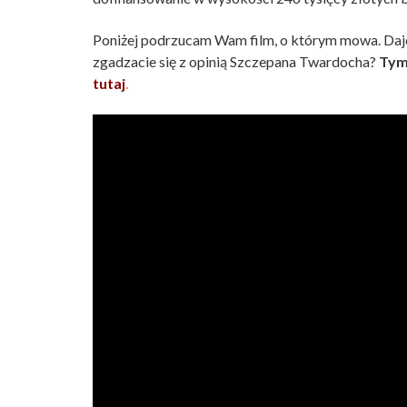
Poniżej podrzucam Wam film, o którym mowa. Dajci
zgadzacie się z opinią Szczepana Twardocha?
Tym
tutaj
.