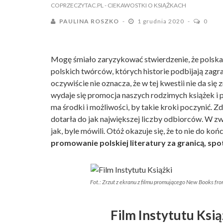
COPRZECZYTAC.PL
- CIEKAWOSTKI O KSIĄŻKACH
PAULINA ROSZKO
1 grudnia 2020
0
Mogę śmiało zaryzykować stwierdzenie, że polska l
polskich twórców, których historie podbijają zagran
oczywiście nie oznacza, że w tej kwestii nie da 
wydaje się promocja naszych rodzimych książek i pi
ma środki i możliwości, by takie kroki poczynić. Zd
dotarła do jak największej liczby odbiorców. W zw
jak, byle mówili. Otóż okazuje się, że to nie do ko
promowanie polskiej literatury za granicą, spot
Fot.: Zrzut z ekranu z filmu promującego New Books f
Film Instytutu Książ