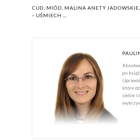
CUD, MIÓD, MALINA ANETY JADOWSKIE
– UŚMIECH ...
PAULI
Absolwen
po książ
Uprawiam
które d
siebie i
wykrzyw