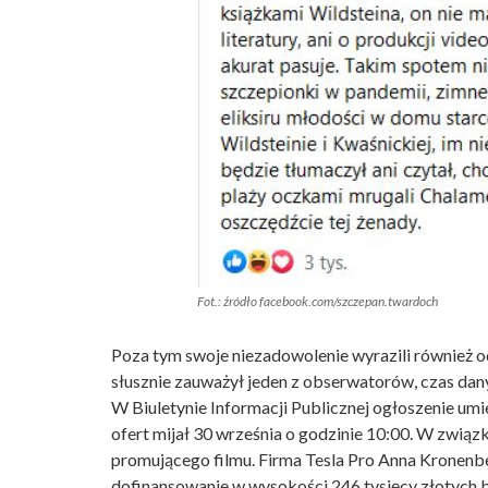
Fot.: źródło facebook.com/szczepan.twardoch
Poza tym swoje niezadowolenie wyrazili również od
słusznie zauważył jeden z obserwatorów, czas dany
W Biuletynie Informacji Publicznej ogłoszenie umi
ofert mijał 30 września o godzinie 10:00. W związk
promującego filmu. Firma Tesla Pro Anna Kronenber
dofinansowanie w wysokości 246 tysięcy złotych b