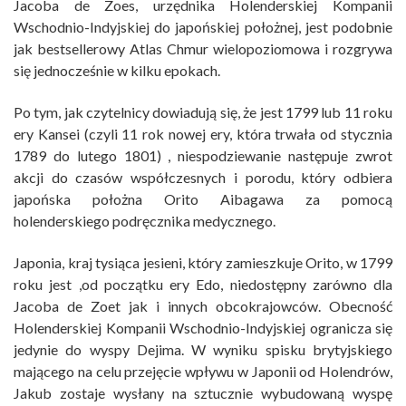
Jacoba de Zoes, urzędnika Holenderskiej Kompanii
Wschodnio-Indyjskiej do japońskiej położnej, jest podobnie
jak bestsellerowy Atlas Chmur wielopoziomowa i rozgrywa
się jednocześnie w kilku epokach.
Po tym, jak czytelnicy dowiadują się, że jest 1799 lub 11 roku
ery Kansei (czyli 11 rok nowej ery, która trwała od stycznia
1789 do lutego 1801) , niespodziewanie następuje zwrot
akcji do czasów współczesnych i porodu, który odbiera
japońska położna Orito Aibagawa za pomocą
holenderskiego podręcznika medycznego.
Japonia, kraj tysiąca jesieni, który zamieszkuje Orito, w 1799
roku jest ,od początku ery Edo, niedostępny zarówno dla
Jacoba de Zoet jak i innych obcokrajowców. Obecność
Holenderskiej Kompanii Wschodnio-Indyjskiej ogranicza się
jedynie do wyspy Dejima. W wyniku spisku brytyjskiego
mającego na celu przejęcie wpływu w Japonii od Holendrów,
Jakub zostaje wysłany na sztucznie wybudowaną wyspę