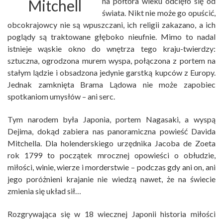
na półtora wieku odcięło się od
świata. Nikt nie może go opuścić,
obcokrajowcy nie są wpuszczani, ich religii zakazano, a ich
poglądy są traktowane głęboko nieufnie. Mimo to nadal
istnieje wąskie okno do wnętrza tego kraju-twierdzy:
sztuczna, ogrodzona murem wyspa, połączona z portem na
stałym lądzie i obsadzona jedynie garstką kupców z Europy.
Jednak zamknięta Brama Lądowa nie może zapobiec
spotkaniom umysłów – ani serc.
Tym narodem była Japonia, portem Nagasaki, a wyspą
Dejima, dokąd zabiera nas panoramiczna powieść Davida
Mitchella. Dla holenderskiego urzędnika Jacoba de Zoeta
rok 1799 to początek mrocznej opowieści o obłudzie,
miłości, winie, wierze i morderstwie – podczas gdy ani on, ani
jego poróżnieni krajanie nie wiedzą nawet, że na świecie
zmienia się układ sił…
Rozgrywająca się w 18 wiecznej Japonii historia miłości