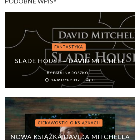
PODOBNE WPISY
FANTASTYKA
SLADE HOUSE – DAVID MITCHELL
BY
PAULINA ROSZKO
14 marca 2017
0
CIEKAWOSTKI O KSIĄŻKACH
NOWA KSIĄŻKA DAVIDA MITCHELLA