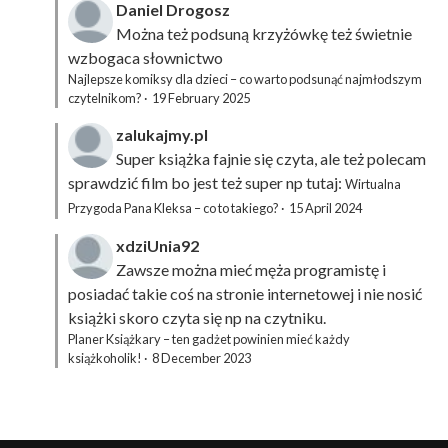
Daniel Drogosz
Można też podsuną
krzyżówkę
też świetnie
wzbogaca słownictwo
Najlepsze komiksy dla dzieci – co warto podsunąć najmłodszym
czytelnikom?
·
19 February 2025
zalukajmy.pl
Super książka fajnie się czyta, ale też polecam
sprawdzić film bo jest też super np tutaj:
Wirtualna
Przygoda Pana Kleksa – co to takiego?
·
15 April 2024
xdziUnia92
Zawsze można mieć męża programistę i
posiadać takie coś na stronie internetowej i nie nosić
książki skoro czyta się np na czytniku.
Planer Książkary – ten gadżet powinien mieć każdy
książkoholik!
·
8 December 2023