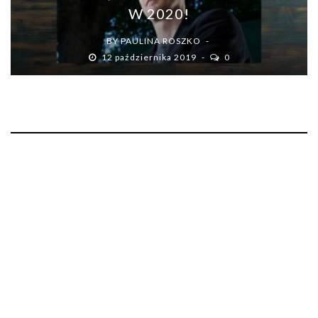
W 2020!
BY
PAULINA ROSZKO
12 października 2019
0