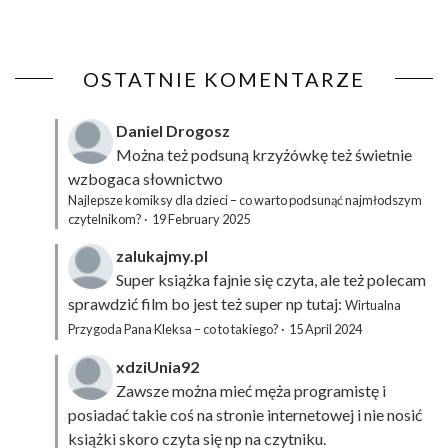
OSTATNIE KOMENTARZE
Daniel Drogosz
Można też podsuną
krzyżówkę
też świetnie
wzbogaca słownictwo
Najlepsze komiksy dla dzieci – co warto podsunąć najmłodszym
czytelnikom?
·
19 February 2025
zalukajmy.pl
Super książka fajnie się czyta, ale też polecam
sprawdzić film bo jest też super np tutaj:
Wirtualna
Przygoda Pana Kleksa – co to takiego?
·
15 April 2024
xdziUnia92
Zawsze można mieć męża programistę i
posiadać takie coś na stronie internetowej i nie nosić
książki skoro czyta się np na czytniku.