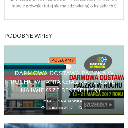
mówię głównie (tutaj nie ma zdziwienia) o książkach :)
PODOBNE WPISY
POLECAMY
DARMOWA DOSTAWA PACZKĄ W
RUCHU W TANIAKSIAZKA.PL, CZYLI
NAJWIĘKSZE BESTSELLERY ...
BY
PAULINA ADAMSKA
13 marca 2017
0