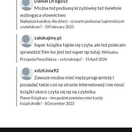
Daniel Drogosz
Można też podsuną
krzyżówkę
też świetnie
wzbogaca słownictwo
Najlepsze komiksy dla dzieci – co warto podsunąć najmłodszym
czytelnikom?
·
19 February 2025
zalukajmy.pl
Super książka fajnie się czyta, ale też polecam
sprawdzić film bo jest też super np tutaj:
Wirtualna
Przygoda Pana Kleksa – co to takiego?
·
15 April 2024
xdziUnia92
Zawsze można mieć męża programistę i
posiadać takie coś na stronie internetowej i nie nosić
książki skoro czyta się np na czytniku.
Planer Książkary – ten gadżet powinien mieć każdy
książkoholik!
·
8 December 2023