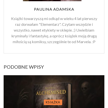
PAULINA ADAMSKA
Książki towarzyszą mi odkąd w wieku 4 lat pierwszy
raz dorwałam "Elementarz". Czytam wszędzie i
wszystko, nawet etykiety w sklepie. ;) Uwielbiam
kryminały i fantastykę, a oprócz książek moją drugą
miłością są komiksy, szczególnie te od Marvela. :P
PODOBNE WPISY
KSIĄŻKA