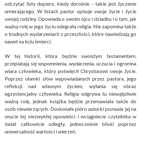
odczytać listy dopiero, kiedy dorośnie – takie jest życzenie
umierającego. W listach pastor opisuje swoje życie i życie
swojej rodziny. Opowiada o swoim ojcu i dziadku i o tym, jak
ważną rolę w jego życiu odegrała religia. Nie zapomina także
o trudnych wydarzeniach z przeszłości, które nawiedzają go
nawet na łożu śmierci.
W tej historii, która będzie swoistym testamentem,
przeplatają się wspomnienia, wydarzenia, uczucia i ogromna
wiara człowieka, który poświęcił Chrystusowi swoje życie.
Poprzez ułamki słów wypowiadanych przez pastora, jego
refleksji nad własnym życiem, wyłania się obraz
egzystencjalny człowieka. Religia odgrywa tu niewątpliwie
ważną rolę, jednak książka będzie przemawiała także do
osób niewierzących. Doskonałe pióro autorki pozwala jej na
snucie tej niezwykłej opowieści i wciągniecie czytelnika w
świat całkowicie odległy, jednocześnie bliski poprzez
uniwersalność wartości i wierzeń.