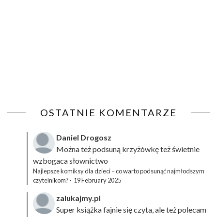
OSTATNIE KOMENTARZE
Daniel Drogosz
Można też podsuną
krzyżówkę
też świetnie
wzbogaca słownictwo
Najlepsze komiksy dla dzieci – co warto podsunąć najmłodszym
czytelnikom?
·
19 February 2025
zalukajmy.pl
Super książka fajnie się czyta, ale też polecam