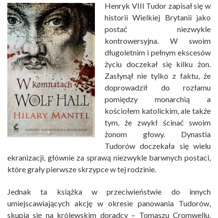
Henryk VIII Tudor zapisał się w
historii Wielkiej Brytanii jako
postać niezwykle
kontrowersyjna. W swoim
długoletnim i pełnym ekscesów
życiu doczekał się kilku żon.
Zasłynął nie tylko z faktu, że
doprowadził do rozłamu
pomiędzy monarchią a
kościołem katolickim, ale także
tym, że zwykł ścinać swoim
żonom głowy. Dynastia
Tudorów doczekała się wielu
ekranizacji, głównie za sprawą niezwykle barwnych postaci,
które grały pierwsze skrzypce w tej rodzinie.
Jednak ta książka w przeciwieństwie do innych
umiejscawiających akcję w okresie panowania Tudorów,
skupia się na królewskim doradcy – Tomaszu Cromwellu.