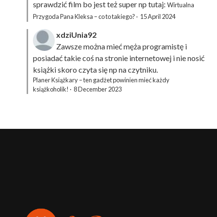
sprawdzić film bo jest też super np tutaj:
Wirtualna
Przygoda Pana Kleksa – co to takiego?
·
15 April 2024
xdziUnia92
Zawsze można mieć męża programistę i
posiadać takie coś na stronie internetowej i nie nosić
książki skoro czyta się np na czytniku.
Planer Książkary – ten gadżet powinien mieć każdy
książkoholik!
·
8 December 2023