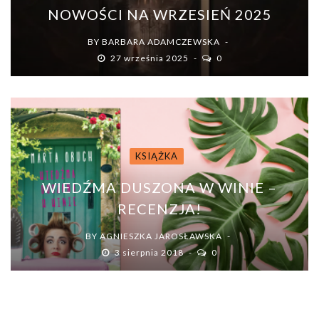
NOWOŚCI NA WRZESIEŃ 2025
BY
BARBARA ADAMCZEWSKA
27 września 2025
0
KSIĄŻKA
WIEDŹMA DUSZONA W WINIE –
RECENZJA!
BY
AGNIESZKA JAROSŁAWSKA
3 sierpnia 2018
0