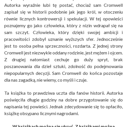
Autorka wyraźnie lubi tę postać, chociaż sam Cromwell
zapisał się w historii podobnie jak jego król, w otoczeniu
równie licznych kontrowersji i spekulacji. W tej opowieści
poznajemy go jako człowieka, który z nizin wdrapał się na
sam szczyt. Człowieka, który dzięki swojej ambicji i
pracowitości zdobył uznanie wyższych sfer. Jednocześnie
jest to osoba pełna sprzeczności, rozdarta. Z jednej strony
Cromwell jest niezwykle oddany rodzinie, jest mężem i ojcem.
Z drugiej natomiast cechuje go duży spryt, brak
poszanowania dla dzieł sztuki, zdolność do podejmowania
niepopularnych decyzji. Sam Cromwell do końca pozostaje
dla nas zagadką, nie wiemy, co myśli i czuje.
Ta książka to prawdziwa uczta dla fanów historii. Autorka
poświęciła długie godziny na dobre przygotowanie się do
napisania tej powieści. Jednak zdecydowanie się to opłaciło,
książkę obsypano licznymi nagrodami.
W książkach można się ukryć.
Z książkami można