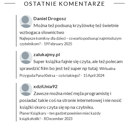
OSTATNIE KOMENTARZE
Daniel Drogosz
Można też podsuną
krzyżówkę
też świetnie
wzbogaca słownictwo
Najlepsze komiksy dla dzieci – co warto podsunąć najmłodszym
czytelnikom?
·
19 February 2025
zalukajmy.pl
Super książka fajnie się czyta, ale też polecam
sprawdzić film bo jest też super np tutaj:
Wirtualna
Przygoda Pana Kleksa – co to takiego?
·
15 April 2024
xdziUnia92
Zawsze można mieć męża programistę i
posiadać takie coś na stronie internetowej i nie nosić
książki skoro czyta się np na czytniku.
Planer Książkary – ten gadżet powinien mieć każdy
książkoholik!
·
8 December 2023