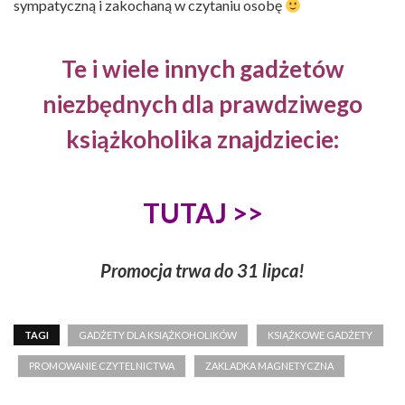
sympatyczną i zakochaną w czytaniu osobę
Te i wiele innych gadżetów
niezbędnych dla prawdziwego
książkoholika znajdziecie:
TUTAJ >>
Promocja trwa do 31 lipca!
TAGI
GADŻETY DLA KSIĄŻKOHOLIKÓW
KSIĄŻKOWE GADŻETY
PROMOWANIE CZYTELNICTWA
ZAKLADKA MAGNETYCZNA