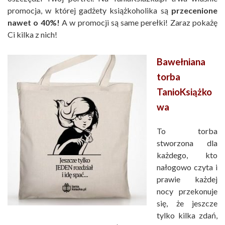
promocja, w której gadżety książkoholika są
przecenione
nawet o 40%!
A w promocji są same perełki! Zaraz pokażę
Ci kilka z nich!
Bawełniana
torba
TanioKsiążko
wa
To torba
stworzona dla
każdego, kto
nałogowo czyta i
prawie każdej
nocy przekonuje
się, że jeszcze
tylko kilka zdań,