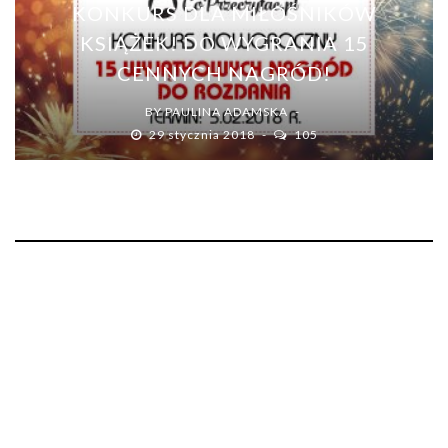
KONKURS DLA MIŁOŚNIKÓW
KSIĄŻEK! DO WYGRANIA 15
CENNYCH NAGRÓD!
BY
PAULINA ADAMSKA
29 stycznia 2018
105