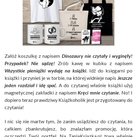
Załóż koszulkę z napisem
Dinozaury nie czytały i wyginęły!
Przypadek? Nie sądzę!
Zrób kawę w kubku z napisem
Wszystkie pieniążki wydaję na książki
. Idź do księgarni po
książki i przynieś je w torbie, na której widnieje napis
Jeszcze
jeden rozdział i idę spać
. A do czytanej właśnie książki użyj
magnetycznej zakładki z napisem
Kręci mnie czytanie
. No! I
dopiero teraz prawdziwy Książkoholik jest przygotowany do
czytania!
I nic się nie martw tym, że zanim usiądziesz do czytania, to
całkiem zbankrutujesz, bo znalazłam promocję, która
oszczędzi Twój portfel. Na TaniaKsiazka.pl trwa właśnie