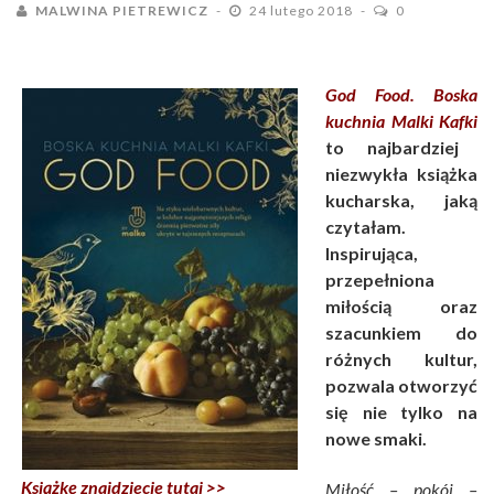
MALWINA PIETREWICZ
24 lutego 2018
0
God Food. Boska
kuchnia Malki Kafki
to najbardziej
niezwykła książka
kucharska, jaką
czytałam.
Inspirująca,
przepełniona
miłością oraz
szacunkiem do
różnych kultur,
pozwala otworzyć
się nie tylko na
nowe smaki.
Książkę znajdziecie tutaj >>
Miłość – pokój –