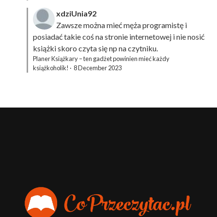
xdziUnia92
Zawsze można mieć męża programistę i
posiadać takie coś na stronie internetowej i nie nosić
książki skoro czyta się np na czytniku.
Planer Książkary – ten gadżet powinien mieć każdy
książkoholik!
·
8 December 2023