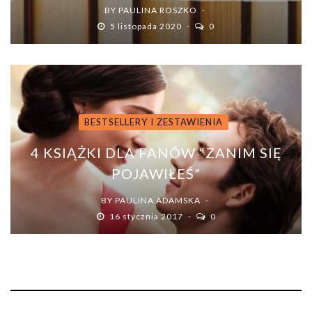
BY
PAULINA ROSZKO
5 listopada 2020
0
BESTSELLERY I ZESTAWIENIA
4 KSIĄŻKI DLA FANÓW “ZANIM SIĘ
POJAWIŁEŚ”
BY
PAULINA ADAMSKA
16 stycznia 2017
0