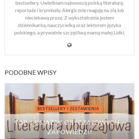
bestsellery. Uwielbiam najnowszą polską literaturę,
reportaże i kryminały. Alergicznie reaguję na złą lub
nieciekawą prozę. Z wykształcenia jestem
dziennikarką, nauczycielką oraz lektorem języka
polskiego, a prywatnie szczęśliwą mamą małej Lidki.
PODOBNE WPISY
BESTSELLERY I ZESTAWIENIA
TOP 6 KSIĄŻEK OBYCZAJOWYCH –
ZAPOWIEDZI!