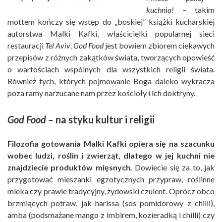
kuchnia!
– takim
mottem kończy się wstęp do „boskiej” książki kucharskiej
autorstwa Malki Kafki, właścicielki popularnej sieci
restauracji
Tel Aviv
.
God Food
jest bowiem zbiorem ciekawych
przepisów z różnych zakątków świata, tworzących opowieść
o wartościach wspólnych dla wszystkich religii świata.
Również tych, których pojmowanie Boga daleko wykracza
poza ramy narzucane nam przez kościoły i ich doktryny.
God Food –
na styku kultur i religii
Filozofia gotowania Malki Kafki opiera się na szacunku
wobec ludzi, roślin i zwierząt, dlatego w jej kuchni nie
znajdziecie produktów mięsnych.
Dowiecie się za to, jak
przygotować mieszanki egzotycznych przypraw, roślinne
mleka czy prawie tradycyjny, żydowski czulent. Oprócz obco
brzmiących potraw, jak harissa (sos pomidorowy z chilli),
amba (podsmażane mango z imbirem, kozieradką i chilli) czy