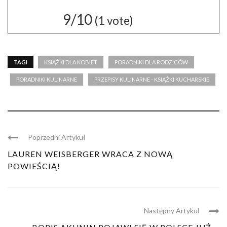
9/10
(
1
vote)
TAGI
KSIĄŻKI DLA KOBIET
PORADNIKI DLA RODZICÓW
PORADNIKI KULINARNE
PRZEPISY KULINARNE - KSIĄŻKI KUCHARSKIE
Poprzedni Artykuł
LAUREN WEISBERGER WRACA Z NOWĄ
POWIEŚCIĄ!
Następny Artykul