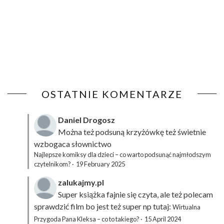
OSTATNIE KOMENTARZE
Daniel Drogosz
Można też podsuną
krzyżówkę
też świetnie
wzbogaca słownictwo
Najlepsze komiksy dla dzieci – co warto podsunąć najmłodszym
czytelnikom?
·
19 February 2025
zalukajmy.pl
Super książka fajnie się czyta, ale też polecam
sprawdzić film bo jest też super np tutaj:
Wirtualna
Przygoda Pana Kleksa – co to takiego?
·
15 April 2024