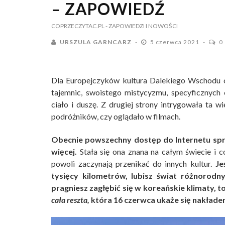
– ZAPOWIEDŹ
COPRZECZYTAC.PL
- ZAPOWIEDZI I NOWOŚCI
URSZULA GARNCARZ
5 czerwca 2021
0
Dla Europejczyków kultura Dalekiego Wschodu o
tajemnic, swoistego mistycyzmu, specyficznych
ciało i duszę. Z drugiej strony intrygowała ta wi
podróżników, czy oglądało w filmach.
Obecnie powszechny dostęp do Internetu spr
więcej.
Stała się ona znana na całym świecie i co
powoli zaczynają przenikać do innych kultur.
Jeś
tysięcy kilometrów, lubisz świat różnorodnyc
pragniesz zagłębić się w koreańskie klimaty, t
cała reszta,
która 16 czerwca ukaże się nakład