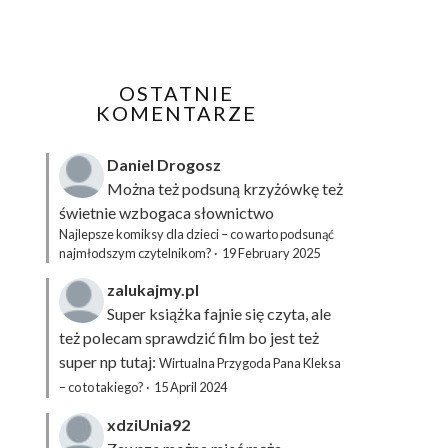
OSTATNIE
KOMENTARZE
Daniel Drogosz
Można też podsuną
krzyżówkę
też
świetnie wzbogaca słownictwo
Najlepsze komiksy dla dzieci – co warto podsunąć
najmłodszym czytelnikom?
·
19 February 2025
zalukajmy.pl
Super książka fajnie się czyta, ale
też polecam sprawdzić film bo jest też
super np tutaj:
Wirtualna Przygoda Pana Kleksa
– co to takiego?
·
15 April 2024
xdziUnia92