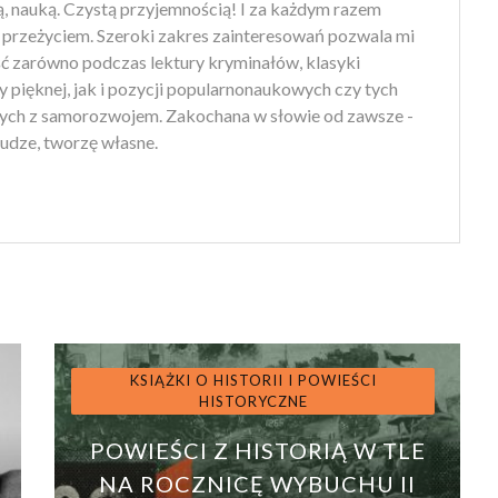
ą, nauką. Czystą przyjemnością! I za każdym razem
przeżyciem. Szeroki zakres zainteresowań pozwala mi
ść zarówno podczas lektury kryminałów, klasyki
ry pięknej, jak i pozycji popularnonaukowych czy tych
ych z samorozwojem. Zakochana w słowie od zawsze -
udze, tworzę własne.
KSIĄŻKI O HISTORII I POWIEŚCI
HISTORYCZNE
POWIEŚCI Z HISTORIĄ W TLE
T
NA ROCZNICĘ WYBUCHU II