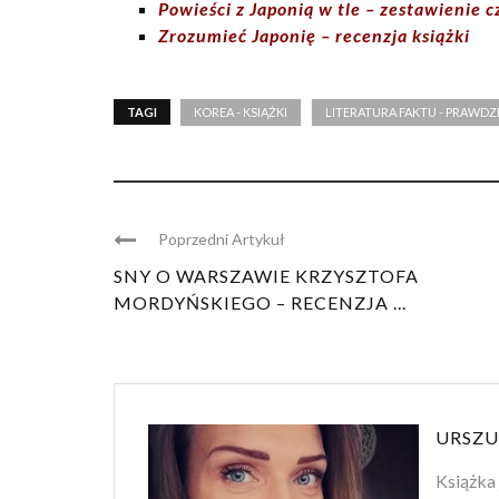
Powieści z Japonią w tle – zestawienie c
Zrozumieć Japonię – recenzja książki
TAGI
KOREA - KSIĄŻKI
LITERATURA FAKTU - PRAWDZ
Poprzedni Artykuł
SNY O WARSZAWIE KRZYSZTOFA
MORDYŃSKIEGO – RECENZJA ...
URSZU
Książka 