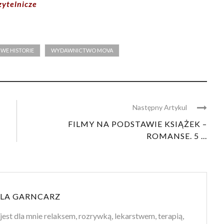
zytelnicze
IWE HISTORIE
WYDAWNICTWO MOVA
Następny Artykul
FILMY NA PODSTAWIE KSIĄŻEK –
ROMANSE. 5 ...
LA GARNCARZ
jest dla mnie relaksem, rozrywką, lekarstwem, terapią,