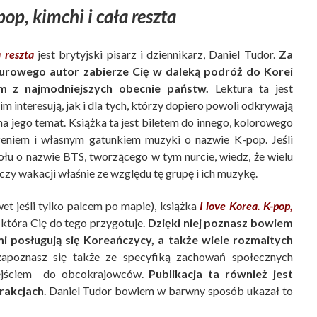
pop, kimchi i cała reszta
a reszta
jest brytyjski pisarz i dziennikarz, Daniel Tudor.
Za
urowego autor zabierze Cię w daleką podróż do Korei
m z najmodniejszych obecnie państw.
Lektura ta jest
m interesują, jak i dla tych, którzy dopiero powoli odkrywają
 na jego temat. Książka ta jest biletem do innego, kolorowego
dzeniem i własnym gatunkiem muzyki o nazwie K-pop. Jeśli
łu o nazwie BTS, tworzącego w tym nurcie, wiedz, że wielu
 czy wakacji właśnie ze względu tę grupę i ich muzykę.
et jeśli tylko palcem po mapie), książka
I love Korea. K-pop,
 która Cię do tego przygotuje.
Dzięki niej poznasz bowiem
i posługują się Koreańczycy, a także wiele rozmaitych
apoznasz się także ze specyfiką zachowań społecznych
dejściem do obcokrajowców.
Publikacja ta również jest
rakcjach
. Daniel Tudor bowiem w barwny sposób ukazał to