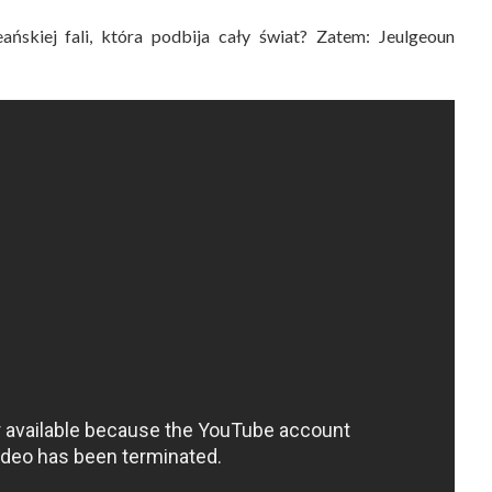
skiej fali, która podbija cały świat? Zatem: Jeulgeoun