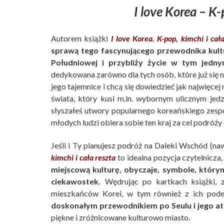
I love Korea – K-
Autorem książki
I love Korea. K-pop, kimchi i cał
sprawą tego fascynującego przewodnika kult
Południowej i przybliży życie w tym jedny
dedykowana zarówno dla tych osób, które już się ni
jego tajemnice i chcą się dowiedzieć jak najwięcej
świata, który kusi m.in. wybornym ulicznym je
słyszałeś utwory popularnego koreańskiego zespo
młodych ludzi obiera sobie ten kraj za cel podróży
Jeśli i Ty planujesz podróż na Daleki Wschód (naw
kimchi i cała reszta
to idealna pozycja czytelnicza,
miejscową kulturę, obyczaje, symbole, którym
ciekawostek.
Wędrując po kartkach książki, z
mieszkańców Korei, w tym również z ich po
doskonałym przewodnikiem po Seulu i jego at
piękne i zróżnicowane kulturowo miasto.