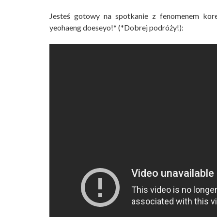
Jesteś gotowy na spotkanie z fenomenem koreań
yeohaeng doeseyo!* (*Dobrej podróży!):