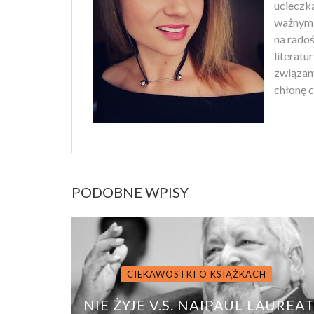
ucieczk
ważnym 
na rado
literatu
związan
chłonę c
PODOBNE WPISY
CIEKAWOSTKI O KSIĄŻKACH
NIE ŻYJE V.S. NAIPAUL LAUREA