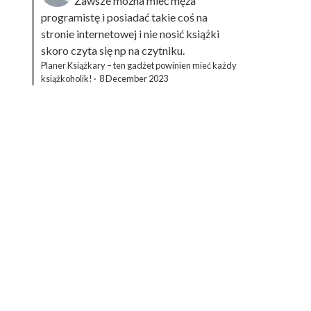
Zawsze można mieć męża
programistę i posiadać takie coś na
stronie internetowej i nie nosić książki
skoro czyta się np na czytniku.
Planer Książkary – ten gadżet powinien mieć każdy
książkoholik!
·
8 December 2023