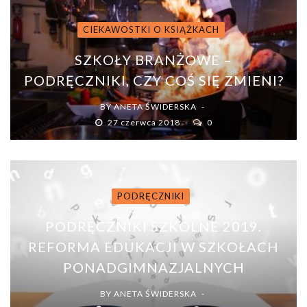
CIEKAWOSTKI O KSIĄŻKACH
SZKOŁY BRANŻOWE –
PODRĘCZNIKI, CZY COŚ SIĘ ZMIENI?
BY
ANETA ŚWIDERSKA
27 czerwca 2018
0
PODRĘCZNIKI
PODRĘCZNIKI SZKOLNE 2019.
REFORMA EDUKACJI W SZKOŁACH
PONADGIMNAZJALNYCH
BY
ANETA ŚWIDERSKA