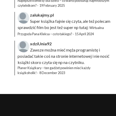
Najlepsze komiksy dla dzieci – co warto podsunąć najmłodszym
czytelnikom?
·
19 February 2025
zalukajmy.pl
Super książka fajnie się czyta, ale też polecam
sprawdzić film bo jest też super np tutaj:
Wirtualna
Przygoda Pana Kleksa – co to takiego?
·
15 April 2024
xdziUnia92
Zawsze można mieć męża programistę i
posiadać takie coś na stronie internetowej i nie nosić
książki skoro czyta się np na czytniku.
Planer Książkary – ten gadżet powinien mieć każdy
książkoholik!
·
8 December 2023