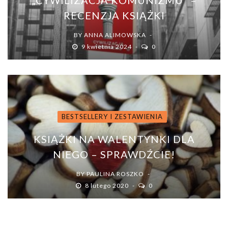
RECENZJA KSIĄŻKI
BY
ANNA ALIMOWSKA
9 kwietnia 2024
0
BESTSELLERY I ZESTAWIENIA
KSIĄŻKI NA WALENTYNKI DLA
NIEGO – SPRAWDŹCIE!
BY
PAULINA ROSZKO
8 lutego 2020
0