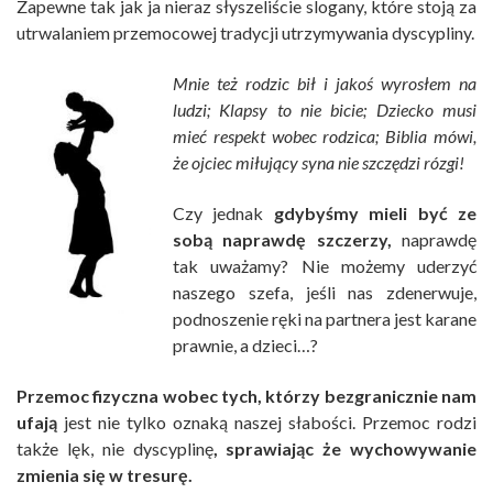
Zapewne tak jak ja nieraz słyszeliście slogany, które stoją za
utrwalaniem przemocowej tradycji utrzymywania dyscypliny.
Mnie też rodzic bił i jakoś wyrosłem na
ludzi; Klapsy to nie bicie; Dziecko musi
mieć respekt wobec rodzica; Biblia mówi,
że ojciec miłujący syna nie szczędzi rózgi!
Czy jednak
gdybyśmy mieli być ze
sobą naprawdę szczerzy,
naprawdę
tak uważamy? Nie możemy uderzyć
naszego szefa, jeśli nas zdenerwuje,
podnoszenie ręki na partnera jest karane
prawnie, a dzieci…?
Przemoc fizyczna wobec tych, którzy bezgranicznie nam
ufają
jest nie tylko oznaką naszej słabości. Przemoc rodzi
także lęk, nie dyscyplinę
, sprawiając że wychowywanie
zmienia się w tresurę.