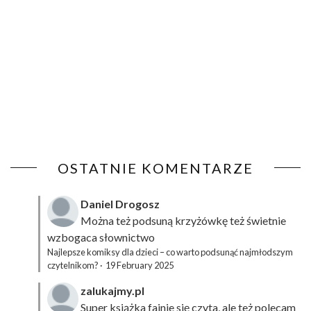
OSTATNIE KOMENTARZE
Daniel Drogosz
Można też podsuną
krzyżówkę
też świetnie
wzbogaca słownictwo
Najlepsze komiksy dla dzieci – co warto podsunąć najmłodszym
czytelnikom?
·
19 February 2025
zalukajmy.pl
Super książka fajnie się czyta, ale też polecam