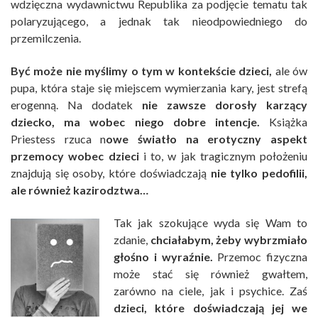
wdzięczna wydawnictwu Republika za podjęcie tematu tak
polaryzującego, a jednak tak nieodpowiedniego do
przemilczenia.
Być może nie myślimy o tym w kontekście dzieci,
ale ów
pupa, która staje się miejscem wymierzania kary, jest strefą
erogenną. Na dodatek
nie zawsze dorosły karzący
dziecko, ma wobec niego dobre intencje.
Książka
Priestess rzuca n
owe światło na erotyczny aspekt
przemocy wobec dzieci
i to, w jak tragicznym położeniu
znajdują się osoby, które doświadczają
nie tylko pedofilii,
ale również kazirodztwa…
Tak jak szokujące wyda się Wam to
zdanie,
chciałabym, żeby wybrzmiało
głośno i wyraźnie.
Przemoc fizyczna
może stać się również gwałtem,
zarówno na ciele, jak i psychice. Zaś
dzieci, które doświadczają jej we