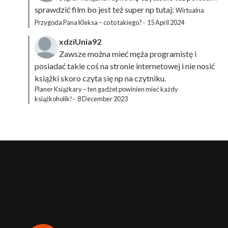
sprawdzić film bo jest też super np tutaj:
Wirtualna
Przygoda Pana Kleksa – co to takiego?
·
15 April 2024
xdziUnia92
Zawsze można mieć męża programistę i
posiadać takie coś na stronie internetowej i nie nosić
książki skoro czyta się np na czytniku.
Planer Książkary – ten gadżet powinien mieć każdy
książkoholik!
·
8 December 2023