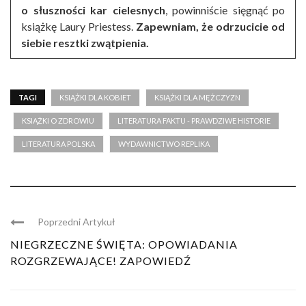
o słuszności kar cielesnych
, powinniście sięgnąć po
książkę Laury Priestess.
Zapewniam, że odrzucicie od
siebie resztki zwątpienia.
TAGI
KSIĄŻKI DLA KOBIET
KSIĄŻKI DLA MĘŻCZYZN
KSIĄŻKI O ZDROWIU
LITERATURA FAKTU - PRAWDZIWE HISTORIE
LITERATURA POLSKA
WYDAWNICTWO REPLIKA
Poprzedni Artykuł
NIEGRZECZNE ŚWIĘTA: OPOWIADANIA
ROZGRZEWAJĄCE! ZAPOWIEDŹ