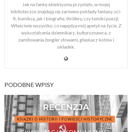
Jak na fankę eklektyzmu przystało, w mojej
biblioteczce znajdują się zarówno pokłady fantasy, sci-
fi, komiksy, jak i biografie, thrillery, czy tomiki poezji.
Właściwie wszystko, co napędza mój apetyt na życie. Z
wykształcenia dziennikarz, kulturoznawca, z
zamiłowania żongler słowami, głaskacz kotów i
okładek.
PODOBNE WPISY
KSIĄŻKI O HISTORII I POWIEŚCI HISTORYCZNE
„CYWILIZACJA KOMUNIZMU” –