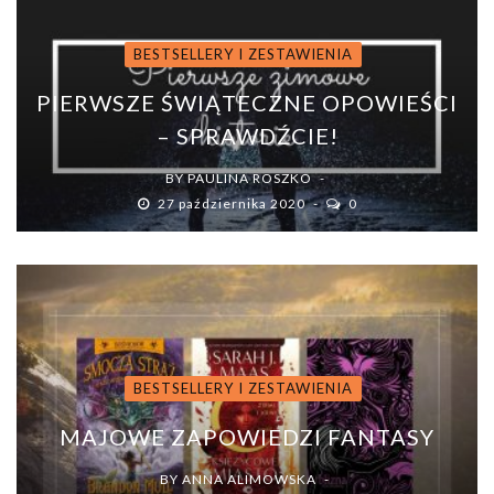
BESTSELLERY I ZESTAWIENIA
PIERWSZE ŚWIĄTECZNE OPOWIEŚCI
– SPRAWDŹCIE!
BY
PAULINA ROSZKO
27 października 2020
0
BESTSELLERY I ZESTAWIENIA
MAJOWE ZAPOWIEDZI FANTASY
BY
ANNA ALIMOWSKA