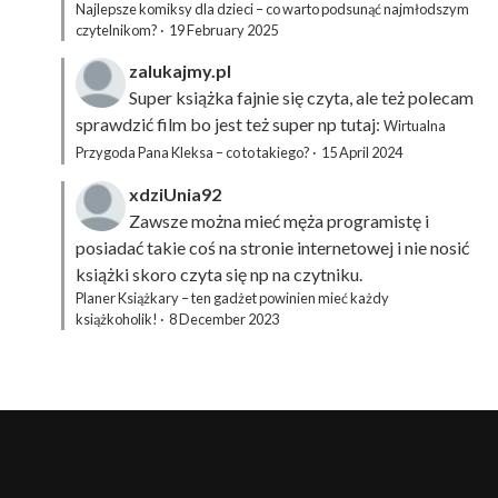
Najlepsze komiksy dla dzieci – co warto podsunąć najmłodszym
czytelnikom?
·
19 February 2025
zalukajmy.pl
Super książka fajnie się czyta, ale też polecam
sprawdzić film bo jest też super np tutaj:
Wirtualna
Przygoda Pana Kleksa – co to takiego?
·
15 April 2024
xdziUnia92
Zawsze można mieć męża programistę i
posiadać takie coś na stronie internetowej i nie nosić
książki skoro czyta się np na czytniku.
Planer Książkary – ten gadżet powinien mieć każdy
książkoholik!
·
8 December 2023