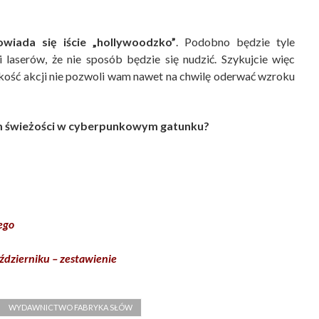
wiada się iście „hollywoodzko”
. Podobno będzie tyle
 laserów, że nie sposób będzie się nudzić. Szykujcie więc
dkość akcji nie pozwoli wam nawet na chwilę oderwać wzroku
 świeżości w cyberpunkowym gatunku?
ego
aździerniku – zestawienie
WYDAWNICTWO FABRYKA SŁÓW