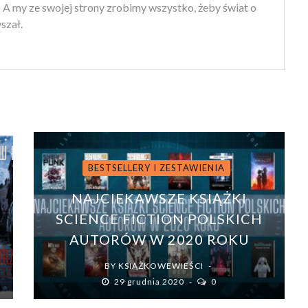
) A my ze swojej strony zrobimy wszystko, żeby świat o
yszał.
BESTSELLERY I ZESTAWIENIA
NAJCIEKAWSZE KSIĄŻKI
SCIENCE FICTION POLSKICH
AUTORÓW W 2020 ROKU
BY
KSIĄŻKOWEWIEŚCI
29 grudnia 2020
0