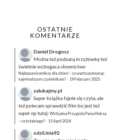
OSTATNIE
KOMENTARZE
Daniel Drogosz
Można też podsuną
krzyżówkę
też
świetnie wzbogaca słownictwo
Najlepsze komiksy dla dzieci – co warto podsunąć
najmłodszym czytelnikom?
·
19 February 2025
zalukajmy.pl
Super książka fajnie się czyta, ale
też polecam sprawdzić film bo jest też
super np tutaj:
Wirtualna Przygoda Pana Kleksa
– co to takiego?
·
15 April 2024
xdziUnia92