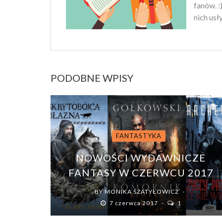
fanów. :
nich usł
PODOBNE WPISY
FANTASTYKA
NOWOŚCI WYDAWNICZE
FANTASY W CZERWCU 2017
BY
MONIKA SZATYŁOWICZ
7 czerwca 2017
1