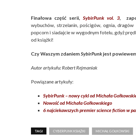
Finałowa część serii,
SybirPunk vol. 3
, zapo
wybuchów, strzelanin, pościgów, ognia, dragów i
popcorn i siadajcie w wygodnym fotelu, gdyż prę
od książki!
Czy Waszym zdaniem
SybirPunk
jest powiewem
Autor artykułu: Robert Rejmaniak
Powiązane artykuły:
SybirPunk – nowy cykl od Michała Gołkowski
Nowość od Michała Gołkowskiego
6 najciekawszych premier science fiction w p
TAGI
CYBERPUNK KSIĄŻKI
MICHAŁ GOŁKOWSKI