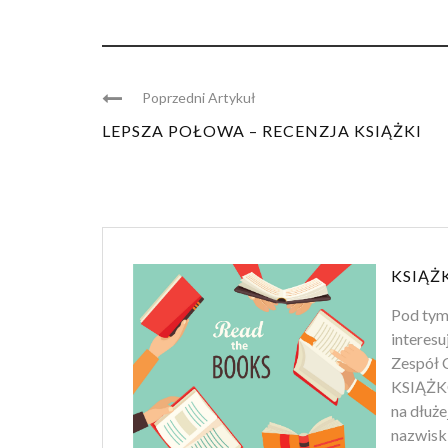
Poprzedni Artykuł
LEPSZA POŁOWA – RECENZJA KSIĄŻKI
KSIĄŻ
Pod tym
interesu
Zespół C
KSIĄŻKO
na dłuż
nazwiski