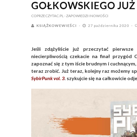
GOŁKOWSKIEGO JUŻ
COPRZECZYTAC.PL
- ZAPOWIEDZI I NOWOŚCI
KSIĄŻKOWEWIEŚCI
27 października 2020
Jeśli zdążyliście już przeczytać pierws
niecierpliwością czekacie na finał przygód C
zapoznać się z tym iście brudnym i cuchnącym,
teraz zrobić. Już teraz, kolejny raz możemy s
SybirPunk
vol
. 3
. szykujcie się na całkowicie odj