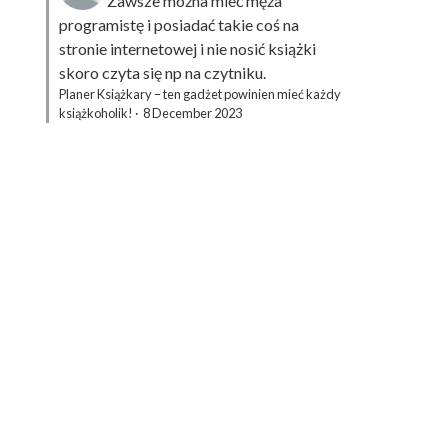
Zawsze można mieć męża
programistę i posiadać takie coś na
stronie internetowej i nie nosić książki
skoro czyta się np na czytniku.
Planer Książkary – ten gadżet powinien mieć każdy
książkoholik!
·
8 December 2023