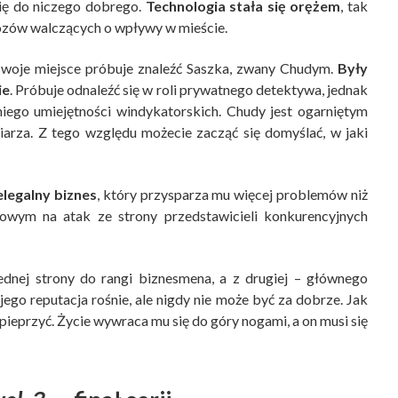
się do niczego dobrego.
Technologia stała się orężem
, tak
fiozów walczących o wpływy w mieście.
woje miejsce próbuje znaleźć Saszka, zwany Chudym.
Były
ie
. Próbuje odnaleźć się w roli prywatnego detektywa, jednak
niego umiejętności windykatorskich. Chudy jest ogarniętym
iarza. Z tego względu możecie zacząć się domyślać, w jaki
elegalny biznes
, który przysparza mu więcej problemów niż
towym na atak ze strony przedstawicieli konkurencyjnych
ednej strony do rangi biznesmena, a z drugiej – głównego
y jego reputacja rośnie, ale nigdy nie może być za dobrze. Jak
pieprzyć. Życie wywraca mu się do góry nogami, a on musi się