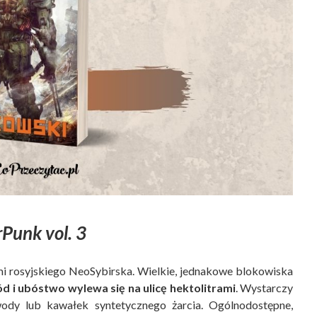
rPunk vol. 3
mi rosyjskiego NeoSybirska. Wielkie, jednakowe blokowiska
d i ubóstwo wylewa się na ulicę hektolitrami
. Wystarczy
wody lub kawałek syntetycznego żarcia. Ogólnodostępne,