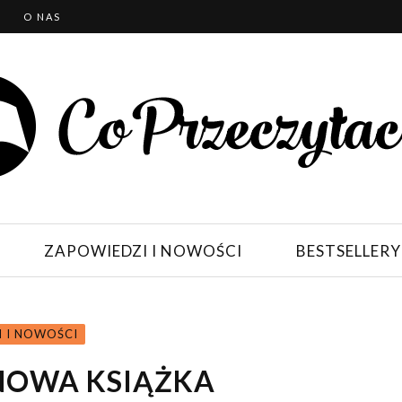
T
O NAS
ZAPOWIEDZI I NOWOŚCI
BESTSELLERY
 I NOWOŚCI
 NOWA KSIĄŻKA