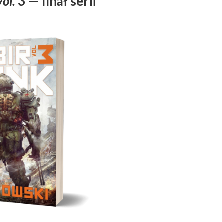
ol. 3
— finał serii