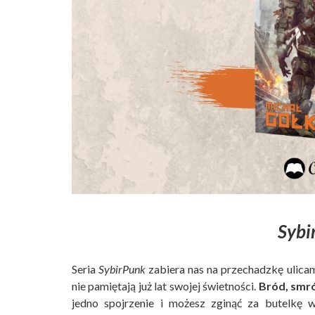
Sybi
Seria
SybirPunk
zabiera nas na przechadzkę ulica
nie pamiętają już lat swojej świetności.
Bród, smró
jedno spojrzenie i możesz zginąć za butelkę 