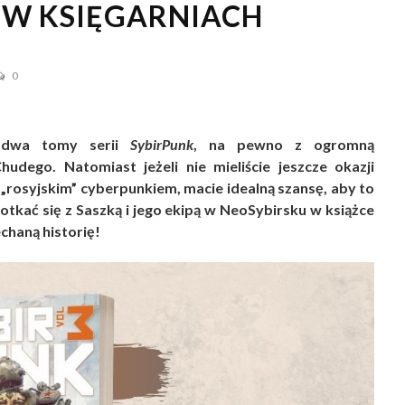
 W KSIĘGARNIACH
0
ze dwa tomy serii
SybirPunk
, na pewno z ogromną
hudego. Natomiast jeżeli nie mieliście jeszcze okazji
 „rosyjskim” cyberpunkiem, macie idealną szansę, aby to
potkać się z Saszką i jego ekipą w NeoSybirsku w książce
echaną historię!