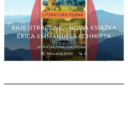
LITERATURA PIĘKNA
RAJE UTRACONE – NOWA KSIĄŻKA
ÉRICA-EMMANUELA SCHMITTA
BY
KATARZYNA STACHURA
30 marca 2022
0