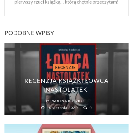
pierwszy rzuci książką… którą chętnie przeczytam!
PODOBNE WPISY
RECENZJE
RECENZJA KSIĄŻKI ŁOWCA
NASTOLATEK
BY
PAULINA ROSZKO
10 sierpnia 2020
0