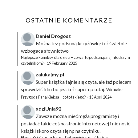
OSTATNIE KOMENTARZE
Daniel Drogosz
Można też podsuną
krzyżówkę
też świetnie
wzbogaca słownictwo
Najlepsze komiksy dla dzieci – co warto podsunąć najmłodszym
czytelnikom?
·
19 February 2025
zalukajmy.pl
Super książka fajnie się czyta, ale też polecam
sprawdzić film bo jest też super np tutaj:
Wirtualna
Przygoda Pana Kleksa – co to takiego?
·
15 April 2024
xdziUnia92
Zawsze można mieć męża programistę i
posiadać takie coś na stronie internetowej i nie nosić
książki skoro czyta się np na czytniku.
Planer Książkary – ten gadżet powinien mieć każdy