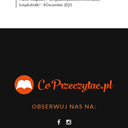
książkoholik!
·
8 December 2023
OBSERWUJ NAS NA: