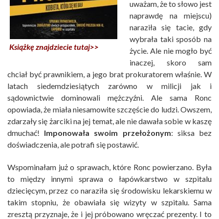
uważam, że to słowo jest
naprawdę na miejscu)
naraziła się tacie, gdy
wybrała taki sposób na
Książkę znajdziecie tutaj>>
życie. Ale nie mogło być
inaczej, skoro sam
chciał być prawnikiem, a jego brat prokuratorem właśnie. W
latach siedemdziesiątych zarówno w milicji jak i
sądownictwie dominowali mężczyźni. Ale sama Ronc
opowiada, że miała niesamowite szczęście do ludzi. Owszem,
zdarzały się żarciki na jej temat, ale nie dawała sobie w kaszę
dmuchać!
Imponowała swoim przełożonym
: siksa bez
doświadczenia, ale potrafi się postawić.
Wspominałam już o sprawach, które Ronc powierzano. Była
to między innymi sprawa o łapówkarstwo w szpitalu
dziecięcym, przez co naraziła się środowisku lekarskiemu w
takim stopniu, że obawiała się wizyty w szpitalu. Sama
zresztą przyznaje, że i jej próbowano wręczać prezenty. I to