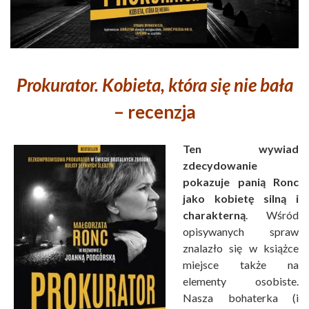
Prokurator. Kobieta, która się nie bała
– recenzja
Ten wywiad
zdecydowanie
pokazuje panią Ronc
jako kobietę silną i
charakterną
. Wśród
opisywanych spraw
znalazło się w książce
miejsce także na
elementy osobiste.
Nasza bohaterka (i