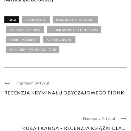
TAGI
AUDIOBOOKI
KSIĄŻKI ELEKTRONICZNE
POLSKIE KRYMINAŁY
PROMOWANIE CZYTELNICTWA
REMIGIUSZ MRÓZ
SARAH A. DENZIL
THRILLERY PSYCHOLOGICZNE
Poprzedni Artykuł
RECENZJA KRYMINAŁU OBYCZAJOWEGO PIONKI
Następny Artykul
KUBA I KANGA – RECENZJA KSIĄŻKI DLA ...