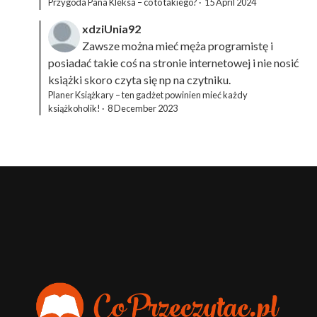
Przygoda Pana Kleksa – co to takiego?
·
15 April 2024
xdziUnia92
Zawsze można mieć męża programistę i
posiadać takie coś na stronie internetowej i nie nosić
książki skoro czyta się np na czytniku.
Planer Książkary – ten gadżet powinien mieć każdy
książkoholik!
·
8 December 2023