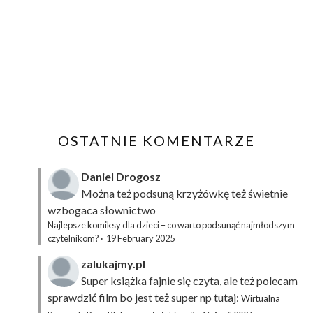
OSTATNIE KOMENTARZE
Daniel Drogosz
Można też podsuną
krzyżówkę
też świetnie
wzbogaca słownictwo
Najlepsze komiksy dla dzieci – co warto podsunąć najmłodszym
czytelnikom?
·
19 February 2025
zalukajmy.pl
Super książka fajnie się czyta, ale też polecam
sprawdzić film bo jest też super np tutaj:
Wirtualna