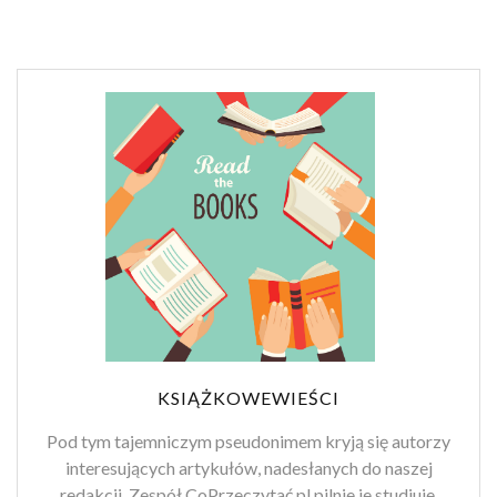
KSIĄŻKOWEWIEŚCI
Pod tym tajemniczym pseudonimem kryją się autorzy
interesujących artykułów, nadesłanych do naszej
redakcji. Zespół CoPrzeczytać.pl pilnie je studiuje,