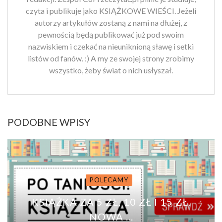
czyta i publikuje jako KSIĄŻKOWE WIEŚCI. Jeżeli
autorzy artykułów zostaną z nami na dłużej, z
pewnością będą publikować już pod swoim
nazwiskiem i czekać na nieuniknioną sławę i setki
listów od fanów. :) A my ze swojej strony zrobimy
wszystko, żeby świat o nich usłyszał.
PODOBNE WPISY
POLECAMY
KSIĄŻKA ZA 5 ZŁ, 10 ZŁ I 15 ZŁ.
NOWA ...