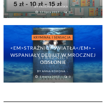
BY
PAULINA ADAMSKA
17 lipca 2017
0
KRYMINAŁ I SENSACJA
<EM>STRAŻNICY ŚWIATŁA</EM> –
WSPANIAŁY DEBIUT W MROCZNEJ
ODSŁONIE
BY
ANNA KORONA
1 marca 2017
0