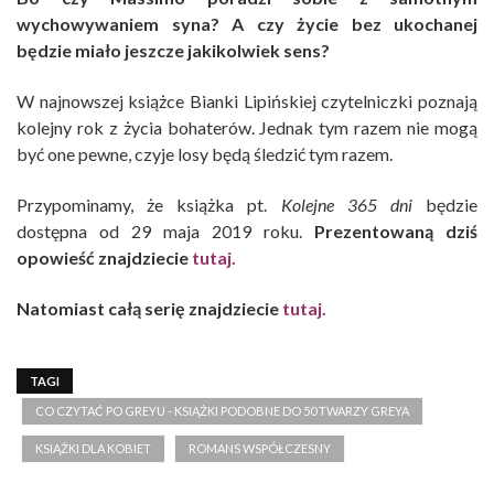
wychowywaniem syna? A czy życie bez ukochanej
będzie miało jeszcze jakikolwiek sens?
W najnowszej książce Bianki Lipińskiej czytelniczki poznają
kolejny rok z życia bohaterów. Jednak tym razem nie mogą
być one pewne, czyje losy będą śledzić tym razem.
Przypominamy, że książka pt.
Kolejne 365 dni
będzie
dostępna od 29 maja 2019 roku.
Prezentowaną dziś
opowieść znajdziecie
tutaj.
Natomiast całą serię znajdziecie
tutaj.
TAGI
CO CZYTAĆ PO GREYU - KSIĄŻKI PODOBNE DO 50 TWARZY GREYA
KSIĄŻKI DLA KOBIET
ROMANS WSPÓŁCZESNY