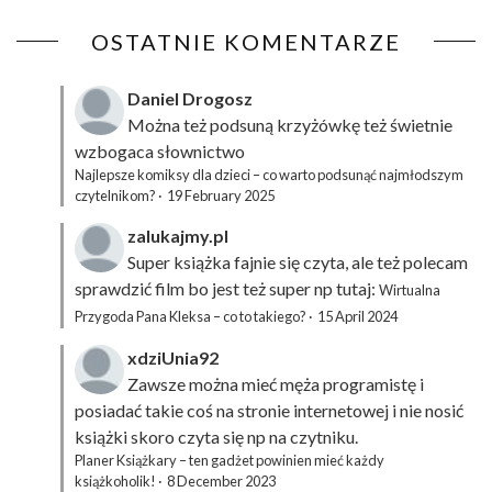
OSTATNIE KOMENTARZE
Daniel Drogosz
Można też podsuną
krzyżówkę
też świetnie
wzbogaca słownictwo
Najlepsze komiksy dla dzieci – co warto podsunąć najmłodszym
czytelnikom?
·
19 February 2025
zalukajmy.pl
Super książka fajnie się czyta, ale też polecam
sprawdzić film bo jest też super np tutaj:
Wirtualna
Przygoda Pana Kleksa – co to takiego?
·
15 April 2024
xdziUnia92
Zawsze można mieć męża programistę i
posiadać takie coś na stronie internetowej i nie nosić
książki skoro czyta się np na czytniku.
Planer Książkary – ten gadżet powinien mieć każdy
książkoholik!
·
8 December 2023