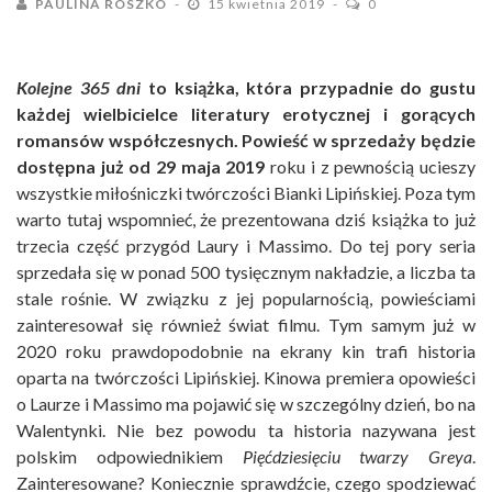
PAULINA ROSZKO
15 kwietnia 2019
0
Kolejne 365 dni
to książka, która przypadnie do gustu
każdej wielbicielce literatury erotycznej i gorących
romansów współczesnych.
Powieść w sprzedaży będzie
dostępna już od 29 maja 2019
roku i z pewnością ucieszy
wszystkie miłośniczki twórczości Bianki Lipińskiej. Poza tym
warto tutaj wspomnieć, że prezentowana dziś książka to już
trzecia część przygód Laury i Massimo. Do tej pory seria
sprzedała się w ponad 500 tysięcznym nakładzie, a liczba ta
stale rośnie. W związku z jej popularnością, powieściami
zainteresował się również świat filmu. Tym samym już w
2020 roku prawdopodobnie na ekrany kin trafi historia
oparta na twórczości Lipińskiej. Kinowa premiera opowieści
o Laurze i Massimo ma pojawić się w szczególny dzień, bo na
Walentynki. Nie bez powodu ta historia nazywana jest
polskim odpowiednikiem
Pięćdziesięciu twarzy Greya
.
Zainteresowane? Koniecznie sprawdźcie, czego spodziewać