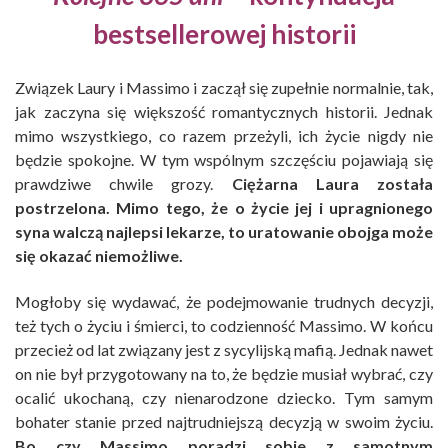
bestsellerowej historii
Związek Laury i Massimo i zaczął się zupełnie normalnie, tak,
jak zaczyna się większość romantycznych historii. Jednak
mimo wszystkiego, co razem przeżyli, ich życie nigdy nie
będzie spokojne. W tym wspólnym szczęściu pojawiają się
prawdziwe chwile grozy.
Ciężarna Laura została
postrzelona. Mimo tego, że o życie jej i upragnionego
syna walczą najlepsi lekarze, to uratowanie obojga może
się okazać niemożliwe.
Mogłoby się wydawać, że podejmowanie trudnych decyzji,
też tych o życiu i śmierci, to codzienność Massimo. W końcu
przecież od lat związany jest z sycylijską mafią. Jednak nawet
on nie był przygotowany na to, że będzie musiał wybrać, czy
ocalić ukochaną, czy nienarodzone dziecko. Tym samym
bohater stanie przed najtrudniejszą decyzją w swoim życiu.
Bo czy Massimo poradzi sobie z samotnym