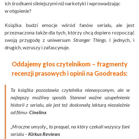
ich środkami silniejszymi niż narkotyki i wprowadzając
w otępienie?
Książka budzi emocje wśród fanów serialu, ale jest
przeznaczona także dla tych, którzy chcą dopiero rozpocząć
swoją przygodę z uniwersum
Stranger Things
. I jednych, i
drugich, wzruszy i zafascynuje.
Oddajemy głos czytelnikom – fragmenty
recenzji prasowych i opinii na Goodreads:
Ta książka pozostawia czytelnika nienasyconym, ale w
najlepszy możliwy sposób. Stanowi ważne uzupełnienie
historii z serialu, ale jest też doskonałą lekturą niezależnie
od filmu-
Cinelinx
„Mroczne umysły
„
to prequel, na który czekali wszyscy fani
serialu –
Kirkus Reviews