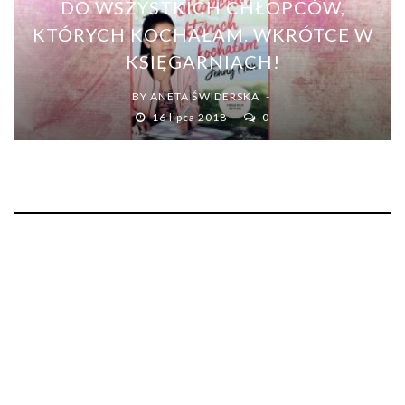
DO WSZYSTKICH CHŁOPCÓW,
KTÓRYCH KOCHAŁAM. WKRÓTCE W
KSIĘGARNIACH!
BY
ANETA ŚWIDERSKA
16 lipca 2018
0