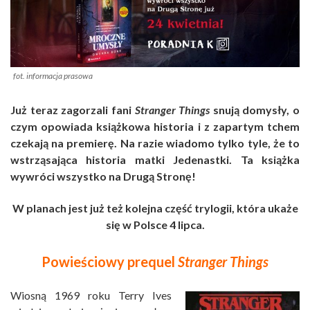
fot. informacja prasowa
Już teraz zagorzali fani
Stranger Things
snują domysły, o
czym opowiada książkowa historia i z zapartym tchem
czekają na premierę. Na razie wiadomo tylko tyle, że to
wstrząsająca historia matki Jedenastki. Ta książka
wywróci wszystko na Drugą Stronę!
W planach jest już też kolejna część trylogii, która ukaże
się w Polsce 4 lipca.
Powieściowy prequel
Stranger Things
Wiosną 1969 roku Terry Ives