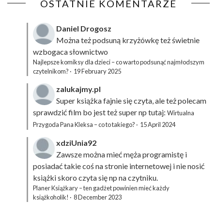
OSTATNIE KOMENTARZE
Daniel Drogosz
Można też podsuną
krzyżówkę
też świetnie
wzbogaca słownictwo
Najlepsze komiksy dla dzieci – co warto podsunąć najmłodszym
czytelnikom?
·
19 February 2025
zalukajmy.pl
Super książka fajnie się czyta, ale też polecam
sprawdzić film bo jest też super np tutaj:
Wirtualna
Przygoda Pana Kleksa – co to takiego?
·
15 April 2024
xdziUnia92
Zawsze można mieć męża programistę i
posiadać takie coś na stronie internetowej i nie nosić
książki skoro czyta się np na czytniku.
Planer Książkary – ten gadżet powinien mieć każdy
książkoholik!
·
8 December 2023