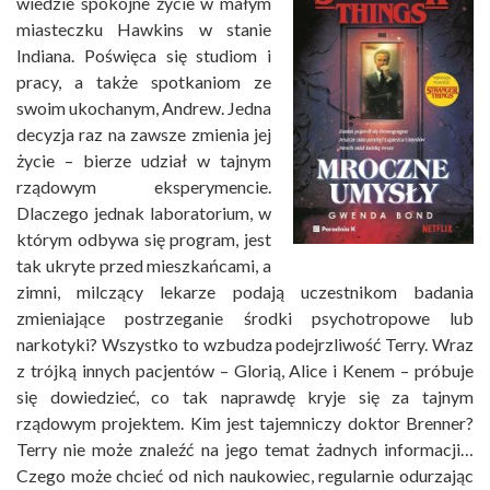
wiedzie spokojne życie w małym
miasteczku Hawkins w stanie
Indiana. Poświęca się studiom i
pracy, a także spotkaniom ze
swoim ukochanym, Andrew. Jedna
decyzja raz na zawsze zmienia jej
życie – bierze udział w tajnym
rządowym eksperymencie.
Dlaczego jednak laboratorium, w
którym odbywa się program, jest
tak ukryte przed mieszkańcami, a
zimni, milczący lekarze podają uczestnikom badania
zmieniające postrzeganie środki psychotropowe lub
narkotyki? Wszystko to wzbudza podejrzliwość Terry. Wraz
z trójką innych pacjentów – Glorią, Alice i Kenem – próbuje
się dowiedzieć, co tak naprawdę kryje się za tajnym
rządowym projektem. Kim jest tajemniczy doktor Brenner?
Terry nie może znaleźć na jego temat żadnych informacji…
Czego może chcieć od nich naukowiec, regularnie odurzając