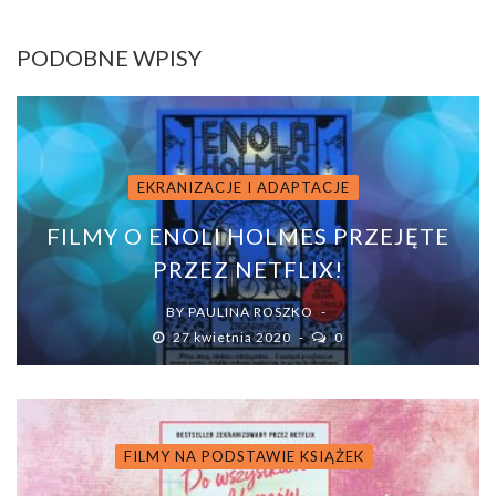
PODOBNE WPISY
EKRANIZACJE I ADAPTACJE
FILMY O ENOLI HOLMES PRZEJĘTE
PRZEZ NETFLIX!
BY
PAULINA ROSZKO
27 kwietnia 2020
0
FILMY NA PODSTAWIE KSIĄŻEK