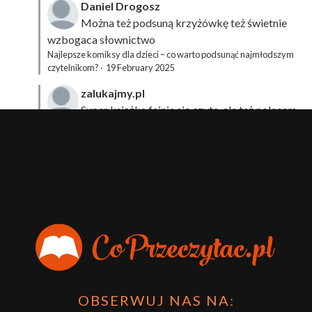
Daniel Drogosz
Można też podsuną
krzyżówkę
też świetnie
wzbogaca słownictwo
Najlepsze komiksy dla dzieci – co warto podsunąć najmłodszym
czytelnikom?
·
19 February 2025
zalukajmy.pl
Super książka fajnie się czyta, ale też polecam
sprawdzić film bo jest też super np tutaj:
Wirtualna
Przygoda Pana Kleksa – co to takiego?
·
15 April 2024
xdziUnia92
Zawsze można mieć męża programistę i
posiadać takie coś na stronie internetowej i nie nosić
książki skoro czyta się np na czytniku.
Planer Książkary – ten gadżet powinien mieć każdy
książkoholik!
·
8 December 2023
OBSERWUJ NAS NA: