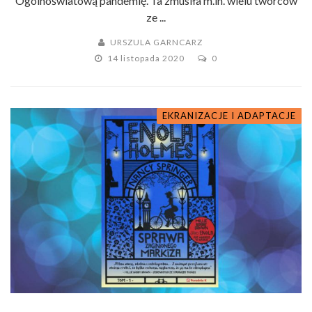
Ogólnoświatową pandemię. Ta zmusiła m.in. wielu twórców
ze ...
URSZULA GARNCARZ
14 listopada 2020
0
EKRANIZACJE I ADAPTACJE