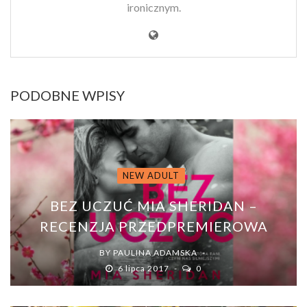
ironicznym.
PODOBNE WPISY
NEW ADULT
BEZ UCZUĆ MIA SHERIDAN –
RECENZJA PRZEDPREMIEROWA
BY
PAULINA ADAMSKA
6 lipca 2017
0