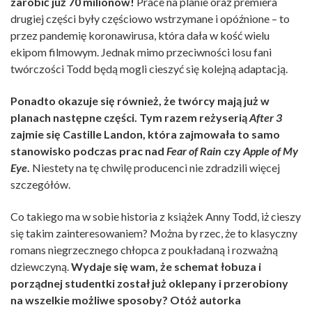
zarobić już 70 milionów!
Prace na planie oraz premiera
drugiej części były częściowo wstrzymane i opóźnione – to
przez pandemię koronawirusa, która dała w kość wielu
ekipom filmowym. Jednak mimo przeciwności losu fani
twórczości Todd będą mogli cieszyć się kolejną adaptacją.
Ponadto okazuje się również, że twórcy mają już w
planach następne części. Tym razem reżyserią
After 3
zajmie się Castille Landon, która zajmowała to samo
stanowisko podczas prac nad
Fear of Rain
czy
Apple of My
Eye
.
Niestety na tę chwilę producenci nie zdradzili więcej
szczegółów.
Co takiego ma w sobie historia z książek Anny Todd, iż cieszy
się takim zainteresowaniem? Można by rzec, że to klasyczny
romans niegrzecznego chłopca z poukładaną i rozważną
dziewczyną.
Wydaje się wam, że schemat łobuza i
porządnej studentki został już oklepany i przerobiony
na wszelkie możliwe sposoby? Otóż autorka