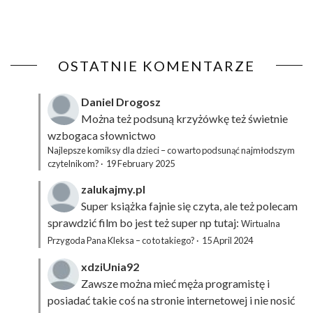
OSTATNIE KOMENTARZE
Daniel Drogosz
Można też podsuną
krzyżówkę
też świetnie
wzbogaca słownictwo
Najlepsze komiksy dla dzieci – co warto podsunąć najmłodszym
czytelnikom?
·
19 February 2025
zalukajmy.pl
Super książka fajnie się czyta, ale też polecam
sprawdzić film bo jest też super np tutaj:
Wirtualna
Przygoda Pana Kleksa – co to takiego?
·
15 April 2024
xdziUnia92
Zawsze można mieć męża programistę i
posiadać takie coś na stronie internetowej i nie nosić