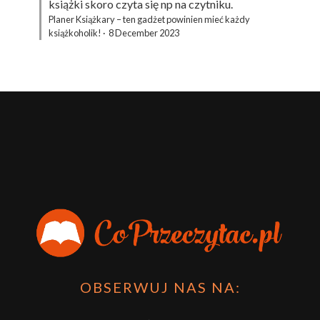
książki skoro czyta się np na czytniku.
Planer Książkary – ten gadżet powinien mieć każdy
książkoholik!
·
8 December 2023
OBSERWUJ NAS NA: