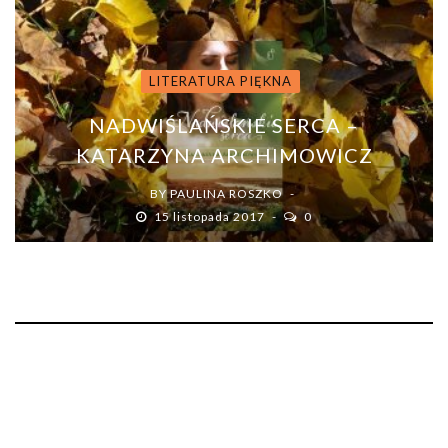
LITERATURA PIĘKNA
NADWIŚLAŃSKIE SERCA –
KATARZYNA ARCHIMOWICZ
BY
PAULINA ROSZKO
15 listopada 2017
0