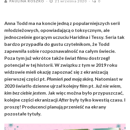
PAULINA ROSZKO
21 września 2020
0
Anna Todd ma na koncie jedną z popularniejszych serii
młodzieżowych, opowiadającą o toksycznym, ale
jednocześnie gorącym uczuciu Haridina i Tessy. Seria tak
bardzo przypadła do gustu czytelnikom, że Todd
zapewniła sobie rozpoznawalność na całym świecie.
Poza tym już wkrótce także świat filmu dostrzegł
potencjał w tej historii. W związku z tym w 2019 roku
widzowie mieli okazję zapoznać się z ekranizacją
pierwszej części pt.
Płomień pod moją skórą
. Natomiast w
2020 światło dzienne ujrzał kolejny film pt.
Już nie wiem,
kim bez ciebie jestem
. Jak więc można było przypuszczać,
kolejne części ekranizacji
After
były tylko kwestią czasu. I
proszę! Producenci planują przenieść na ekrany
pozostałe tytuły.