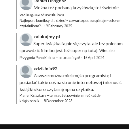
Daniel Drogosz
Można też podsuną
krzyżówkę
też świetnie
wzbogaca słownictwo
Najlepsze komiksy dla dzieci – co warto podsunąć najmłodszym
czytelnikom?
·
19 February 2025
zalukajmy.pl
Super książka fajnie się czyta, ale też polecam
sprawdzić film bo jest też super np tutaj:
Wirtualna
Przygoda Pana Kleksa – co to takiego?
·
15 April 2024
xdziUnia92
Zawsze można mieć męża programistę i
posiadać takie coś na stronie internetowej i nie nosić
książki skoro czyta się np na czytniku.
Planer Książkary – ten gadżet powinien mieć każdy
książkoholik!
·
8 December 2023