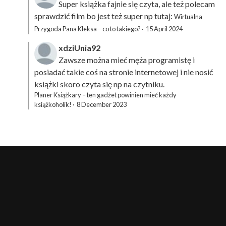
Super książka fajnie się czyta, ale też polecam
sprawdzić film bo jest też super np tutaj:
Wirtualna
Przygoda Pana Kleksa – co to takiego?
·
15 April 2024
xdziUnia92
Zawsze można mieć męża programistę i
posiadać takie coś na stronie internetowej i nie nosić
książki skoro czyta się np na czytniku.
Planer Książkary – ten gadżet powinien mieć każdy
książkoholik!
·
8 December 2023