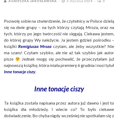
AGNIESZKA JAROSŁAWSKA
2 stycznia 2024
0
Pozwolę sobie na stwierdzenie, że czytelnicy w Polsce dzielą
się na dwie grupy – na tych którzy czytają Mroza, oraz na
tych, którzy po jego twórczość nie sięgają. Ciekawa jestem,
do której grupy Wy należycie. Ja jestem gdzieś pośrodku –
książki
Remigiusza Mroza
czytam, ale żeby wszystkie? Nie
ma szans! Czytam szybko, ale nie aż tak szybko jak autor
pisze
Jednak mogę się pochwalić, że przeczytałam już
najnowszą książkę, która miała premierę 6 grudnia i nosi tytuł
Inne tonacje ciszy
.
Inne tonacje ciszy
Ta książka została napisana przez autora już dawno i jest to
książka dla młodzieży. I wiecie co? To było ciekawe
doświadczenie. Bo chyba nigdy wcześniej nie spotkałam się z