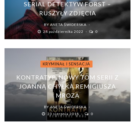
SERIAL DETEKTYW FORST –
RUSZYŁY ZDJĘCIA
BY
ANETA ŚWIDERSKA
28 października 2022
0
KRYMINAŁ I SENSACJA
KONTRATYP, NOWY TOM SERII Z
JOANNĄ CHYŁKĄ REMIGIUSZA
MROZA
BY
ANETA ŚWIDERSKA
23 sierpnia 2018
0