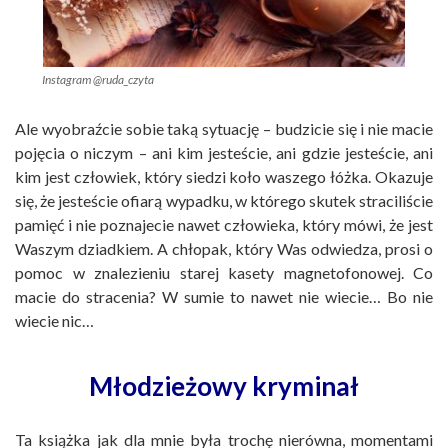
Instagram @ruda_czyta
Ale wyobraźcie sobie taką sytuację – budzicie się i nie macie
pojęcia o niczym – ani kim jesteście, ani gdzie jesteście, ani
kim jest człowiek, który siedzi koło waszego łóżka. Okazuje
się, że jesteście ofiarą wypadku, w którego skutek straciliście
pamięć i nie poznajecie nawet człowieka, który mówi, że jest
Waszym dziadkiem. A chłopak, który Was odwiedza, prosi o
pomoc w znalezieniu starej kasety magnetofonowej. Co
macie do stracenia? W sumie to nawet nie wiecie… Bo nie
wiecie nic…
Młodzieżowy kryminał
Ta książka jak dla mnie była trochę nierówna, momentami