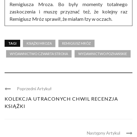
Remigiusza Mroza. Bo były momenty totalnego
zaskoczenia i muszę przyznać też, że kolejny raz
Remigiusz Mróz sprawił, że miałam łzy w oczach.
TAGI
KSIĄŻKI MROZA
REMIGIUSZ MRÓZ
WYDAWNICTWO CZWARTA STRONA
WYDAWNICTWO POZNAŃSKIE
Poprzedni Artykuł
KOLEKCJA UTRACONYCH CHWIL RECENZJA
KSIĄŻKI
Następny Artykul