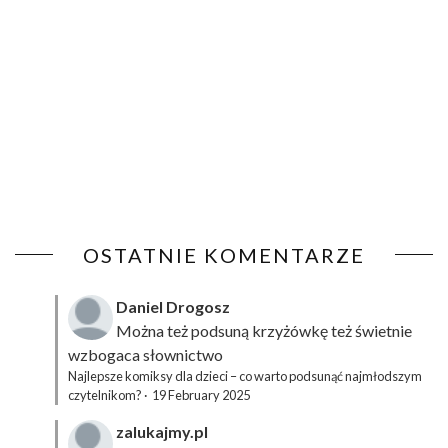
OSTATNIE KOMENTARZE
Daniel Drogosz
Można też podsuną
krzyżówkę
też świetnie
wzbogaca słownictwo
Najlepsze komiksy dla dzieci – co warto podsunąć najmłodszym
czytelnikom?
·
19 February 2025
zalukajmy.pl