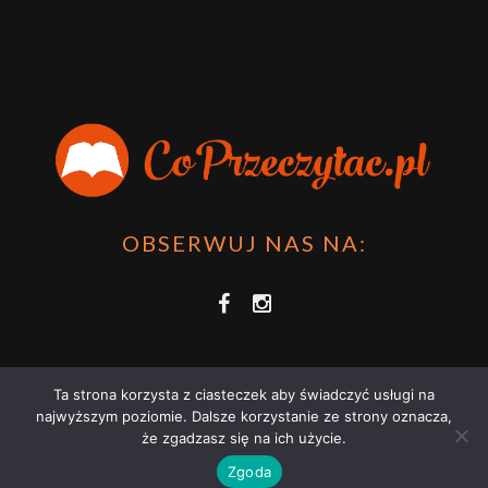
OBSERWUJ NAS NA:
Ta strona korzysta z ciasteczek aby świadczyć usługi na
najwyższym poziomie. Dalsze korzystanie ze strony oznacza,
że zgadzasz się na ich użycie.
COPRZECZYTAĆ.PL 2021 | STRONA WYKORZYSTUJE PLIKI COOKIES |
Zgoda
ZAPOZNAJ SIĘ Z
POLITYKĄ PRYWATNOŚCI