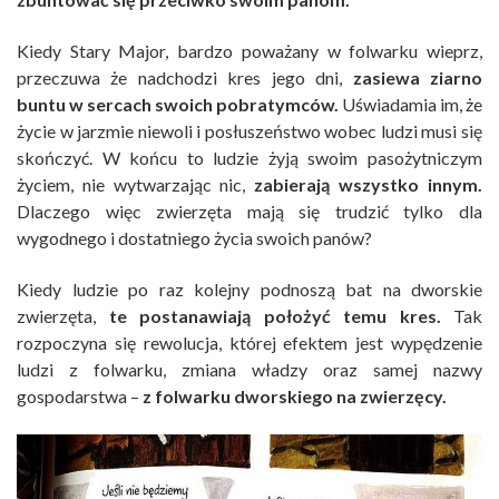
Kiedy Stary Major, bardzo poważany w folwarku wieprz,
przeczuwa że nadchodzi kres jego dni,
zasiewa ziarno
buntu w sercach swoich pobratymców.
Uświadamia im, że
życie w jarzmie niewoli i posłuszeństwo wobec ludzi musi się
skończyć. W końcu to ludzie żyją swoim pasożytniczym
życiem, nie wytwarzając nic,
zabierają wszystko innym.
Dlaczego więc zwierzęta mają się trudzić tylko dla
wygodnego i dostatniego życia swoich panów?
Kiedy ludzie po raz kolejny podnoszą bat na dworskie
zwierzęta,
te postanawiają położyć temu kres.
Tak
rozpoczyna się rewolucja, której efektem jest wypędzenie
ludzi z folwarku, zmiana władzy oraz samej nazwy
gospodarstwa –
z folwarku dworskiego na zwierzęcy.