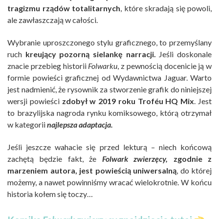
tragizmu rządów totalitarnych
, które skradają się powoli,
ale zawłaszczają w całości.
Wybranie uproszczonego stylu graficznego, to przemyślany
ruch
kreujący pozorną sielankę narracji.
Jeśli doskonale
znacie przebieg historii
Folwarku
, z pewnością docenicie ją w
formie powieści graficznej od Wydawnictwa Jaguar. Warto
jest nadmienić, że rysownik za stworzenie grafik do niniejszej
wersji powieści
zdobył w 2019 roku Troféu HQ Mix
. Jest
to brazylijska nagroda rynku komiksowego, którą otrzymał
w kategorii
najlepsza adaptacja.
Jeśli jeszcze wahacie się przed lekturą – niech końcową
zachętą będzie fakt, że
Folwark zwierzęcy,
zgodnie z
marzeniem autora, jest powieścią uniwersalną
, do której
możemy, a nawet powinniśmy wracać wielokrotnie. W końcu
historia kołem się toczy…