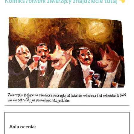
Komiks
Folwark zwierzęcy
znajdziecie
tutaj
Ania ocenia: