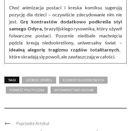
Choć animizacja postaci i kreska komiksu sugerują
pozycję dla dzieci – oczywiście zdecydowanie nim nie
jest.
Grę kontrastów dodatkowo podkreśla styl
samego Odyra,
brazylijskiego rysownika, który ożywił
folwarczne postaci. Pozornie niedbałe machnięcia
pędzla kreują niedookreślony, uniwersalny świat –
idealną alegorię tragizmu rządów totalitarnych
,
które skradają się powoli, ale zawłaszczają w całości.
TAGI
GEORGE ORWELL
KOMIKSY DLA DOROSŁYCH
POWIEŚĆ POLITYCZNA
WYDAWNICTWO JAGUAR
Poprzedni Artykuł