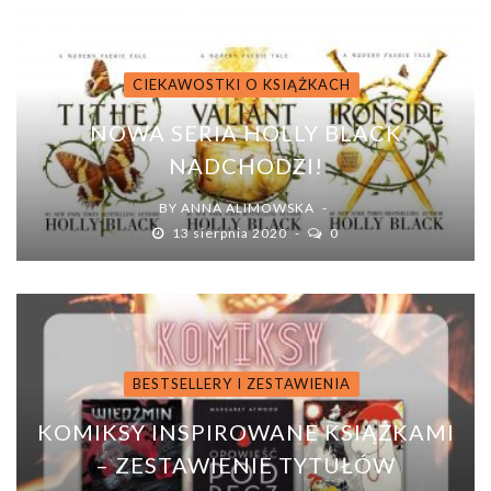
CIEKAWOSTKI O KSIĄŻKACH
NOWA SERIA HOLLY BLACK
NADCHODZI!
BY
ANNA ALIMOWSKA
13 sierpnia 2020
0
BESTSELLERY I ZESTAWIENIA
KOMIKSY INSPIROWANE KSIĄŻKAMI
– ZESTAWIENIE TYTUŁÓW