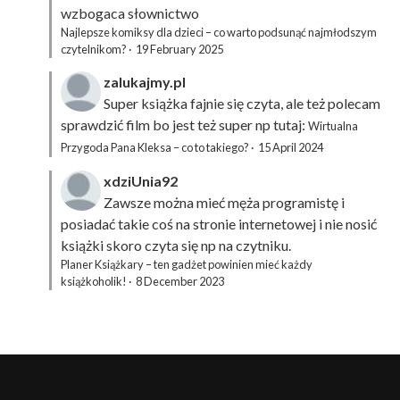
wzbogaca słownictwo
Najlepsze komiksy dla dzieci – co warto podsunąć najmłodszym
czytelnikom?
·
19 February 2025
zalukajmy.pl
Super książka fajnie się czyta, ale też polecam
sprawdzić film bo jest też super np tutaj:
Wirtualna
Przygoda Pana Kleksa – co to takiego?
·
15 April 2024
xdziUnia92
Zawsze można mieć męża programistę i
posiadać takie coś na stronie internetowej i nie nosić
książki skoro czyta się np na czytniku.
Planer Książkary – ten gadżet powinien mieć każdy
książkoholik!
·
8 December 2023