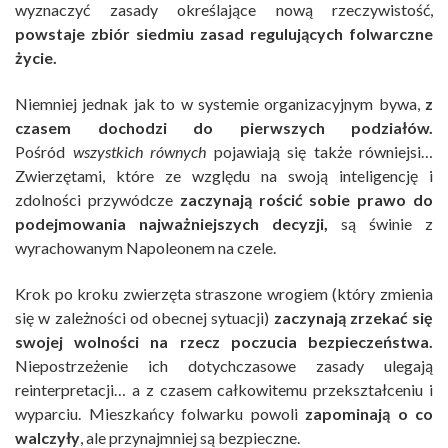
wyznaczyć zasady określające nową rzeczywistość,
powstaje zbiór siedmiu zasad regulujących folwarczne
życie.
Niemniej jednak jak to w systemie organizacyjnym bywa,
z
czasem dochodzi do pierwszych podziałów.
Pośród
wszystkich równych
pojawiają się także równiejsi…
Zwierzętami, które ze względu na swoją inteligencję i
zdolności przywódcze
zaczynają rościć sobie prawo do
podejmowania najważniejszych decyzji,
są świnie z
wyrachowanym Napoleonem na czele.
Krok po kroku zwierzęta straszone wrogiem (który zmienia
się w zależności od obecnej sytuacji)
zaczynają zrzekać się
swojej wolności na rzecz poczucia bezpieczeństwa.
Niepostrzeżenie ich dotychczasowe zasady ulegają
reinterpretacji… a z czasem całkowitemu przekształceniu i
wyparciu. Mieszkańcy folwarku powoli
zapominają o co
walczyły
, ale przynajmniej są bezpieczne.