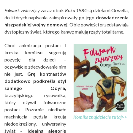
Folwark zwierzęcy
zaraz obok
Roku 1984
są dziełami Orwella,
do których napisania zainspirowały go jego
doświadczenia
hiszpańskiej wojny domowej.
Obie powieści przedstawiają
dystopiczny świat, którego kanwę malują rządy totalitarne.
Choć animizacja postaci i
kreska komiksu sugerują
pozycję dla dzieci –
oczywiście zdecydowanie nim
nie jest.
Grę kontrastów
dodatkowo podkreśla styl
samego Odyra,
brazylijskiego rysownika,
który ożywił folwarczne
postaci. Pozornie niedbałe
machnięcia pędzla kreują
Komiks znajdziecie tutaj>>
niedookreślony, uniwersalny
świat –
idealną alegorię