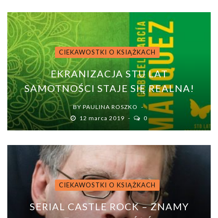
CIEKAWOSTKI O KSIĄŻKACH
EKRANIZACJA STU LAT
SAMOTNOŚCI STAJE SIĘ REALNA!
BY
PAULINA ROSZKO
12 marca 2019
0
CIEKAWOSTKI O KSIĄŻKACH
SERIAL CASTLE ROCK – ZNAMY