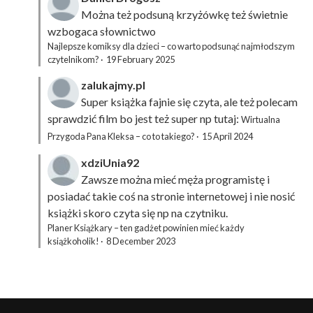
Można też podsuną
krzyżówkę
też świetnie
wzbogaca słownictwo
Najlepsze komiksy dla dzieci – co warto podsunąć najmłodszym
czytelnikom?
·
19 February 2025
zalukajmy.pl
Super książka fajnie się czyta, ale też polecam
sprawdzić film bo jest też super np tutaj:
Wirtualna
Przygoda Pana Kleksa – co to takiego?
·
15 April 2024
xdziUnia92
Zawsze można mieć męża programistę i
posiadać takie coś na stronie internetowej i nie nosić
książki skoro czyta się np na czytniku.
Planer Książkary – ten gadżet powinien mieć każdy
książkoholik!
·
8 December 2023