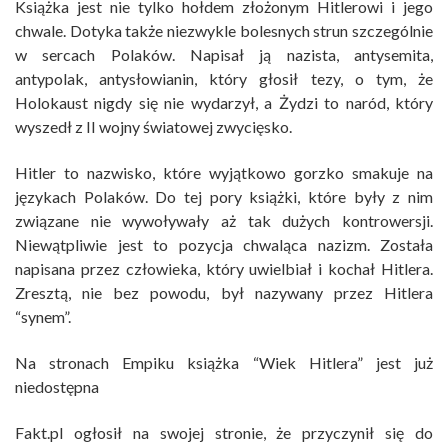
Książka jest nie tylko hołdem złożonym Hitlerowi i jego
chwale. Dotyka także niezwykle bolesnych strun szczególnie
w sercach Polaków. Napisał ją nazista, antysemita,
antypolak, antysłowianin, który głosił tezy, o tym, że
Holokaust nigdy się nie wydarzył, a Żydzi to naród, który
wyszedł z II wojny światowej zwycięsko.
Hitler to nazwisko, które wyjątkowo gorzko smakuje na
językach Polaków. Do tej pory książki, które były z nim
związane nie wywoływały aż tak dużych kontrowersji.
Niewątpliwie jest to pozycja chwaląca nazizm. Została
napisana przez człowieka, który uwielbiał i kochał Hitlera.
Zresztą, nie bez powodu, był nazywany przez Hitlera
“synem”.
Na stronach Empiku książka “Wiek Hitlera” jest już
niedostępna
Fakt.pl ogłosił na swojej stronie, że przyczynił się do