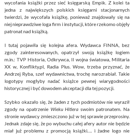
wycofania książki przez sieć księgarską Empik. Z kolei ta
jedna z największych polskich księgarni stacjonarnych
twierdzi, że wycofała książkę, ponieważ znajdowały się na
niej nieprawdziwe loga firm i instytucji, które rzekomo objęły
patronat nad książką.
I tutaj pojawiła się kolejna afera. Wydawca FINNA, bez
zgody zainteresowanych, opatrzył swoją książkę logiem
m.in.: TVP Historia, Odkrywca, II wojna światowa, Militaria
XX w, Konflikty.pl, Radia Plus. Wow, trzeba przyznać, że
Andrzej Ryba, szef wydawnictwa, trochę narozrabiał. Takie
logotypy mogłyby nadać książce pewnej wiarygodności
historycznej i być dowodem akceptacji dla tej pozycji.
Szybko okazało się, że żaden z tych podmiotów nie wyraził
zgody na opatrzenie
Wieku Hitlera
swoim patronatem. Na
stronie wydawcy zmieszczono już w tej sprawie przeprosiny.
Jednak zdaje się, że po wybuchu całej afery autor nie będzie
miał już problemu z promocją książki…. i żadne logo nie