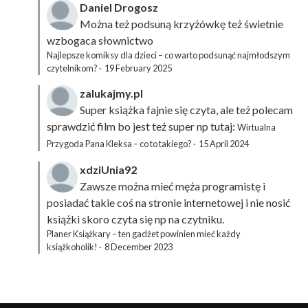
Daniel Drogosz
Można też podsuną
krzyżówkę
też świetnie
wzbogaca słownictwo
Najlepsze komiksy dla dzieci – co warto podsunąć najmłodszym
czytelnikom?
·
19 February 2025
zalukajmy.pl
Super książka fajnie się czyta, ale też polecam
sprawdzić film bo jest też super np tutaj:
Wirtualna
Przygoda Pana Kleksa – co to takiego?
·
15 April 2024
xdziUnia92
Zawsze można mieć męża programistę i
posiadać takie coś na stronie internetowej i nie nosić
książki skoro czyta się np na czytniku.
Planer Książkary – ten gadżet powinien mieć każdy
książkoholik!
·
8 December 2023