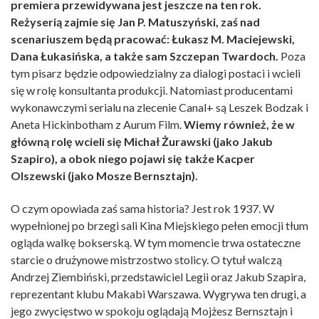
premiera przewidywana jest jeszcze na ten rok.
Reżyserią zajmie się Jan P. Matuszyński, zaś nad
scenariuszem będą pracować: Łukasz M. Maciejewski,
Dana Łukasińska, a także sam Szczepan Twardoch.
Poza
tym pisarz będzie odpowiedzialny za dialogi postaci i wcieli
się w rolę konsultanta produkcji. Natomiast producentami
wykonawczymi serialu na zlecenie Canal+ są Leszek Bodzak i
Aneta Hickinbotham z Aurum Film.
Wiemy również, że w
główną rolę wcieli się Michał Żurawski (jako Jakub
Szapiro), a obok niego pojawi się także Kacper
Olszewski (jako Mosze Bernsztajn).
O czym opowiada zaś sama historia? Jest rok 1937. W
wypełnionej po brzegi sali Kina Miejskiego pełen emocji tłum
ogląda walkę bokserską. W tym momencie trwa ostateczne
starcie o drużynowe mistrzostwo stolicy. O tytuł walczą
Andrzej Ziembiński, przedstawiciel Legii oraz Jakub Szapira,
reprezentant klubu Makabi Warszawa. Wygrywa ten drugi, a
jego zwycięstwo w spokoju oglądają Mojżesz Bernsztajn i