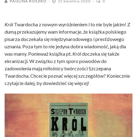
PAULINA ROSZKO
12 kwietnia 2020
0
Król
Twardocha z nowym wyróżnieniem i to nie byle jakim! Z
dumą przekazujemy wam informacje, że książka polskiego
pisarza doczekała się międzynarodowego i prestiżowego
uznania. Poza tym to nie jedyna dobra wiadomość, jaką dla
was mamy. Ponieważ książka pt.
Król
doczeka się także
ekranizacji. W związku z tym sporo powodów do
zadowolenia mają miłośnicy twórczości Szczepana
Twardocha. Chcecie poznać więcej szczegółów? Koniecznie
czytajcie dalej, by dowiedzieć się więcej!