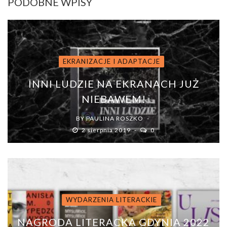
PODOBNE WPISY
EKRANIZACJE I ADAPTACJE
INNI LUDZIE NA EKRANACH JUŻ
NIEBAWEM!
BY
PAULINA ROSZKO
2 sierpnia 2019
0
WYDARZENIA LITERACKIE
NAGRODA LITERACKA GDYNIA 2022