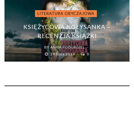
LITERATURA OBYCZAJOWA
KSIĘŻYCOWA KOŁYSANKA –
RECENZJA KSIĄŻKI
BY
ANNA PODURGIEL
29 lipca 2019
0