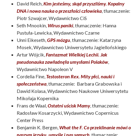
David Reich,
Kim jesteśmy, skąd przyszliśmy. Kopalny
DNA i nowa nauka o przeszłości człowieka
, tłumaczenie:
Piotr Szwajcer, Wydawnictwo CiS
Seth Mnookin,
Wirus paniki
, tłumaczenie: Hanna
Pustuła-Lewicka, Wydawnictwo Czarne
Unni Eikeseth,
GPS mózgu
, tłumaczenie: Katarzyna
Mosek, Wydawnictwo Uniwersytetu Jagiellońskiego
Artur Wójcik,
Fantazmat Wielkiej Lechii. Jak
pseudonauka zawładnęła umysłami Polaków
,
Wydawnictwo Napoleon V
Cordelia Fine,
Testosteron Rex. Mity płci, nauki i
społeczeństwa
, tłumaczenie: Barbara Grabowska i
Dawid Kolasa, Wydawnictwo Naukowe Uniwersytetu
Mikołaja Kopernika
Frans de Waal,
Ostatni uścisk Mamy
, tłumaczenie:
Radosław Kosarzycki, Wydawnictwo Copernicus
Center Press
Benjamin K. Bergen,
What the F. Co przeklinanie mówi o
naszym języku, umyśle i nas samych
, tłumaczenie: