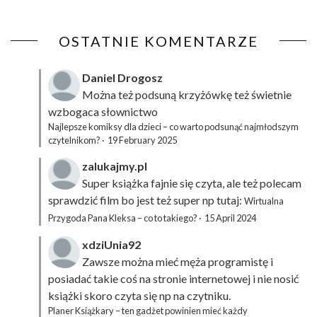
OSTATNIE KOMENTARZE
Daniel Drogosz
Można też podsuną
krzyżówkę
też świetnie
wzbogaca słownictwo
Najlepsze komiksy dla dzieci – co warto podsunąć najmłodszym
czytelnikom?
·
19 February 2025
zalukajmy.pl
Super książka fajnie się czyta, ale też polecam
sprawdzić film bo jest też super np tutaj:
Wirtualna
Przygoda Pana Kleksa – co to takiego?
·
15 April 2024
xdziUnia92
Zawsze można mieć męża programistę i
posiadać takie coś na stronie internetowej i nie nosić
książki skoro czyta się np na czytniku.
Planer Książkary – ten gadżet powinien mieć każdy