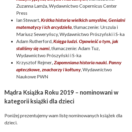
Zuzanna Lamża, Wydawnictwo Copernicus Center
Press
Ian Stewart,
Krótka historia wielkich umysłów, Genialni
matematycy i ich arcydzieła
, tłumaczenie: Urszula i
Mariusz Seweryńscy, Wydawnictwo Prószyński i S-ka
Adam Rutherford,
Księga ludzi. Opowieść o tym, jak
staliśmy się nami
, tłumaczenie: Adam Tuz,
Wydawnictwo Prószyński i S-ka
Krzysztof Rejmer
,
Zapomniana historia nauki. Panny
apteczkowe, znachorzy i kołtuny
, Wydawnictwo
Naukowe PWN
Mądra Książka Roku 2019 – nominowani w
kategorii książki dla dzieci
Poniżej prezentujemy wam listę nominowanych książek dla
dzieci.