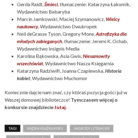
Gerda Raidt,
Śmieci
, tłumaczenie: Katarzyna Łakomik,
Wydawnictwo Babaryba
Marcin Jamkowski, Maciej Szymanowicz,
Wielcy
naukowcy
, Wydawnictwo Dwukropek
Neil deGrasse Tyson, Gregory Mone,
Astrofizyka dla
młodych zabieganych
, tłumaczenie: Jeremi K. Ochab,
Wydawnictwo Insignis Media
Karolina Bąkowska, Asia Gwis,
Niesamowity
wszechświat
, Wydawnictwo Nasza Księgarnia
Katarzyna Radziwiłł, Joanna Czaplewska,
Historia
kobiet
, Wydawnictwo Muchomor
Koniecznie dajcie nam znać, czy któraś pozycja gości już w
Waszej domowej biblioteczce!
Tymczasem więcej o
konkursie znajdziecie
tutaj.
TAGI
MĄDRA KSIĄŻKA ROKU
NAGRODY LITERACKIE