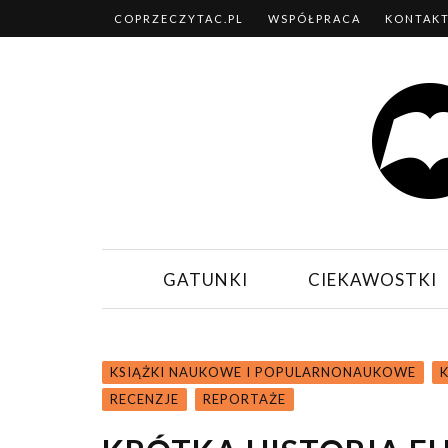
COPRZECZYTAC.PL
WSPÓŁPRACA
KONTAK
GATUNKI
CIEKAWOSTKI
KSIĄŻKI NAUKOWE I POPULARNONAUKOWE
K
RECENZJE
REPORTAŻE