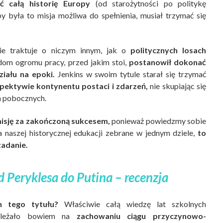
 całą historię Europy
(od starożytności po politykę
y była to misja możliwa do spełnienia, musiał trzymać się
ie traktuje o niczym innym, jak o
politycznych losach
om ogromu pracy, przed jakim stoi,
postanowił dokonać
iału na epoki.
Jenkins w swoim tytule starał się trzymać
pektywie kontynentu postaci i zdarzeń,
nie skupiając się
h pobocznych.
isję za zakończoną sukcesem,
ponieważ powiedzmy sobie
a naszej historycznej edukacji zebrane w jednym dziele,
to
adanie.
d Peryklesa do Putina – recenzja
h tego tytułu?
Właściwie całą wiedzę lat szkolnych
zależało bowiem na
zachowaniu ciągu przyczynowo-