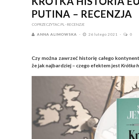
KRÓTKA HISTORIA E
PUTINA – RECENZJA
COPRZECZYTAC.PL
- RECENZJE
ANNA ALIMOWSKA
26 lutego 2021
0
Czy
można zawrzeć historię całego kontynent
że jak najbardziej – czego efektem jest
Krótka h