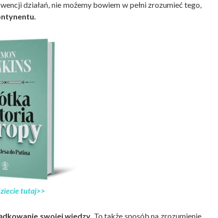
encji działań, nie możemy bowiem w pełni zrozumieć tego,
ontynentu.
ziecie tutaj>>
ądkowanie swojej wiedzy.
To także sposób na zrozumienie