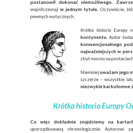
postanowił dokonać niemożliwego. Zawrzeć
współczesną)
w jednym tytule.
Oczywiście, żeb
pewnych wytycznych.
Krótka historia Europy
n
kontynentu.
Autor świad
konwencjonalnego podz
najważniejszych w pers
zbyt mocno na postaciac
Niemniej
uważam jego m
szczerze – wszystkie lat
niezwykle karkołomne z
Krótka historia Europy O
Co więc dokładnie znajdziemy na kartac
uporządkowaną chronologicznie. Autorowi 