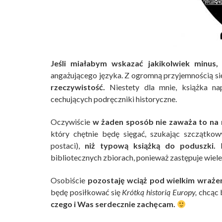
Jeśli miałabym wskazać jakikolwiek minus,
b
angażującego języka. Z ogromną przyjemnością si
rzeczywistość.
Niestety dla mnie, książka na
cechujących podręczniki historyczne.
Oczywiście
w żaden sposób nie zaważa to na 
który chętnie będę sięgać, szukając szczątkow
postaci),
niż typową książką do poduszki.
M
bibliotecznych zbiorach, ponieważ zastępuje wiel
Osobiście
pozostaję wciąż pod wielkim wraże
będę posiłkować się
Krótką historią Europy,
chcąc 
czego i Was serdecznie zachęcam.