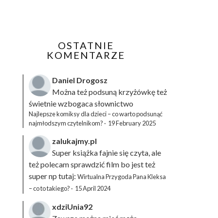
OSTATNIE
KOMENTARZE
Daniel Drogosz
Można też podsuną
krzyżówkę
też
świetnie wzbogaca słownictwo
Najlepsze komiksy dla dzieci – co warto podsunąć
najmłodszym czytelnikom?
·
19 February 2025
zalukajmy.pl
Super książka fajnie się czyta, ale
też polecam sprawdzić film bo jest też
super np tutaj:
Wirtualna Przygoda Pana Kleksa
– co to takiego?
·
15 April 2024
xdziUnia92