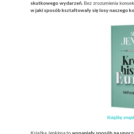
skutkowego wydarzeń.
Bez zrozumienia konsekw
w jaki sposób kształtowały się losy naszego k
Książkę znajd
Książka Jenkinsa to
wspaniały sposób na uporz