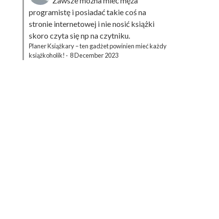
Zawsze można mieć męża
programistę i posiadać takie coś na
stronie internetowej i nie nosić książki
skoro czyta się np na czytniku.
Planer Książkary – ten gadżet powinien mieć każdy
książkoholik!
·
8 December 2023