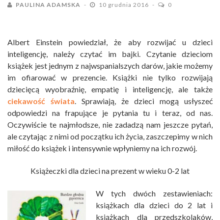
PAULINA ADAMSKA
10 grudnia 2016
0
Albert Einstein powiedział, że aby rozwijać u dzieci
inteligencję, należy czytać im bajki. Czytanie dzieciom
książek jest jednym z najwspanialszych darów, jakie możemy
im ofiarować w prezencie. Książki nie tylko rozwijają
dziecięcą wyobraźnię, empatię i inteligencję, ale także
ciekawość świata
. Sprawiają, że dzieci mogą usłyszeć
odpowiedzi na frapujące je pytania tu i teraz, od nas.
Oczywiście te najmłodsze, nie zadadzą nam jeszcze pytań,
ale czytając z nimi od początku ich życia, zaszczepimy w nich
miłość do książek i intensywnie wpłyniemy na ich rozwój.
Książeczki dla dzieci na prezent w wieku 0-2 lat
W tych dwóch zestawieniach:
książkach dla dzieci do 2 lat i
książkach dla przedszkolaków,