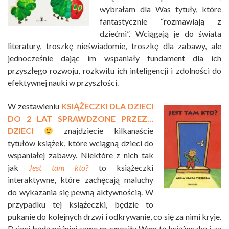
wybrałam dla Was tytuły, które
fantastycznie “rozmawiają z
dziećmi”. Wciągają je do świata
literatury, troszkę nieświadomie, troszkę dla zabawy, ale
jednocześnie dając im wspaniały fundament dla ich
przyszłego rozwoju, rozkwitu ich inteligencji i zdolności do
efektywnej nauki w przyszłości.
W zestawieniu
KSIĄŻECZKI DLA DZIECI
DO 2 LAT SPRAWDZONE PRZEZ…
DZIECI
znajdziecie kilkanaście
tytułów książek, które wciągną dzieci do
wspaniałej zabawy. Niektóre z nich tak
jak
Jest tam kto?
to książeczki
interaktywne, które zachęcają maluchy
do wykazania się pewną aktywnością. W
przypadku tej książeczki, będzie to
pukanie do kolejnych drzwi i odkrywanie, co się za nimi kryje.
Dzieci będą później same przynosiły Wam tę książeczkę i za