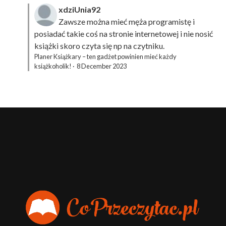
xdziUnia92
Zawsze można mieć męża programistę i
posiadać takie coś na stronie internetowej i nie nosić
książki skoro czyta się np na czytniku.
Planer Książkary – ten gadżet powinien mieć każdy
książkoholik!
·
8 December 2023