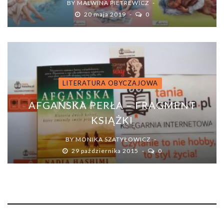
BY
MALWINA PIETREWICZ
20 maja 2019
0
LITERATURA OBYCZAJOWA
AFGAŃSKA PERŁA – FRAGMENT
KSIĄŻKI
BY
MONIKA SZATYŁOWICZ
29 października 2015
0