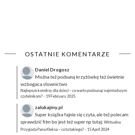
OSTATNIE KOMENTARZE
Daniel Drogosz
Można też podsuną
krzyżówkę
też świetnie
wzbogaca słownictwo
Najlepsze komiksy dla dzieci – co warto podsunąć najmłodszym
czytelnikom?
·
19 February 2025
zalukajmy.pl
Super książka fajnie się czyta, ale też polecam
sprawdzić film bo jest też super np tutaj:
Wirtualna
Przygoda Pana Kleksa – co to takiego?
·
15 April 2024