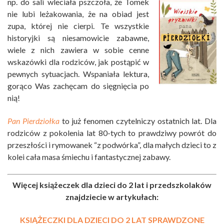
np. do sali wleciała
pszczoła, że Tomek
nie lubi leżakowania, że na obiad jest
zupa, której nie cierpi. Te wszystkie
historyjki są niesamowicie zabawne,
wiele z nich zawiera w sobie cenne
wskazówki dla rodziców, jak postąpić w
pewnych sytuacjach. Wspaniała lektura,
gorąco Was zachęcam do sięgnięcia po
nią!
Pan Pierdziołka
to już fenomen czytelniczy ostatnich lat. Dla
rodziców z pokolenia lat 80-tych to prawdziwy powrót do
przeszłości i rymowanek “z podwórka”, dla małych dzieci to z
kolei cała masa śmiechu i fantastycznej zabawy.
Więcej książeczek dla dzieci do 2 lat i przedszkolaków
znajdziecie w artykułach:
KSIĄŻECZKI DLA DZIECI DO 2 LAT SPRAWDZONE