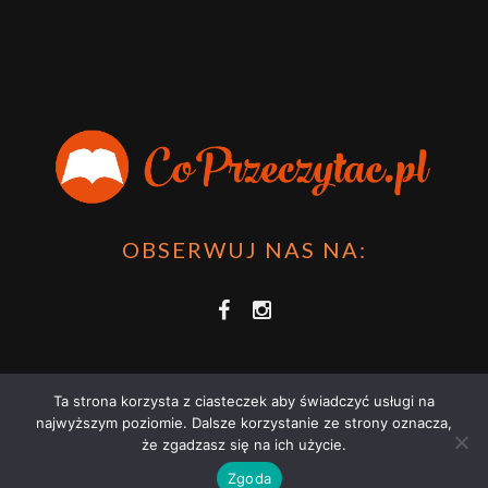
OBSERWUJ NAS NA:
Ta strona korzysta z ciasteczek aby świadczyć usługi na
najwyższym poziomie. Dalsze korzystanie ze strony oznacza,
że zgadzasz się na ich użycie.
COPRZECZYTAĆ.PL 2021 | STRONA WYKORZYSTUJE PLIKI COOKIES |
Zgoda
ZAPOZNAJ SIĘ Z
POLITYKĄ PRYWATNOŚCI