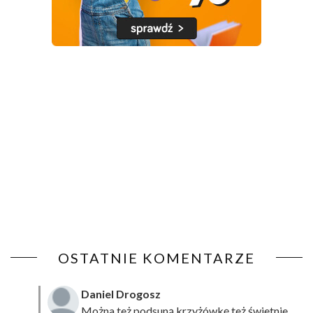
OSTATNIE KOMENTARZE
Daniel Drogosz
Można też podsuną
krzyżówkę
też świetnie