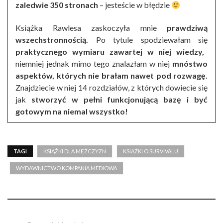
zaledwie 350 stronach
– jesteście w błędzie
Książka Rawlesa zaskoczyła mnie
prawdziwą
wszechstronnością.
Po tytule spodziewałam się
praktycznego wymiaru zawartej w niej wiedzy,
niemniej jednak mimo tego znalazłam w niej
mnóstwo
aspektów, których nie brałam nawet pod rozwagę.
Znajdziecie w niej 14 rozdziałów, z których dowiecie się
jak
stworzyć w pełni funkcjonującą bazę i być
gotowym na niemal wszystko!
TAGI
KSIĄŻKI DLA MĘŻCZYZN
KSIĄŻKI O SURVIVALU
WYDAWNICTWO KOMPANIA MEDIOWA