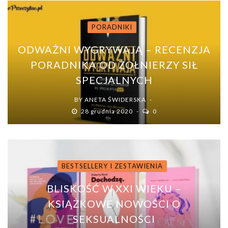
PORADNIKI
ODWAŻNI WYGRYWAJĄ – RECENZJA
PORADNIKA OD ŻOŁNIERZY SIŁ
SPECJALNYCH
BY
ANETA ŚWIDERSKA
28 grudnia 2020
0
BESTSELLERY I ZESTAWIENIA
BLISKOŚĆ W XXI WIEKU –
KSIĄŻKOWE NOWOŚCI O
SEKSUALNOŚCI