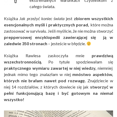
ekstremalnych warunkach czytelnikom z
całego świata.
Książka
Jak przeżyć koniec świata
jest
zbiorem wszystkich
esencjonalnych myśli i praktycznych porad,
które można
zastosować w survivalu. Jeśli myślicie, że nie można stworzyć
preppersowej encyklopedii zawierającej się ją w
zaledwie 350 stronach
– jesteście w błędzie.
Książka Rawlesa zaskoczyła mnie
prawdziwą
wszechstronnością.
Po tytule spodziewałam się
praktycznego wymiaru zawartej w niej wiedzy,
niemniej
jednak mimo tego znalazłam w niej
mnóstwo aspektów,
których nie brałam nawet pod rozwagę.
Znajdziecie w
niej 14 rozdziałów, z których dowiecie się jak
stworzyć w
pełni funkcjonującą bazę i być gotowym na niemal
wszystko!