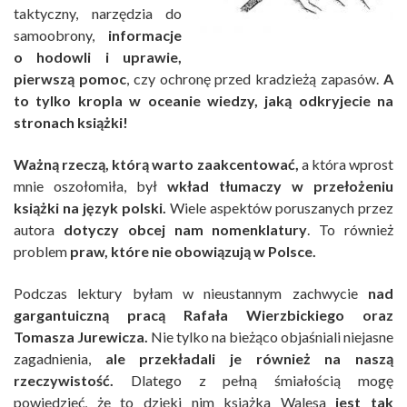
taktyczny, narzędzia do
samoobrony,
informacje
o hodowli i uprawie,
pierwszą pomoc
, czy ochronę przed kradzieżą zapasów.
A
to tylko kropla w oceanie wiedzy, jaką odkryjecie na
stronach książki!
Ważną rzeczą, którą warto zaakcentować,
a która wprost
mnie oszołomiła, był
wkład tłumaczy w przełożeniu
książki na język polski.
Wiele aspektów poruszanych przez
autora
dotyczy obcej nam nomenklatury
. To również
problem
praw, które nie obowiązują w Polsce.
Podczas lektury byłam w nieustannym zachwycie
nad
gargantuiczną pracą Rafała Wierzbickiego oraz
Tomasza Jurewicza.
Nie tylko na bieżąco objaśniali niejasne
zagadnienia,
ale przekładali je również na naszą
rzeczywistość.
Dlatego z pełną śmiałością mogę
powiedzieć, że to dzięki nim książka Walesa
jest tak