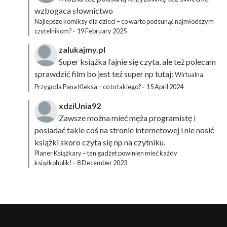
wzbogaca słownictwo
Najlepsze komiksy dla dzieci – co warto podsunąć najmłodszym
czytelnikom?
·
19 February 2025
zalukajmy.pl
Super książka fajnie się czyta, ale też polecam
sprawdzić film bo jest też super np tutaj:
Wirtualna
Przygoda Pana Kleksa – co to takiego?
·
15 April 2024
xdziUnia92
Zawsze można mieć męża programistę i
posiadać takie coś na stronie internetowej i nie nosić
książki skoro czyta się np na czytniku.
Planer Książkary – ten gadżet powinien mieć każdy
książkoholik!
·
8 December 2023