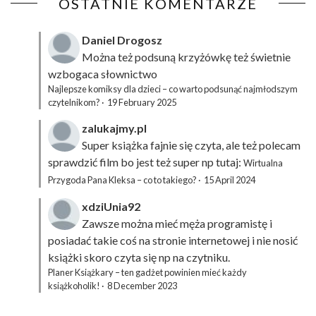
OSTATNIE KOMENTARZE
Daniel Drogosz
Można też podsuną
krzyżówkę
też świetnie
wzbogaca słownictwo
Najlepsze komiksy dla dzieci – co warto podsunąć najmłodszym
czytelnikom?
·
19 February 2025
zalukajmy.pl
Super książka fajnie się czyta, ale też polecam
sprawdzić film bo jest też super np tutaj:
Wirtualna
Przygoda Pana Kleksa – co to takiego?
·
15 April 2024
xdziUnia92
Zawsze można mieć męża programistę i
posiadać takie coś na stronie internetowej i nie nosić
książki skoro czyta się np na czytniku.
Planer Książkary – ten gadżet powinien mieć każdy
książkoholik!
·
8 December 2023