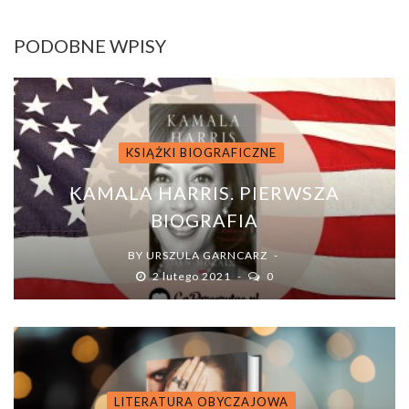
PODOBNE WPISY
KSIĄŻKI BIOGRAFICZNE
KAMALA HARRIS. PIERWSZA
BIOGRAFIA
BY
URSZULA GARNCARZ
2 lutego 2021
0
LITERATURA OBYCZAJOWA