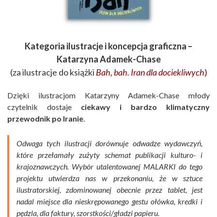
Kategoria ilustracje i koncepcja graficzna –
Katarzyna Adamek-Chase
(za ilustracje do książki
Bah, bah.
Iran dla dociekliwych
)
Dzięki ilustracjom Katarzyny Adamek-Chase młody
czytelnik dostaje
ciekawy i bardzo klimatyczny
przewodnik po Iranie
.
Odwaga tych ilustracji dorównuje odwadze wydawczyń,
które przełamały zużyty schemat publikacji kulturo- i
krajoznawczych. Wybór utalentowanej MALARKI do tego
projektu utwierdza nas w przekonaniu, że w sztuce
ilustratorskiej, zdominowanej obecnie przez tablet, jest
nadal miejsce dla nieskrępowanego gestu ołówka, kredki i
pędzla, dla faktury, szorstkości/gładzi papieru.