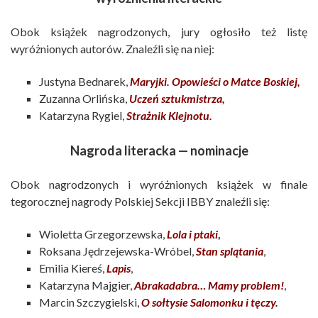
Obok książek nagrodzonych, jury ogłosiło też listę
wyróżnionych autorów. Znaleźli się na niej:
Justyna Bednarek,
Maryjki. Opowieści o Matce Boskiej,
Zuzanna Orlińska,
Uczeń sztukmistrza,
Katarzyna Rygiel,
Strażnik Klejnotu.
Nagroda literacka — nominacje
Obok nagrodzonych i wyróżnionych książek w finale
tegorocznej nagrody Polskiej Sekcji IBBY znaleźli się:
Wioletta Grzegorzewska,
Lola i ptaki
,
Roksana Jędrzejewska-Wróbel,
Stan splątania
,
Emilia Kiereś,
Lapis
,
Katarzyna Majgier,
Abrakadabra… Mamy problem!
,
Marcin Szczygielski,
O sołtysie Salomonku i tęczy
.