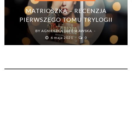
MATRIOSZKA – RECENZJA
PIERWSZEGO TOMU TRYLOGII
BY
AGNIESZKA JAROSŁAWSKA
6 maja 2021
0