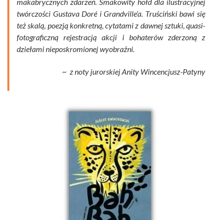
makabrycznych zdarzeń. Smakowity hołd dla ilustracyjnej
twórczości Gustava Doré i Grandville’a. Truściński bawi się
też skalą, poezją konkretną, cytatami z dawnej sztuki, quasi-
fotograficzną rejestracją akcji i bohaterów zderzoną z
dziełami nieposkromionej wyobraźni.
~ z noty jurorskiej Anity Wincencjusz-Patyny