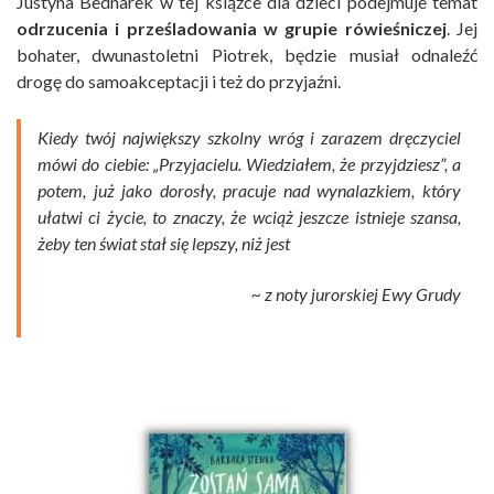
Justyna Bednarek w tej książce dla dzieci podejmuje temat
odrzucenia i prześladowania w grupie rówieśniczej
. Jej
bohater, dwunastoletni Piotrek, będzie musiał odnaleźć
drogę do samoakceptacji i też do przyjaźni.
Kiedy twój największy szkolny wróg i zarazem dręczyciel
mówi do ciebie: „Przyjacielu. Wiedziałem, że przyjdziesz”, a
potem, już jako dorosły, pracuje nad wynalazkiem, który
ułatwi ci życie, to znaczy, że wciąż jeszcze istnieje szansa,
żeby ten świat stał się lepszy, niż jest
~ z noty jurorskiej Ewy Grudy