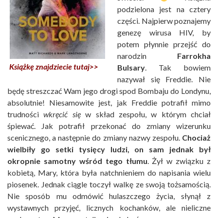
podzielona jest na cztery
części. Najpierw poznajemy
genezę wirusa HIV, by
potem płynnie przejść do
narodzin
Farrokha
Książkę znajdziecie tutaj>>
Bulsary
. Tak bowiem
nazywał się Freddie. Nie
będę streszczać Wam jego drogi spod Bombaju do Londynu,
absolutnie! Niesamowite jest, jak Freddie potrafił mimo
trudności
wkręcić się
w skład zespołu, w którym chciał
śpiewać. Jak potrafił przekonać do zmiany wizerunku
scenicznego, a następnie do zmiany nazwy zespołu.
Chociaż
wielbiły go setki tysięcy ludzi, on sam jednak był
okropnie samotny wśród tego tłumu
. Żył w związku z
kobietą, Mary, która była natchnieniem do napisania wielu
piosenek. Jednak ciągle toczył walkę ze swoją tożsamością.
Nie sposób mu odmówić hulaszczego życia, słynął z
wystawnych przyjęć, licznych kochanków, ale nieliczne