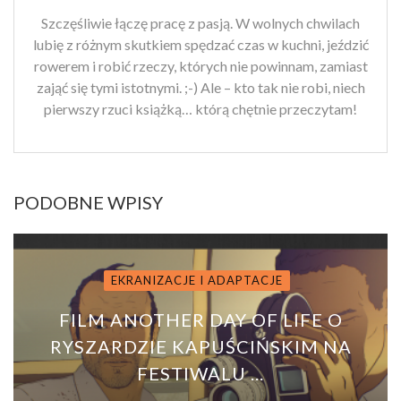
Szczęśliwie łączę pracę z pasją. W wolnych chwilach
lubię z różnym skutkiem spędzać czas w kuchni, jeździć
rowerem i robić rzeczy, których nie powinnam, zamiast
zająć się tymi istotnymi. ;-) Ale – kto tak nie robi, niech
pierwszy rzuci książką… którą chętnie przeczytam!
PODOBNE WPISY
EKRANIZACJE I ADAPTACJE
FILM ANOTHER DAY OF LIFE O
RYSZARDZIE KAPUŚCIŃSKIM NA
FESTIWALU ...