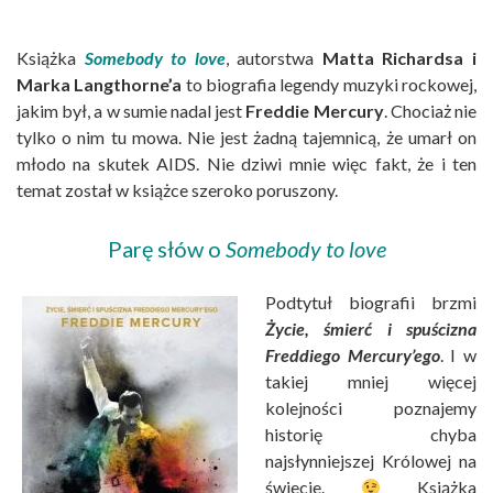
Książka
Somebody to love
, autorstwa
Matta Richardsa i
Marka Langthorne’a
to biografia legendy muzyki rockowej,
jakim był, a w sumie nadal jest
Freddie Mercury
. Chociaż nie
tylko o nim tu mowa. Nie jest żadną tajemnicą, że umarł on
młodo na skutek AIDS. Nie dziwi mnie więc fakt, że i ten
temat został w książce szeroko poruszony.
Parę słów o
Somebody to love
Podtytuł biografii brzmi
Życie, śmierć i spuścizna
Freddiego Mercury’ego
. I w
takiej mniej więcej
kolejności poznajemy
historię chyba
najsłynniejszej Królowej na
świecie.
Książka