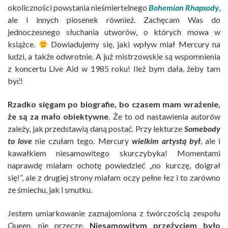
okoliczności powstania nieśmiertelnego
Bohemian Rhapsody
,
ale i innych piosenek również. Zachęcam Was do
jednoczesnego słuchania utworów, o których mowa w
książce.
Dowiadujemy się, jaki wpływ miał Mercury na
ludzi, a także odwrotnie. A już mistrzowskie są wspomnienia
z koncertu Live Aid w 1985 roku! Ileż bym dała, żeby tam
być!
Rzadko sięgam po biografie, bo czasem mam wrażenie,
że są za mało obiektywne
. Że to od nastawienia autorów
zależy, jak przedstawią daną postać. Przy lekturze
Somebody
to love
nie czułam tego. Mercury
wielkim artystą był
, ale i
kawałkiem niesamowitego skurczybyka! Momentami
naprawdę miałam ochotę powiedzieć „no kurczę, doigrał
się!”, ale z drugiej strony miałam oczy pełne łez i to zarówno
ze śmiechu, jak i smutku.
Jestem umiarkowanie zaznajomiona z twórczością zespołu
Queen, nie przeczę.
Niesamowitym przeżyciem było