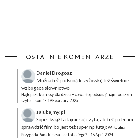
OSTATNIE KOMENTARZE
Daniel Drogosz
Można też podsuną
krzyżówkę
też świetnie
wzbogaca słownictwo
Najlepsze komiksy dla dzieci – co warto podsunąć najmłodszym
czytelnikom?
·
19 February 2025
zalukajmy.pl
Super książka fajnie się czyta, ale też polecam
sprawdzić film bo jest też super np tutaj:
Wirtualna
Przygoda Pana Kleksa – co to takiego?
·
15 April 2024