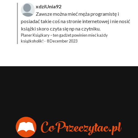
xdziUnia92
Zawsze można mieć męża programistę i
posiadać takie coś na stronie internetowej i nie nosić
książki skoro czyta się np na czytniku.
Planer Książkary – ten gadżet powinien mieć każdy
książkoholik!
·
8 December 2023