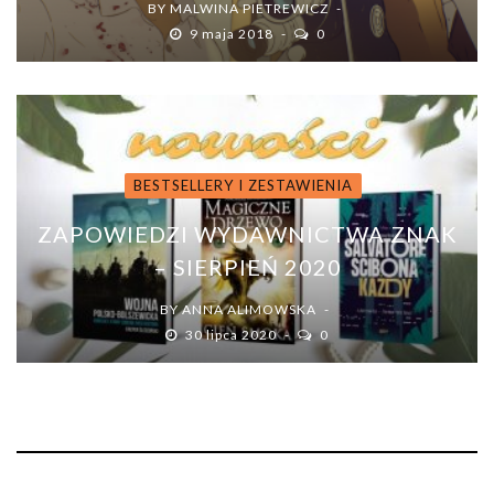
BY
MALWINA PIETREWICZ
9 maja 2018
0
BESTSELLERY I ZESTAWIENIA
ZAPOWIEDZI WYDAWNICTWA ZNAK
– SIERPIEŃ 2020
BY
ANNA ALIMOWSKA
30 lipca 2020
0