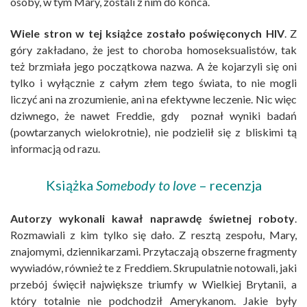
osoby, w tym Mary, zostali z nim do końca.
Wiele stron w tej książce zostało poświęconych HIV
. Z
góry zakładano, że jest to choroba homoseksualistów, tak
też brzmiała jego początkowa nazwa. A że kojarzyli się oni
tylko i wyłącznie z całym złem tego świata, to nie mogli
liczyć ani na zrozumienie, ani na efektywne leczenie. Nic więc
dziwnego, że nawet Freddie, gdy poznał wyniki badań
(powtarzanych wielokrotnie), nie podzielił się z bliskimi tą
informacją od razu.
Książka
Somebody to love
– recenzja
Autorzy wykonali kawał naprawdę świetnej roboty
.
Rozmawiali z kim tylko się dało. Z resztą zespołu, Mary,
znajomymi, dziennikarzami. Przytaczają obszerne fragmenty
wywiadów, również te z Freddiem. Skrupulatnie notowali, jaki
przebój święcił największe triumfy w Wielkiej Brytanii, a
który totalnie nie podchodził Amerykanom. Jakie były