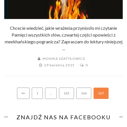
Chcecie wiedzieć, jakie wrażenia przyniosło mi czytanie
Pamięci wszystkich słów, czwartej części opowieści z
meekhańskiego pogranicza? Zapraszam do lektury niniejszej
...
MONIKA SZATYŁOWICZ
29 kwietnia 2015
0
1
…
165
166
167
ZNAJDŹ NAS NA FACEBOOKU