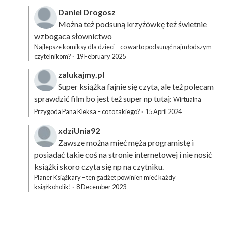
Daniel Drogosz
Można też podsuną
krzyżówkę
też świetnie
wzbogaca słownictwo
Najlepsze komiksy dla dzieci – co warto podsunąć najmłodszym
czytelnikom?
·
19 February 2025
zalukajmy.pl
Super książka fajnie się czyta, ale też polecam
sprawdzić film bo jest też super np tutaj:
Wirtualna
Przygoda Pana Kleksa – co to takiego?
·
15 April 2024
xdziUnia92
Zawsze można mieć męża programistę i
posiadać takie coś na stronie internetowej i nie nosić
książki skoro czyta się np na czytniku.
Planer Książkary – ten gadżet powinien mieć każdy
książkoholik!
·
8 December 2023