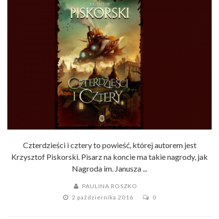
Czterdzieści i cztery to powieść, której autorem jest
Krzysztof Piskorski. Pisarz na koncie ma takie nagrody, jak
Nagroda im. Janusza ...
PAULINA ROSZKO
2 października 2016
0