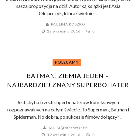
nasza propozycja na dziś. Autorką książki jest Asia
Olejarczyk, która świetnie ...
PAULINA ROSZKO
22 września 2016
0
POLECAMY
BATMAN. ZIEMIA JEDEN –
NAJBARDZIEJ ZNANY SUPERBOHATER
Z NIECO INNEJ PERSPEKTYWY
Jest chyba trzech superbohaterów komiksowych
rozpoznawalnych na całym świecie. To Superman, Batman i
Spiderman. No dobra, po sukcesie filmów dołączył ...
JAN MĄDRZYWOŁEK
19 września 2016
0