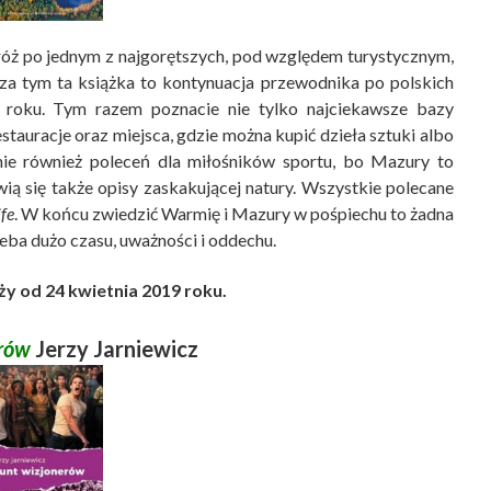
óż po jednym z najgorętszych, pod względem turystycznym,
oza tym ta książka to kontynuacja przewodnika po polskich
8 roku. Tym razem poznacie nie tylko najciekawsze bazy
estauracje oraz miejsca, gdzie można kupić dzieła sztuki albo
ie również poleceń dla miłośników sportu, bo Mazury to
awią się także opisy zaskakującej natury. Wszystkie polecane
ife
. W końcu zwiedzić Warmię i Mazury w pośpiechu to żadna
zeba dużo czasu, uważności i oddechu.
y od 24 kwietnia 2019 roku.
rów
Jerzy Jarniewicz