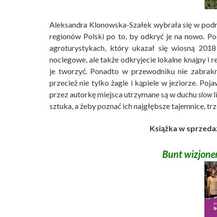
Aleksandra Klonowska-Szałek wybrała się w podr
regionów Polski po to, by odkryć je na nowo. P
agroturystykach, który ukazał się wiosną 201
noclegowe, ale także odkryjecie lokalne knajpy i r
je tworzyć. Ponadto w przewodniku nie zabrakn
przecież nie tylko żagle i kąpiele w jeziorze. Poj
przez autorkę miejsca utrzymane są w duchu
slow l
sztuka, a żeby poznać ich najgłębsze tajemnice, tr
Książka w sprzedaż
Bunt wizjone