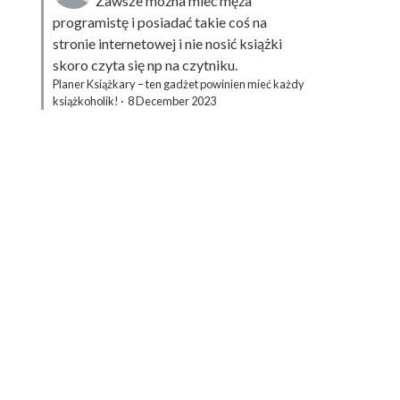
Zawsze można mieć męża
programistę i posiadać takie coś na
stronie internetowej i nie nosić książki
skoro czyta się np na czytniku.
Planer Książkary – ten gadżet powinien mieć każdy
książkoholik!
·
8 December 2023