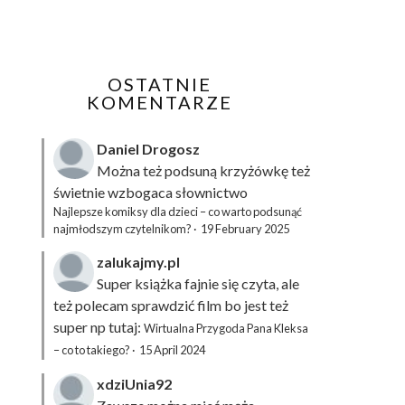
OSTATNIE
KOMENTARZE
Daniel Drogosz
Można też podsuną
krzyżówkę
też
świetnie wzbogaca słownictwo
Najlepsze komiksy dla dzieci – co warto podsunąć
najmłodszym czytelnikom?
·
19 February 2025
zalukajmy.pl
Super książka fajnie się czyta, ale
też polecam sprawdzić film bo jest też
super np tutaj:
Wirtualna Przygoda Pana Kleksa
– co to takiego?
·
15 April 2024
xdziUnia92