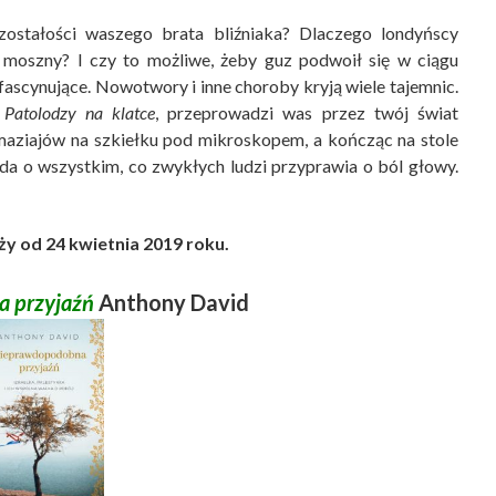
ostałości waszego brata bliźniaka? Dlaczego londyńscy
a moszny? I czy to możliwe, żeby guz podwoił się w ciągu
ascynujące. Nowotwory i inne choroby kryją wiele tajemnic.
,
Patolodzy na klatce
, przeprowadzi was przez twój świat
maziajów na szkiełku pod mikroskopem, a kończąc na stole
da o wszystkim, co zwykłych ludzi przyprawia o ból głowy.
y od 24 kwietnia 2019 roku.
 przyjaźń
Anthony David