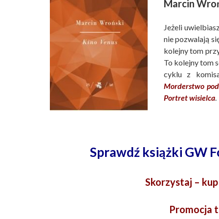
Marcin Wroń
Jeżeli uwielbias
nie pozwalają si
kolejny tom prz
To kolejny tom s
cyklu z komis
Morderstwo pod
Portret wisielca
.
Sprawdź książki GW F
Skorzystaj – kup 
Promocja t