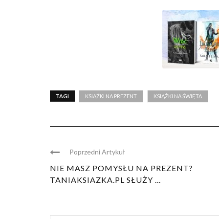
TAGI
KSIĄŻKI NA PREZENT
KSIĄŻKI NA ŚWIĘTA
Poprzedni Artykuł
NIE MASZ POMYSŁU NA PREZENT?
TANIAKSIAZKA.PL SŁUŻY ...