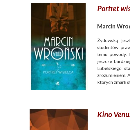
Portret wis
Marcin Wroń
Żydowską jeszi
studentów, pra
temu powody. K
jeszcze bardzie
Lubelskiego st
zrozumieniem. A
których zmarli s
Kino Venu