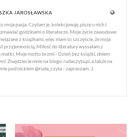
SZKA JAROSŁAWSKA
to moja pasja. Czytam je, kolekcjonuję, piszę o nich i
zmawiać godzinami o literaturze. Moje życie zawodowe
 związane z książkami, więc mam to szczęście, że moja
st przyjemnością. Miłość do literatury wyssałam z
 matki. Moje motto brzmi - Dzień bez książki, dniem
m! Znajdziecie mnie na blogu: rudaczyta.pl, a także na
mie pod nickiem @ruda_czyta - zapraszam. :)