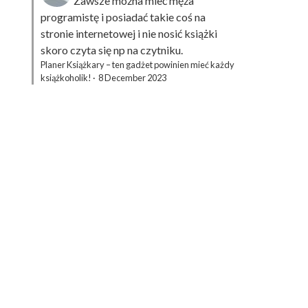
Zawsze można mieć męża
programistę i posiadać takie coś na
stronie internetowej i nie nosić książki
skoro czyta się np na czytniku.
Planer Książkary – ten gadżet powinien mieć każdy
książkoholik!
·
8 December 2023