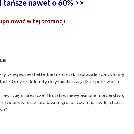
l tańsze nawet o 60% >>
upolować w tej promocji:
ca
ry w wąwozie Bletterbach – co tak naprawdę zdarzyło się
ach? Groźne Dolomity i kryminalna zagadka z przeszłości.
yprawi Cię o dreszcze! Brutalne, niewyjaśnione morderstwo,
ne Dolomity oraz pradawna groza. Czy naprawdę chcesz
owo?