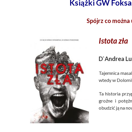
Książki GW Foksa
Spójrz co można 
Istota zła
D`Andrea Lu
Tajemnica masak
wtedy w Dolomit
Ta historia prz
groźne i potęż
obudzić ją na n