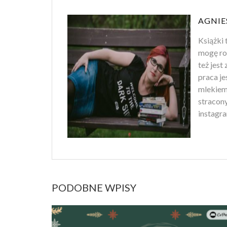
AGNIE
Książki 
mogę ro
też jest
praca je
mlekiem
stracony
instagra
PODOBNE WPISY