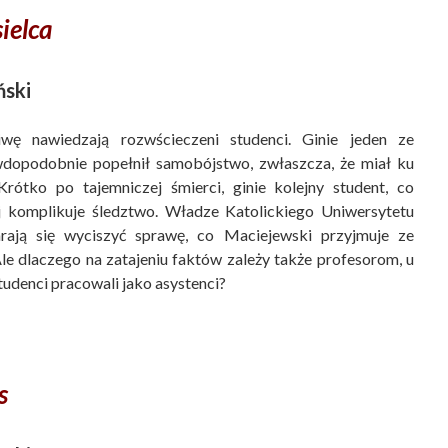
ielca
ski
wę nawiedzają rozwścieczeni studenci. Ginie jeden ze
wdopodobnie popełnił samobójstwo, zwłaszcza, że miał ku
rótko po tajemniczej śmierci, ginie kolejny student, co
j komplikuje śledztwo. Władze Katolickiego Uniwersytetu
arają się wyciszyć sprawę, co Maciejewski przyjmuje ze
le dlaczego na zatajeniu faktów zależy także profesorom, u
tudenci pracowali jako asystenci?
s