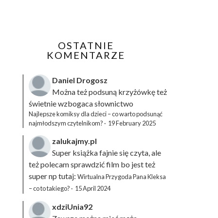
OSTATNIE
KOMENTARZE
Daniel Drogosz
Można też podsuną
krzyżówkę
też
świetnie wzbogaca słownictwo
Najlepsze komiksy dla dzieci – co warto podsunąć
najmłodszym czytelnikom?
·
19 February 2025
zalukajmy.pl
Super książka fajnie się czyta, ale
też polecam sprawdzić film bo jest też
super np tutaj:
Wirtualna Przygoda Pana Kleksa
– co to takiego?
·
15 April 2024
xdziUnia92