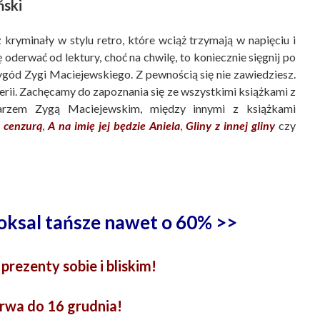
ski
z kryminały w stylu retro, które wciąż trzymają w napięciu i
ę oderwać od lektury, choć na chwilę, to koniecznie sięgnij po
ygód Zygi Maciejewskiego. Z pewnością się nie zawiedziesz.
erii. Zachęcamy do zapoznania się ze wszystkimi książkami z
arzem Zygą Maciejewskim, między innymi z książkami
 cenzurą
,
A na imię jej będzie Aniela
,
Gliny z innej gliny
czy
oksal tańsze nawet o 60% >>
prezenty sobie i bliskim!
rwa do 16 grudnia!