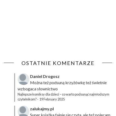
OSTATNIE KOMENTARZE
Daniel Drogosz
Można też podsuną
krzyżówkę
też świetnie
wzbogaca słownictwo
Najlepsze komiksy dla dzieci – co warto podsunąć najmłodszym
czytelnikom?
·
19 February 2025
zalukajmy.pl
Super książka fajnie się czyta, ale też polecam