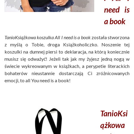
need is
a book
TanioKsiążkowa koszulka
All I need is a book
została stworzona
z myślą o Tobie, droga Książkoholiczko. Noszenie tej
koszulki na dumnej piersi to deklaracja, na którą koniecznie
musisz się odważyć! Jeżeli tak jak my żyjesz jedną nogą w
świecie wykreowanym w książkach, a perypetie literackich
bohaterów nieustannie dostarczają Ci zróżnicowanych
emocji, to all You need is a book!
TanioKsi
ążkowa