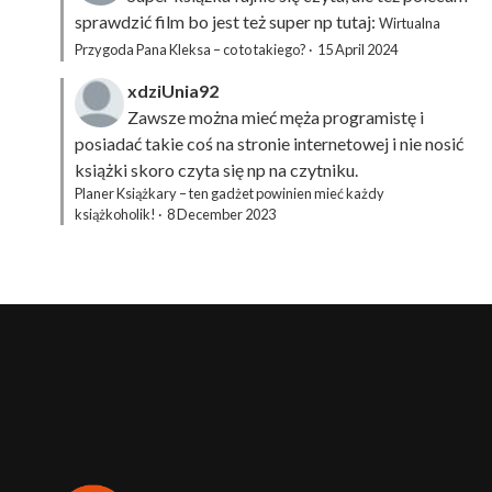
sprawdzić film bo jest też super np tutaj:
Wirtualna
Przygoda Pana Kleksa – co to takiego?
·
15 April 2024
xdziUnia92
Zawsze można mieć męża programistę i
posiadać takie coś na stronie internetowej i nie nosić
książki skoro czyta się np na czytniku.
Planer Książkary – ten gadżet powinien mieć każdy
książkoholik!
·
8 December 2023