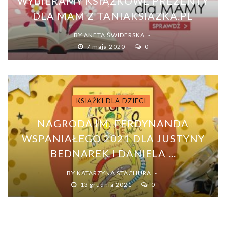
WYBIERAMY KSIĄŻKOWE PREZENTY
DLA MAM Z TANIAKSIAZKA.PL
BY
ANETA ŚWIDERSKA
7 maja 2020
0
KSIĄŻKI DLA DZIECI
NAGRODA IM. FERDYNANDA
WSPANIAŁEGO 2021 DLA JUSTYNY
BEDNAREK I DANIELA ...
BY
KATARZYNA STACHURA
13 grudnia 2021
0