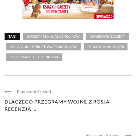
TAGI
GADŻETY DLA KSIĄŻKOHOLIKÓW
KSIĄŻKOWE GADŻETY
KSIĘGARNIA INTERNETOWA TANIA KSIĄŻKA
PROMOCJA NA KSIĄŻKI
PROMOWANIE CZYTELNICTWA
Poprzedni Artykuł
DLACZEGO PRZEGRAMY WOJNĘ Z ROSJĄ –
RECENZJA ...
Następny Artykul