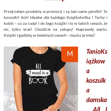
Przejrzałam produkty w promocji i są tam same perełki! Te
koszulki! Ach! Idealne dla każdego Książkoholika ! Torby i
kubki – co za cuda! I do tego książki i to w takich cenach, że
nic, tylko brać! Chodźcie na zakupy! Naprawdę warto.
Książki i gadżety w świetnych cenach – musisz je mieć!
TanioKs
iążkow
a
koszulk
a
damska
. All I