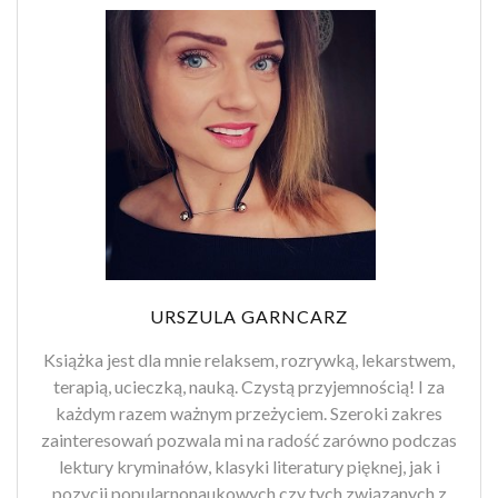
URSZULA GARNCARZ
Książka jest dla mnie relaksem, rozrywką, lekarstwem,
terapią, ucieczką, nauką. Czystą przyjemnością! I za
każdym razem ważnym przeżyciem. Szeroki zakres
zainteresowań pozwala mi na radość zarówno podczas
lektury kryminałów, klasyki literatury pięknej, jak i
pozycji popularnonaukowych czy tych związanych z