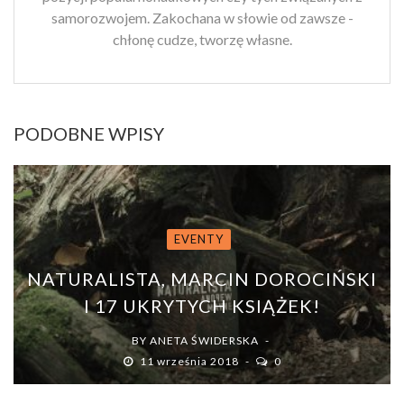
samorozwojem. Zakochana w słowie od zawsze -
chłonę cudze, tworzę własne.
PODOBNE WPISY
EVENTY
NATURALISTA, MARCIN DOROCIŃSKI
I 17 UKRYTYCH KSIĄŻEK!
BY
ANETA ŚWIDERSKA
11 września 2018
0