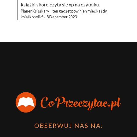
książki skoro czyta się np na czytniku.
Planer Książkary – ten gadżet powinien mieć każdy
książkoholik!
·
8 December 2023
OBSERWUJ NAS NA: