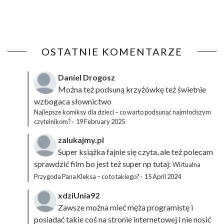
OSTATNIE KOMENTARZE
Daniel Drogosz
Można też podsuną
krzyżówkę
też świetnie
wzbogaca słownictwo
Najlepsze komiksy dla dzieci – co warto podsunąć najmłodszym
czytelnikom?
·
19 February 2025
zalukajmy.pl
Super książka fajnie się czyta, ale też polecam
sprawdzić film bo jest też super np tutaj:
Wirtualna
Przygoda Pana Kleksa – co to takiego?
·
15 April 2024
xdziUnia92
Zawsze można mieć męża programistę i
posiadać takie coś na stronie internetowej i nie nosić