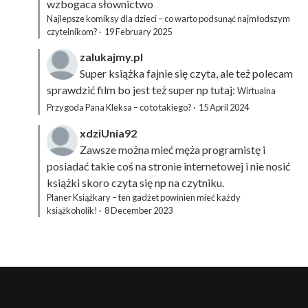
wzbogaca słownictwo
Najlepsze komiksy dla dzieci – co warto podsunąć najmłodszym
czytelnikom?
·
19 February 2025
zalukajmy.pl
Super książka fajnie się czyta, ale też polecam
sprawdzić film bo jest też super np tutaj:
Wirtualna
Przygoda Pana Kleksa – co to takiego?
·
15 April 2024
xdziUnia92
Zawsze można mieć męża programistę i
posiadać takie coś na stronie internetowej i nie nosić
książki skoro czyta się np na czytniku.
Planer Książkary – ten gadżet powinien mieć każdy
książkoholik!
·
8 December 2023