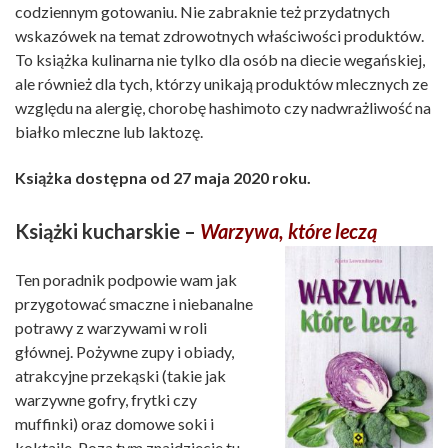
codziennym gotowaniu. Nie zabraknie też przydatnych
wskazówek na temat zdrowotnych właściwości produktów.
To książka kulinarna nie tylko dla osób na diecie wegańskiej,
ale również dla tych, którzy unikają produktów mlecznych ze
względu na alergię, chorobę hashimoto czy nadwrażliwość na
białko mleczne lub laktozę.
Książka dostępna od 27 maja 2020 roku.
Książki kucharskie –
Warzywa, które leczą
Ten poradnik podpowie wam jak
przygotować smaczne i niebanalne
potrawy z warzywami w roli
głównej. Pożywne zupy i obiady,
atrakcyjne przekąski (takie jak
warzywne gofry, frytki czy
muffinki) oraz domowe soki i
koktajle. Poza tym znajdziecie tu