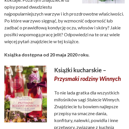
opisy ponad dwudziestu
najpopularniejszych warzyw i ich prozdrowotne właściwości.
Po które warzywo sięgnąć, by wzmocnić odporność lub
zadbać o prawidłową kondycję oczu, włosów i skóry? Jakie
posiłki wspomogą pracę jelit? Odpowiedzi na te oraz wiele
więcej pytań znajdziecie w tej książce.
Książka dostępna od 20 maja 2020 roku.
Książki kucharskie –
Przysmaki rodziny Winnych
To nie lada gratka dla wszystkich
miłośników sagi
Stulecie Winnych
.
Znajdziecie tu bowiem najlepsze
przepisy na smaczne dania,
konfitury, nalewki, powidła i inne
przetwory, związane z kuchnią