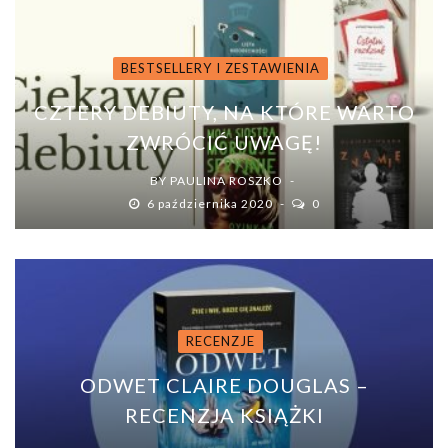
BESTSELLERY I ZESTAWIENIA
CZTERY DEBIUTY, NA KTÓRE WARTO
ZWRÓCIĆ UWAGĘ!
BY
PAULINA ROSZKO
6 października 2020
0
RECENZJE
ODWET CLAIRE DOUGLAS –
RECENZJA KSIĄŻKI