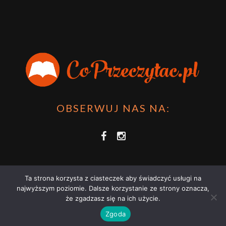
OBSERWUJ NAS NA:
Ta strona korzysta z ciasteczek aby świadczyć usługi na
najwyższym poziomie. Dalsze korzystanie ze strony oznacza,
że zgadzasz się na ich użycie.
COPRZECZYTAĆ.PL 2021 | STRONA WYKORZYSTUJE PLIKI COOKIES |
Zgoda
ZAPOZNAJ SIĘ Z
POLITYKĄ PRYWATNOŚCI