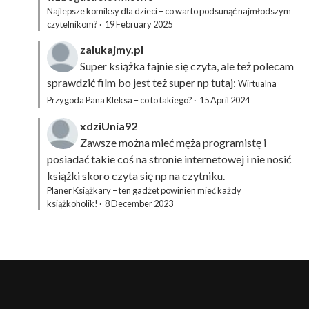
Najlepsze komiksy dla dzieci – co warto podsunąć najmłodszym
czytelnikom?
·
19 February 2025
zalukajmy.pl
Super książka fajnie się czyta, ale też polecam
sprawdzić film bo jest też super np tutaj:
Wirtualna
Przygoda Pana Kleksa – co to takiego?
·
15 April 2024
xdziUnia92
Zawsze można mieć męża programistę i
posiadać takie coś na stronie internetowej i nie nosić
książki skoro czyta się np na czytniku.
Planer Książkary – ten gadżet powinien mieć każdy
książkoholik!
·
8 December 2023