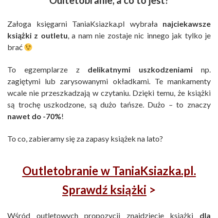
Oultetobranie, a co to jest?
Załoga księgarni TaniaKsiazka.pl wybrała
najciekawsze
książki z outletu
, a nam nie zostaje nic innego jak tylko je
brać
To egzemplarze z
delikatnymi uszkodzeniami
np.
zagiętymi lub zarysowanymi okładkami. Te mankamenty
wcale nie przeszkadzają w czytaniu. Dzięki temu, że książki
są trochę uszkodzone, są dużo tańsze. Dużo – to znaczy
nawet do -70%
!
To co, zabieramy się za zapasy książek na lato?
Outletobranie w TaniaKsiazka.pl.
Sprawdź książki
>
Wśród outletowych propozycji znajdziecie książki
dla