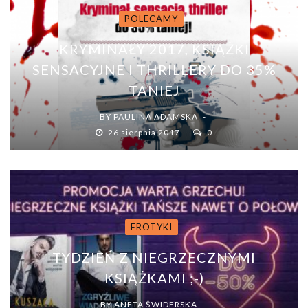
POLECAMY
KRYMINAŁY 2017, KSIĄŻKI
SENSACYJNE I THRILLERY DO 35%
TANIEJ
BY
PAULINA ADAMSKA
26 sierpnia 2017
0
EROTYKI
TYDZIEŃ Z NIEGRZECZNYMI
KSIĄŻKAMI ;-)
BY
ANETA ŚWIDERSKA