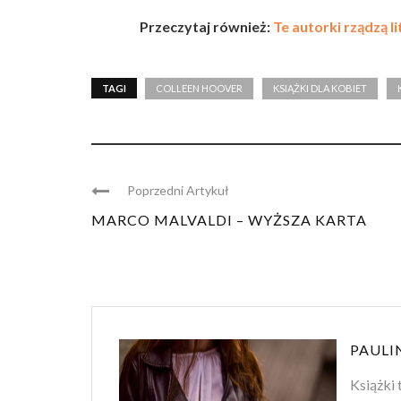
Przeczytaj również:
Te autorki rządzą l
TAGI
COLLEEN HOOVER
KSIĄŻKI DLA KOBIET
Poprzedni Artykuł
MARCO MALVALDI – WYŻSZA KARTA
PAULI
Książki 