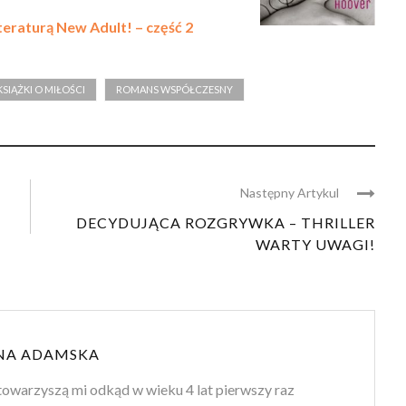
iteraturą New Adult! – część 2
KSIĄŻKI O MIŁOŚCI
ROMANS WSPÓŁCZESNY
Następny Artykul
DECYDUJĄCA ROZGRYWKA – THRILLER
WARTY UWAGI!
NA ADAMSKA
towarzyszą mi odkąd w wieku 4 lat pierwszy raz