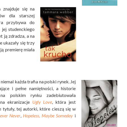
znajduje się na
ów dla starszej
tóra przybywa do
 jej studenckiego
et ją zdradza, a na
e ukazały się trzy
oją premierę miała
niemal każda trafia na polski rynek. Jej
jące i pełne namiętności, a historie
 na polskim rynku zadebiutowała
 na ekranizacje
Ugly Love
, która jest
e tytuły, tej autorki, które cieszą się w
ever Never
,
Hopeless,
Maybe Someday
i