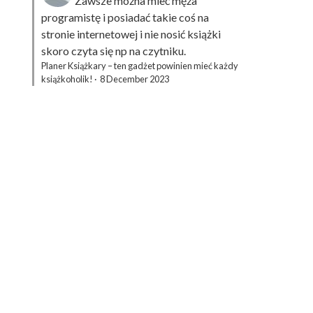
Zawsze można mieć męża
programistę i posiadać takie coś na
stronie internetowej i nie nosić książki
skoro czyta się np na czytniku.
Planer Książkary – ten gadżet powinien mieć każdy
książkoholik!
·
8 December 2023