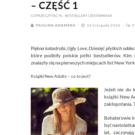
– CZĘŚĆ 1
COPRZECZYTAC.PL
- BESTSELLERY I ZESTAWIENIA
PAULINA ADAMSKA
13 listopada 2016
0
Piękna katastrofa
,
Ugly Love
,
Dziesięć płytkich odde
które podbiły polskie półki bestsellerów. Kim 
znalazły się na pierwszych miejscach list New York
Książki New Adults – co to jest?
Jeżeli nie do 
książki New Ad
zakłopotania. T
Bohaterowie ks
być nastolatka
lat, zaczynaj