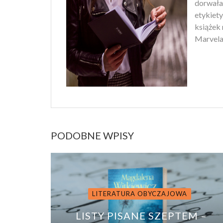
dorwała
etykiety
książek 
Marvela.
PODOBNE WPISY
LITERATURA OBYCZAJOWA
LISTY PISANE SZEPTEM –