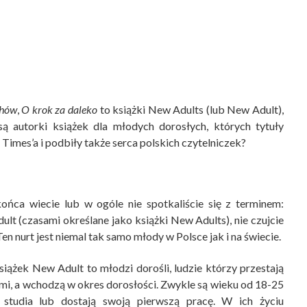
chów
,
O krok za daleko
to książki New Adults (lub New Adult),
są autorki książek dla młodych dorosłych, których tytuły
 Times’a i podbiły także serca polskich czytelniczek?
końca wiecie lub w ogóle nie spotkaliście się z terminem:
ult (czasami określane jako książki New Adults), nie czujcie
en nurt jest niemal tak samo młody w Polsce jak i na świecie.
iążek New Adult to młodzi dorośli, ludzie którzy przestają
mi, a wchodzą w okres dorosłości. Zwykle są wieku od 18-25
ą studia lub dostają swoją pierwszą pracę. W ich życiu