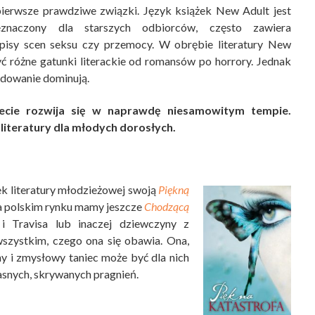
 pierwsze prawdziwe związki. Język książek New Adult jest
eznaczony dla starszych odbiorców, często zawiera
pisy scen seksu czy przemocy. W obrębie literatury New
ć różne gatunki literackie od romansów po horrory. Jednak
dowanie dominują.
ecie rozwija się w naprawdę niesamowitym tempie.
literatury dla młodych dorosłych.
ek literatury młodzieżowej swoją
Piękną
 na polskim rynku mamy jeszcze
Chodzącą
i Travisa lub inaczej dziewczyny z
wszystkim, czego ona się obawia. Ona,
y i zmysłowy taniec może być dla nich
łasnych, skrywanych pragnień.