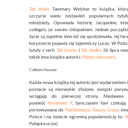
Tak blisko
Tammary Webber to książka, która 
szczycie wielu zestawień popularnych tytuł
młodzieży. Opowiada historię Jacqueline, k
college’u za swoim chłopakiem. Jednak początki
życie są zupełnie inne niż się spodziewała. Jej fac
horyzoncie pojawia się tajemniczy Lucas. W Polsc
tytuły z serii:
Tak krucho
i
Tak słodko
. 26 lipca sw
także inna książka autorki:
Między wierszami
.
Colleen Hoover
Każda nowa książka tej autorki jest wydarzeniem i 
postacie są niezwykle złożone, związki porywa
wciągają do pierwszej strony. Niedawno
powieść
November 9
, tymczasem fani czekają
porównywana do
Pięćdziesięciu Twarzy Greya
. Inn
Polsce i na świecie ogromną popularnością to:
N
Pułapka uczuć.