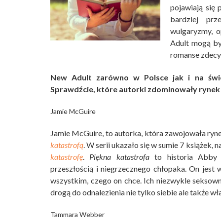
pojawiają się
bardziej prz
wulgaryzmy, o
Adult mogą by
romanse zdecy
New Adult zarówno w Polsce jak i na świ
Sprawdźcie, które autorki zdominowały rynek 
Jamie McGuire
Jamie McGuire, to autorka, która zawojowała ryn
katastrofą
. W serii ukazało się w sumie 7 książek,
katastrofę
.
Piękna katastrofa
to historia Abby 
przeszłością i niegrzecznego chłopaka. On jest 
wszystkim, czego on chce. Ich niezwykle seksown
drogą do odnalezienia nie tylko siebie ale także w
Tammara Webber