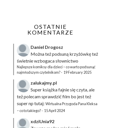
OSTATNIE
KOMENTARZE
Daniel Drogosz
Można też podsuną
krzyżówkę
też
świetnie wzbogaca słownictwo
Najlepsze komiksy dla dzieci – co warto podsunąć
najmłodszym czytelnikom?
·
19 February 2025
zalukajmy.pl
Super książka fajnie się czyta, ale
też polecam sprawdzić film bo jest też
super np tutaj:
Wirtualna Przygoda Pana Kleksa
– co to takiego?
·
15 April 2024
xdziUnia92