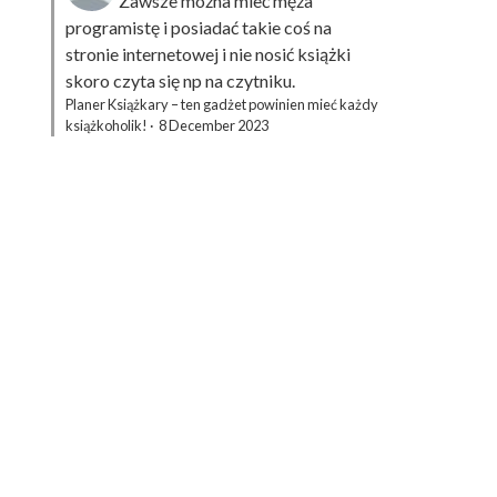
Zawsze można mieć męża
programistę i posiadać takie coś na
stronie internetowej i nie nosić książki
skoro czyta się np na czytniku.
Planer Książkary – ten gadżet powinien mieć każdy
książkoholik!
·
8 December 2023