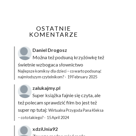
OSTATNIE
KOMENTARZE
Daniel Drogosz
Można też podsuną
krzyżówkę
też
świetnie wzbogaca słownictwo
Najlepsze komiksy dla dzieci – co warto podsunąć
najmłodszym czytelnikom?
·
19 February 2025
zalukajmy.pl
Super książka fajnie się czyta, ale
też polecam sprawdzić film bo jest też
super np tutaj:
Wirtualna Przygoda Pana Kleksa
– co to takiego?
·
15 April 2024
xdziUnia92