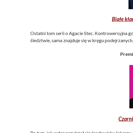
Białe kł
Ostatni tom serii o Agacie Stec. Kontrowersyjna 
śledztwie, sama znajduje się w kręgu podejrzanych
Premi
Czarn
Po tym, jak autor przyjrzał się środowisku lekarzy