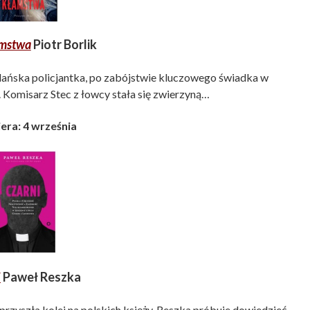
amstwa
Piotr Borlik
gdańska policjantka, po zabójstwie kluczowego świadka w
. Komisarz Stec z łowcy stała się zwierzyną…
era: 4 września
i
Paweł Reszka
, przyszła kolej na polskich księży. Reszka próbuje dowiedzieć