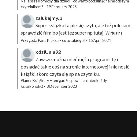
Najlepsze komiksy dla dzieci – co warto podsunąć najmłodszym
czytelnikom?
·
19 February 2025
zalukajmy.pl
Super książka fajnie się czyta, ale też polecam
sprawdzić film bo jest też super np tutaj:
Wirtualna
Przygoda Pana Kleksa – co to takiego?
·
15 April 2024
xdziUnia92
Zawsze można mieć męża programistę i
posiadać takie coś na stronie internetowej i nie nosić
książki skoro czyta się np na czytniku.
Planer Książkary – ten gadżet powinien mieć każdy
książkoholik!
·
8 December 2023