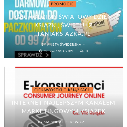
PROMOCJE
OBCHODZIMY ŚWIATOWY DZIEŃ
KSIĄŻKI, ŚWIĘTUJ Z
TANIAKSIAZKA.PL
BY
ANETA ŚWIDERSKA
23 kwietnia 2020
0
CIEKAWOSTKI O KSIĄŻKACH
INTERNET NAJLEPSZYM KANAŁEM
MARKETINGOWYM KSIĄŻEK
BY
MALWINA PIETREWICZ