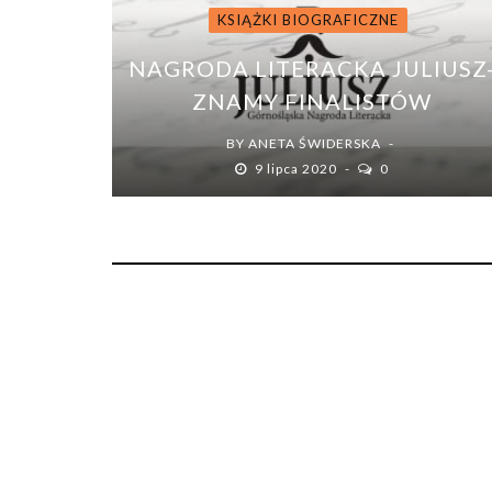
KSIĄŻKI BIOGRAFICZNE
NAGRODA LITERACKA JULIUSZ
ZNAMY FINALISTÓW
BY
ANETA ŚWIDERSKA
9 lipca 2020
0