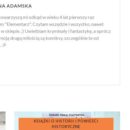
NA ADAMSKA
towarzyszą mi odkąd w wieku 4 lat pierwszy raz
m "Elementarz". Czytam wszędzie i wszystko, nawet
 w sklepie. ;) Uwielbiam kryminały i fantastykę, a oprócz
moją drugą miłością są komiksy, szczególnie te od
 :P
KSIĄŻKI O HISTORII I POWIEŚCI
HISTORYCZNE