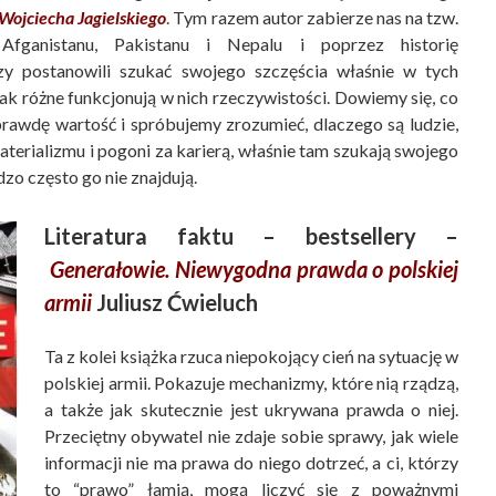
Wojciecha Jagielskiego
. Tym razem autor zabierze nas na tzw.
Afganistanu, Pakistanu i Nepalu i poprzez historię
zy postanowili szukać swojego szczęścia właśnie w tych
jak różne funkcjonują w nich rzeczywistości. Dowiemy się, co
rawdę wartość i spróbujemy zrozumieć, dlaczego są ludzie,
aterializmu i pogoni za karierą, właśnie tam szukają swojego
zo często go nie znajdują.
Literatura faktu – bestsellery –
Generałowie. Niewygodna prawda o polskiej
armii
Juliusz Ćwieluch
Ta z kolei książka rzuca niepokojący cień na sytuację w
polskiej armii. Pokazuje mechanizmy, które nią rządzą,
a także jak skutecznie jest ukrywana prawda o niej.
Przeciętny obywatel nie zdaje sobie sprawy, jak wiele
informacji nie ma prawa do niego dotrzeć, a ci, którzy
to “prawo” łamią, mogą liczyć się z poważnymi