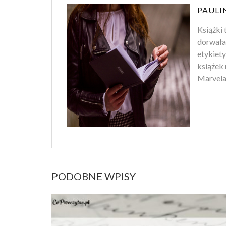
PAULI
Książki 
dorwała
etykiety
książek 
Marvela.
PODOBNE WPISY