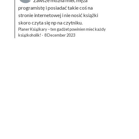
Zawsze można mieć męża
programistę i posiadać takie coś na
stronie internetowej i nie nosić książki
skoro czyta się np na czytniku.
Planer Książkary – ten gadżet powinien mieć każdy
książkoholik!
·
8 December 2023