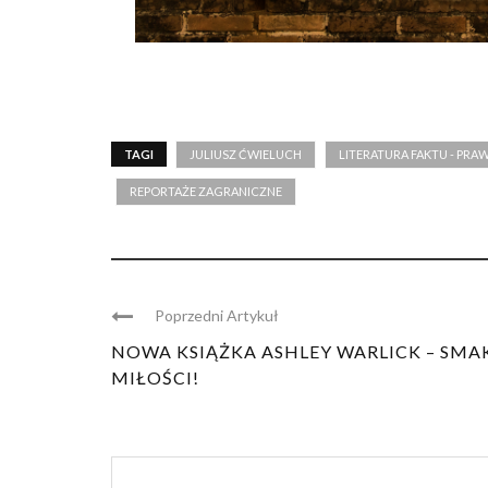
TAGI
JULIUSZ ĆWIELUCH
LITERATURA FAKTU - PRA
REPORTAŻE ZAGRANICZNE
Poprzedni Artykuł
NOWA KSIĄŻKA ASHLEY WARLICK – SMA
MIŁOŚCI!