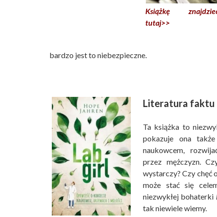
Książkę znajdziec
tutaj>>
bardzo jest to niebezpieczne.
Literatura faktu 
Ta książka to niezwy
pokazuje ona także
naukowcem, rozwijać
przez mężczyzn. Czy
wystarczy? Czy chęć o
może stać się celem
niezwykłej bohaterki
tak niewiele wiemy.