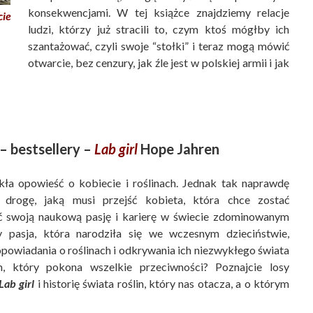
konsekwencjami. W tej książce znajdziemy relacje
ie
ludzi, którzy już stracili to, czym ktoś mógłby ich
szantażować, czyli swoje “stołki” i teraz mogą mówić
otwarcie, bez cenzury, jak źle jest w polskiej armii i jak
– bestsellery –
Lab girl
Hope Jahren
kła opowieść o kobiecie i roślinach. Jednak tak naprawdę
 drogę, jaką musi przejść kobieta, która chce zostać
 swoją naukową pasję i karierę w świecie zdominowanym
 pasja, która narodziła się we wczesnym dzieciństwie,
powiadania o roślinach i odkrywania ich niezwykłego świata
, który pokona wszelkie przeciwności? Poznajcie losy
Lab girl
i historię świata roślin, który nas otacza, a o którym