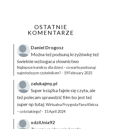
OSTATNIE
KOMENTARZE
Daniel Drogosz
Można też podsuną
krzyżówkę
też
świetnie wzbogaca słownictwo
Najlepsze komiksy dla dzieci – co warto podsunąć
najmłodszym czytelnikom?
·
19 February 2025
zalukajmy.pl
Super książka fajnie się czyta, ale
też polecam sprawdzić film bo jest też
super np tutaj:
Wirtualna Przygoda Pana Kleksa
– co to takiego?
·
15 April 2024
xdziUnia92