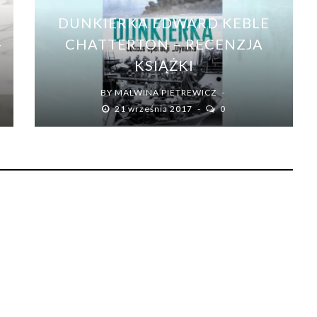
DUNKIERKA EDWARD KEBLE
-
CHATTERTON – RECENZJA
KSIĄŻKI
BY
MALWINA PIETREWICZ
21 września 2017
0