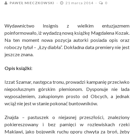
PAWEŁ MIECZKOWSKI
21 marca 2014
0
Wydawnictwo Insignis z wielkim entuzjazmem
poinformowało, iż wydadzą nową książkę Magdalena Kozak.
Na ten moment nowa pozycja autorki posiada opis oraz
roboczy tytuł – „Łzy diabła”. Dokładna data premiery nie jest
jeszcze znana.
Opis książki:
Izzat Szamar, następca tronu, prowadzi kampanię przeciwko
nieposłusznym górskim plemionom. Dysponuje nie lada
wyposażeniem, zakupionym prosto od Obcych, a jednak
wciąż nie jest w stanie pokonać buntowników.
Znajda – pastuszek o niejasnej przeszłości, znaleziony
pokiereszowany i bez pamięci w rozlewiskach rzeki
Maklawi, jako bojownik ruchu oporu chwyta za broń, żeby