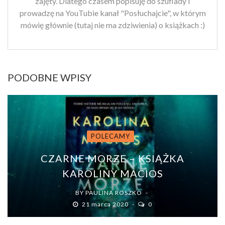
zajęty. Dlatego czasem popisuję do szuflady i
prowadzę na YouTubie kanał "Posłuchajcie", w którym
mówię głównie (tutaj nie ma zdziwienia) o książkach :)
PODOBNE WPISY
POLECAMY
CZARNE MORZE – KSIĄŻKA
KAROLINY MACIOS
BY
PAULINA ROSZKO
21 marca 2020
0