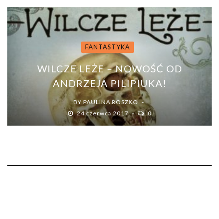
FANTASTYKA
WILCZE LEŻE – NOWOŚĆ OD
ANDRZEJA PILIPIUKA!
BY
PAULINA ROSZKO
24 czerwca 2017
0