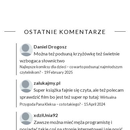
OSTATNIE KOMENTARZE
Daniel Drogosz
Można też podsuną
krzyżówkę
też świetnie
wzbogaca słownictwo
Najlepsze komiksy dla dzieci – co warto podsunąć najmłodszym
czytelnikom?
·
19 February 2025
zalukajmy.pl
Super książka fajnie się czyta, ale też polecam
sprawdzić film bo jest też super np tutaj:
Wirtualna
Przygoda Pana Kleksa – co to takiego?
·
15 April 2024
xdziUnia92
Zawsze można mieć męża programistę i
posiadać takie coś na stronie internetowej i nie nosić