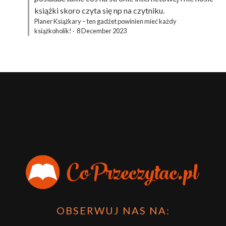
książki skoro czyta się np na czytniku.
Planer Książkary – ten gadżet powinien mieć każdy
książkoholik!
·
8 December 2023
OBSERWUJ NAS NA: