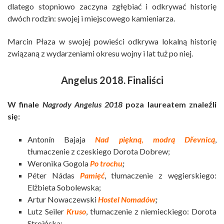
dlatego stopniowo zaczyna zgłębiać i odkrywać historię
dwóch rodzin: swojej i miejscowego kamieniarza.
Marcin Płaza w swojej powieści odkrywa lokalną historię
związaną z wydarzeniami okresu wojny i lat tuż po niej.
Angelus 2018. Finaliści
W finale
Nagrody Angelus 2018
poza laureatem znaleźli
się:
Antonín Bajaja
Nad piękną, modrą Dřevnicą
,
tłumaczenie z czeskiego Dorota Dobrew;
Weronika Gogola
Po trochu
;
Péter Nádas
Pamięć
, tłumaczenie z węgierskiego:
Elżbieta Sobolewska;
Artur Nowaczewski
Hostel Nomadów
;
Lutz Seiler
Kruso
, tłumaczenie z niemieckiego: Dorota
Stroińska;