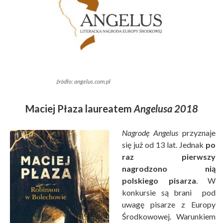
źródło: angelus.com.pl
Maciej Płaza laureatem
Angelusa 2018
Nagrodę Angelus
przyznaje
się już od 13 lat. Jednak
po
raz pierwszy
nagrodzono nią
polskiego pisarza
. W
konkursie są brani pod
uwagę pisarze z Europy
Środkowowej. Warunkiem