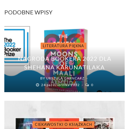
PODOBNE WPISY
LITERATURA PIĘKNA
NAGRODA BOOKERA 2022 DLA
SHEHANA KARUNATILAKA
BY
URSZULA GARNCARZ
24 października 2022
0
CIEKAWOSTKI O KSIĄŻKACH