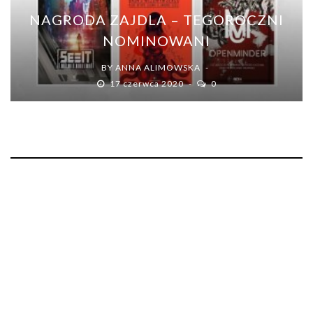
NAGRODA ZAJDLA – TEGOROCZNI
NOMINOWANI
BY
ANNA ALIMOWSKA
17 czerwca 2020
0