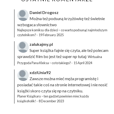
Daniel Drogosz
Można też podsuną
krzyżówkę
też świetnie
wzbogaca słownictwo
Najlepsze komiksy dla dzieci – co warto podsunąć najmłodszym
czytelnikom?
·
19 February 2025
zalukajmy.pl
Super książka fajnie się czyta, ale też polecam
sprawdzić film bo jest też super np tutaj:
Wirtualna
Przygoda Pana Kleksa – co to takiego?
·
15 April 2024
xdziUnia92
Zawsze można mieć męża programistę i
posiadać takie coś na stronie internetowej i nie nosić
książki skoro czyta się np na czytniku.
Planer Książkary – ten gadżet powinien mieć każdy
książkoholik!
·
8 December 2023