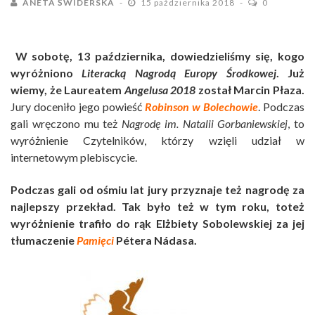
ANETA ŚWIDERSKA
15 października 2018
0
W sobotę, 13 października, dowiedzieliśmy się, kogo
wyróżniono
Literacką Nagrodą Europy Środkowej
. Już
wiemy, że Laureatem
Angelusa 2018
został Marcin Płaza.
Jury doceniło jego powieść
Robinson w Bolechowie
. Podczas
gali wręczono mu też
Nagrodę im.
Natalii Gorbaniewskiej
, to
wyróżnienie Czytelników, którzy wzięli udział w
internetowym plebiscycie.
Podczas gali od ośmiu lat jury przyznaje też nagrodę za
najlepszy przekład. Tak było też w tym roku, toteż
wyróżnienie trafiło do rąk Elżbiety Sobolewskiej za jej
tłumaczenie
Pamięci
Pétera Nádasa.