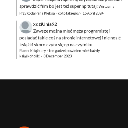
sprawdzić film bo jest też super np tutaj:
Wirtualna
Przygoda Pana Kleksa – co to takiego?
·
15 April 2024
xdziUnia92
Zawsze można mieć męża programistę i
posiadać takie coś na stronie internetowej i nie nosić
książki skoro czyta się np na czytniku.
Planer Książkary – ten gadżet powinien mieć każdy
książkoholik!
·
8 December 2023