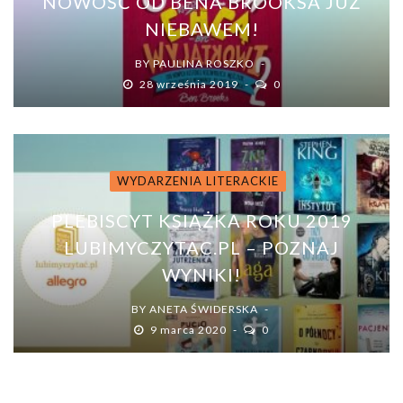
NOWOŚĆ OD BENA BROOKSA JUŻ
NIEBAWEM!
BY
PAULINA ROSZKO
28 września 2019
0
WYDARZENIA LITERACKIE
PLEBISCYT KSIĄŻKA ROKU 2019
LUBIMYCZYTAC.PL – POZNAJ
WYNIKI!
BY
ANETA ŚWIDERSKA
9 marca 2020
0