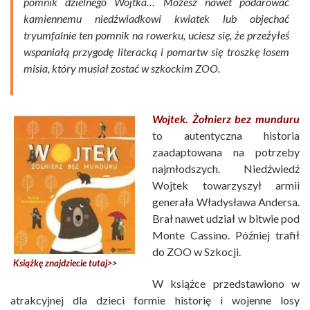
pomnik dzielnego Wojtka… Możesz nawet podarować
kamiennemu niedźwiadkowi kwiatek lub objechać
tryumfalnie ten pomnik na rowerku, uciesz się, że przeżyłeś
wspaniałą przygodę literacką i pomartw się troszkę losem
misia, który musiał zostać w szkockim ZOO.
Wojtek. Żołnierz bez munduru
to autentyczna historia
zaadaptowana na potrzeby
najmłodszych. Niedźwiedź
Wojtek towarzyszył armii
generała Władysława Andersa.
Brał nawet udział w bitwie pod
Monte Cassino. Później trafił
do ZOO w Szkocji.
Książkę znajdziecie tutaj>>
W książce przedstawiono w
atrakcyjnej dla dzieci formie historię i wojenne losy