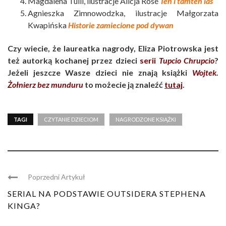
Magdalena Tulli, ilustracje Alicja Rosé
Ten i tamten las
Agnieszka Zimnowodzka, ilustracje Małgorzata
Kwapińska
Historie zamiecione pod dywan
Czy wiecie, że laureatka nagrody, Eliza Piotrowska jest
też autorką kochanej przez dzieci
serii
Tupcio Chrupcio
?
Jeżeli jeszcze Wasze dzieci nie znają książki
Wojtek.
Żołnierz bez munduru
to możecie ją znaleźć
tutaj
.
TAGI
CZYTANIE DZIECIOM
NAGRODZONE KSIĄŻKI
Poprzedni Artykuł
SERIAL NA PODSTAWIE OUTSIDERA STEPHENA
KINGA?