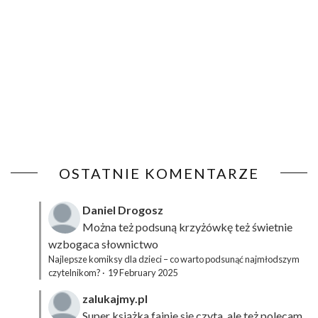
OSTATNIE KOMENTARZE
Daniel Drogosz
Można też podsuną
krzyżówkę
też świetnie
wzbogaca słownictwo
Najlepsze komiksy dla dzieci – co warto podsunąć najmłodszym
czytelnikom?
·
19 February 2025
zalukajmy.pl
Super książka fajnie się czyta, ale też polecam