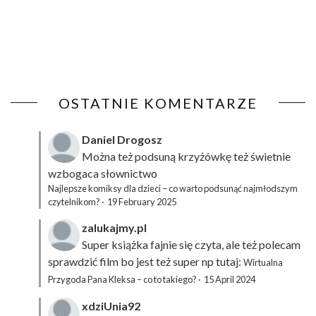
OSTATNIE KOMENTARZE
Daniel Drogosz
Można też podsuną
krzyżówkę
też świetnie
wzbogaca słownictwo
Najlepsze komiksy dla dzieci – co warto podsunąć najmłodszym
czytelnikom?
·
19 February 2025
zalukajmy.pl
Super książka fajnie się czyta, ale też polecam
sprawdzić film bo jest też super np tutaj:
Wirtualna
Przygoda Pana Kleksa – co to takiego?
·
15 April 2024
xdziUnia92