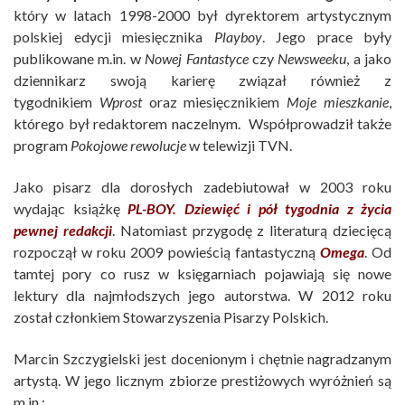
który w latach 1998-2000 był dyrektorem artystycznym
polskiej edycji miesięcznika
Playboy
. Jego prace były
publikowane m.in. w
Nowej Fantastyce
czy
Newsweeku
, a jako
dziennikarz swoją karierę związał również z
tygodnikiem
Wprost
oraz miesięcznikiem
Moje mieszkanie
,
którego był redaktorem naczelnym. Współprowadził także
program
Pokojowe rewolucje
w telewizji TVN.
Jako pisarz dla dorosłych zadebiutował w 2003 roku
wydając książkę
PL-BOY. Dziewięć i pół tygodnia z życia
pewnej redakcji
. Natomiast przygodę z literaturą dziecięcą
rozpoczął w roku 2009 powieścią fantastyczną
Omega
. Od
tamtej pory co rusz w księgarniach pojawiają się nowe
lektury dla najmłodszych jego autorstwa. W 2012 roku
został członkiem Stowarzyszenia Pisarzy Polskich.
Marcin Szczygielski jest docenionym i chętnie nagradzanym
artystą. W jego licznym zbiorze prestiżowych wyróżnień są
m.in.: