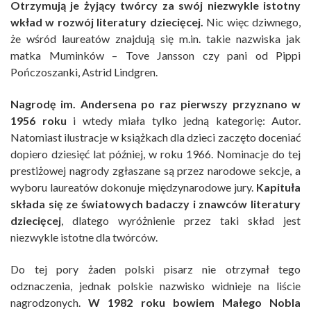
Otrzymują je żyjący twórcy za swój niezwykle istotny
wkład w rozwój literatury dziecięcej.
Nic więc dziwnego,
że wśród laureatów znajdują się m.in. takie nazwiska jak
matka Muminków – Tove Jansson czy pani od Pippi
Pończoszanki, Astrid Lindgren.
Nagrodę im. Andersena po raz pierwszy przyznano w
1956 roku
i wtedy miała tylko jedną kategorię: Autor.
Natomiast ilustracje w książkach dla dzieci zaczęto doceniać
dopiero dziesięć lat później, w roku 1966. Nominacje do tej
prestiżowej nagrody zgłaszane są przez narodowe sekcje, a
wyboru laureatów dokonuje międzynarodowe jury.
Kapituła
składa się ze światowych badaczy i znawców literatury
dziecięcej
, dlatego wyróżnienie przez taki skład jest
niezwykle istotne dla twórców.
Do tej pory żaden polski pisarz nie otrzymał tego
odznaczenia, jednak polskie nazwisko widnieje na liście
nagrodzonych.
W 1982 roku bowiem Małego Nobla