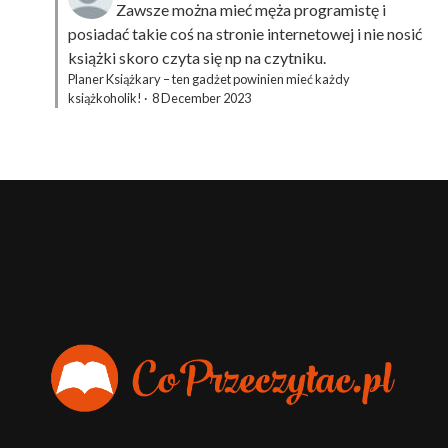
Zawsze można mieć męża programistę i
posiadać takie coś na stronie internetowej i nie nosić
książki skoro czyta się np na czytniku.
Planer Książkary – ten gadżet powinien mieć każdy
książkoholik!
·
8 December 2023