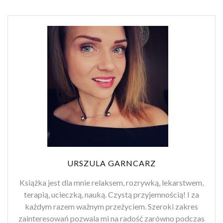
URSZULA GARNCARZ
Książka jest dla mnie relaksem, rozrywką, lekarstwem,
terapią, ucieczką, nauką. Czystą przyjemnością! I za
każdym razem ważnym przeżyciem. Szeroki zakres
zainteresowań pozwala mi na radość zarówno podczas