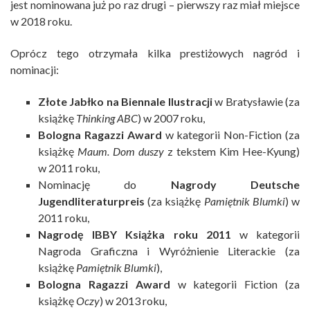
jest nominowana już po raz drugi – pierwszy raz miał miejsce
w 2018 roku.
Oprócz tego otrzymała kilka prestiżowych nagród i
nominacji:
Złote Jabłko na Biennale Ilustracji
w Bratysławie (za
książkę
Thinking ABC
) w 2007 roku,
Bologna Ragazzi Award
w kategorii Non-Fiction (za
książkę
Maum. Dom duszy
z tekstem Kim Hee-Kyung)
w 2011 roku,
Nominację do
Nagrody Deutsche
Jugendliteraturpreis
(za książkę
Pamiętnik Blumki
) w
2011 roku,
Nagrodę IBBY Książka roku 2011
w kategorii
Nagroda Graficzna i Wyróżnienie Literackie (za
książkę
Pamiętnik Blumki
),
Bologna Ragazzi Award
w kategorii Fiction (za
książkę
Oczy
) w 2013 roku,