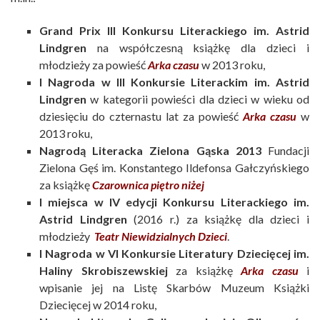
Grand Prix III Konkursu Literackiego im. Astrid
Lindgren
na współczesną książkę dla dzieci i
młodzieży za powieść
Arka czasu
w 2013 roku,
I Nagroda w III Konkursie Literackim im. Astrid
Lindgren
w kategorii powieści dla dzieci w wieku od
dziesięciu do czternastu lat za powieść
Arka czasu
w
2013 roku,
Nagrodą Literacka Zielona Gąska 2013
Fundacji
Zielona Gęś im. Konstantego Ildefonsa Gałczyńskiego
za książkę
Czarownica piętro niżej
I miejsca w IV edycji Konkursu Literackiego im.
Astrid Lindgren
(2016 r.) za książkę dla dzieci i
młodzieży
Teatr Niewidzialnych Dzieci
.
I Nagroda w VI Konkursie Literatury Dziecięcej im.
Haliny Skrobiszewskiej
za książkę
Arka czasu
i
wpisanie jej na Listę Skarbów Muzeum Książki
Dziecięcej w 2014 roku,