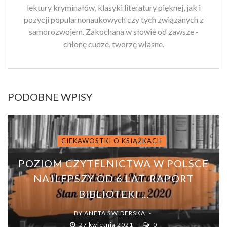
lektury kryminałów, klasyki literatury pięknej, jak i
pozycji popularnonaukowych czy tych związanych z
samorozwojem. Zakochana w słowie od zawsze -
chłonę cudze, tworzę własne.
PODOBNE WPISY
CIEKAWOSTKI O KSIĄŻKACH
POZIOM CZYTELNICTWA W POLSCE
NAJLEPSZY OD 6 LAT. RAPORT
BIBLIOTEKI ...
BY
ANETA ŚWIDERSKA
27 kwietnia 2021
0