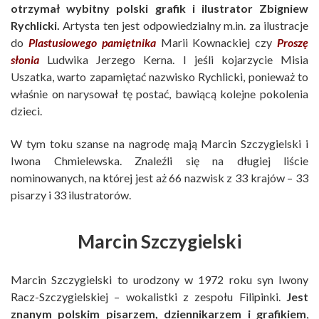
otrzymał wybitny polski grafik i ilustrator Zbigniew
Rychlicki.
Artysta ten jest odpowiedzialny m.in. za ilustracje
do
Plastusiowego pamiętnika
Marii Kownackiej czy
Proszę
słonia
Ludwika Jerzego Kerna. I jeśli kojarzycie Misia
Uszatka, warto zapamiętać nazwisko Rychlicki, ponieważ to
właśnie on narysował tę postać, bawiącą kolejne pokolenia
dzieci.
W tym toku szanse na nagrodę mają Marcin Szczygielski i
Iwona Chmielewska. Znaleźli się na długiej liście
nominowanych, na której jest aż 66 nazwisk z 33 krajów – 33
pisarzy i 33 ilustratorów.
Marcin Szczygielski
Marcin Szczygielski to urodzony w 1972 roku syn Iwony
Racz-Szczygielskiej – wokalistki z zespołu Filipinki.
Jest
znanym polskim pisarzem, dziennikarzem i grafikiem
,