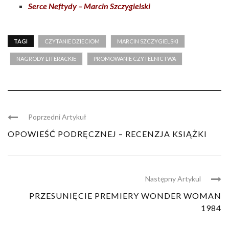
Serce Neftydy – Marcin Szczygielski
TAGI
CZYTANIE DZIECIOM
MARCIN SZCZYGIELSKI
NAGRODY LITERACKIE
PROMOWANIE CZYTELNICTWA
Poprzedni Artykuł
OPOWIEŚĆ PODRĘCZNEJ – RECENZJA KSIĄŻKI
Następny Artykul
PRZESUNIĘCIE PREMIERY WONDER WOMAN
1984