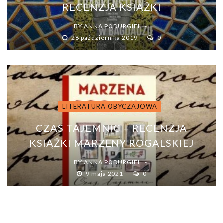
RECENZJA KSIĄŻKI
BY
ANNA PODURGIEL
28 października 2019
0
LITERATURA OBYCZAJOWA
CZAS TAJEMNIC – RECENZJA
KSIĄŻKI MARZENY ROGALSKIEJ
BY
ANNA PODURGIEL
9 maja 2021
0