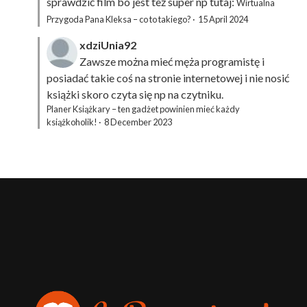
sprawdzić film bo jest też super np tutaj:
Wirtualna
Przygoda Pana Kleksa – co to takiego?
·
15 April 2024
xdziUnia92
Zawsze można mieć męża programistę i
posiadać takie coś na stronie internetowej i nie nosić
książki skoro czyta się np na czytniku.
Planer Książkary – ten gadżet powinien mieć każdy
książkoholik!
·
8 December 2023