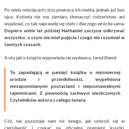
Po wielu miesiącach ciszy powraca ich matka, jednak już bez
ojca. Kobieta nie ma zamiaru tłumaczyć rodzeństwu ani
wyjaśniać, co tak naprawdę się stało i dlaczego wróciła sama.
Dopiero wiele lat później Nathaniel zaczyna odkrywać
wszystko, o czym nie miał pojęcia i czego nie rozumiał w
tamtych czasach.
A oto jak o książce wypowiada się wydawca, Jared Bland:
To
z
apadającą w pamięć książka o niezmiernej
urodzie i przenikliwości, wypełniona
niezapomnianymi postaciami i niepoznawalnymi
tajemnicami
.
Z pewnością zachwyci niezliczonych
Czytelników autora z całego świata.
Cóż, nie pozostaje nam nic innego, jak uzbroić się w
cierpliwość i czekać na oficjalną premierę książki.