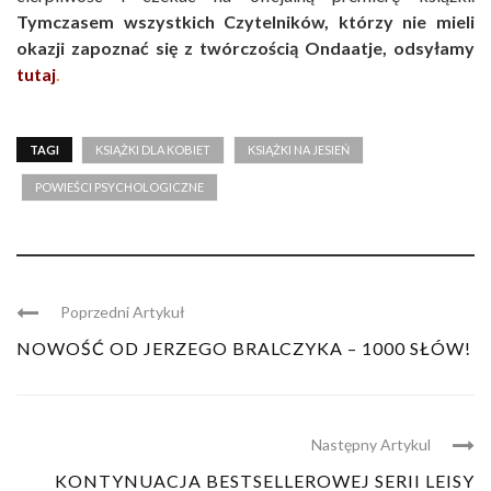
Tymczasem wszystkich Czytelników, którzy nie mieli
okazji zapoznać się z twórczością Ondaatje, odsyłamy
tutaj
.
TAGI
KSIĄŻKI DLA KOBIET
KSIĄŻKI NA JESIEŃ
POWIEŚCI PSYCHOLOGICZNE
Poprzedni Artykuł
NOWOŚĆ OD JERZEGO BRALCZYKA – 1000 SŁÓW!
Następny Artykul
KONTYNUACJA BESTSELLEROWEJ SERII LEISY