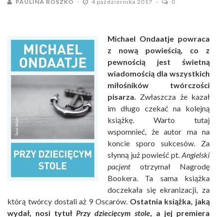
PAULINA ROSZKO
4 października 2017
0
Michael Ondaatje powraca
z nową powieścią, co z
pewnością jest świetną
wiadomością dla wszystkich
miłośników twórczości
pisarza.
Zwłaszcza że kazał
im długo czekać na kolejną
książkę. Warto tutaj
wspomnieć, że autor ma na
koncie sporo sukcesów. Za
słynną już powieść pt.
Angielski
pacjent
otrzymał Nagrodę
Bookera. Ta sama książka
doczekała się ekranizacji, za
którą twórcy dostali aż 9 Oscarów.
Ostatnia książka, jaką
wydał, nosi tytuł
Przy dziecięcym stole
, a jej premiera