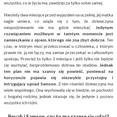
wszystko, co w życiu ma, zawdzięcza tylko sobie samej.
Niestety dwa miesiące przed wyjazdem na uczelnię, jej matka
nagle umiera, co wiąże się z tym, że dziewczyna
niespodziewanie nie ma gdzie mieszkać.
Jedynym
rozwiązaniem możliwym w tamtym momencie jest
zamieszkanie z ojcem, którego nie zna zbyt dobrze.
Ten
czas, w którym musi przekoczować u człowieka, z którym
prawie nic ją nie łączy, ma zamiar przeczekać w całkowitym
spokoju. Przecież to tylko 2 miesiące i jeśli tylko nie będzie
się wychylać, bezproblemowo dotrwa do studiów.
Jednak
ten plan nie ma szansy się powieść, ponieważ na
horyzoncie pojawia się niezwykle przystojny i
intrygujący sąsiad Samson.
Z nim również dziewczyna ma
wiele wspólnego. Ona wychowała się w biedzie, on pochodzi
z bogatej rodziny, jednak okazuje się, że jedynie z pozoru
wszystko ich różni.
Beyah i Samson, czy to ma szanse się udać?