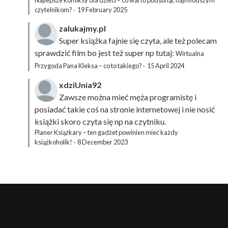
Najlepsze komiksy dla dzieci – co warto podsunąć najmłodszym
czytelnikom?
·
19 February 2025
zalukajmy.pl
Super książka fajnie się czyta, ale też polecam
sprawdzić film bo jest też super np tutaj:
Wirtualna
Przygoda Pana Kleksa – co to takiego?
·
15 April 2024
xdziUnia92
Zawsze można mieć męża programistę i
posiadać takie coś na stronie internetowej i nie nosić
książki skoro czyta się np na czytniku.
Planer Książkary – ten gadżet powinien mieć każdy
książkoholik!
·
8 December 2023