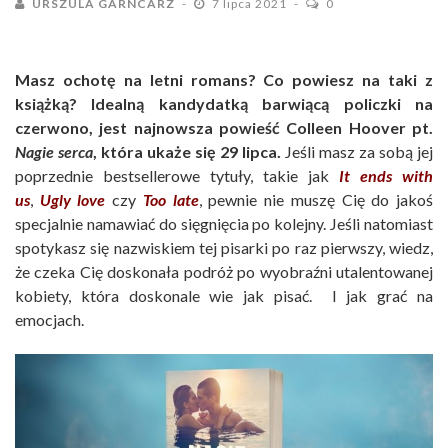
URSZULA GARNCARZ
7 lipca 2021
0
Masz ochotę na letni romans? Co powiesz na taki z
książką? Idealną kandydatką barwiącą policzki na
czerwono, jest najnowsza powieść Colleen Hoover pt.
Nagie serca
, która ukaże się 29 lipca.
Jeśli masz za sobą jej
poprzednie bestsellerowe tytuły, takie jak
It ends with
us
,
Ugly love
czy
Too late
, pewnie nie muszę Cię do jakoś
specjalnie namawiać do sięgnięcia po kolejny. Jeśli natomiast
spotykasz się nazwiskiem tej pisarki po raz pierwszy, wiedz,
że czeka Cię doskonała podróż po wyobraźni utalentowanej
kobiety, która doskonale wie jak pisać. I jak grać na
emocjach.