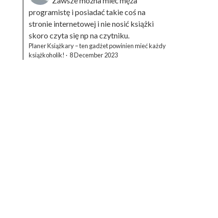
Zawsze można mieć męża
programistę i posiadać takie coś na
stronie internetowej i nie nosić książki
skoro czyta się np na czytniku.
Planer Książkary – ten gadżet powinien mieć każdy
książkoholik!
·
8 December 2023