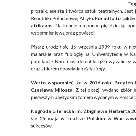
Te
prozaik, eseista i twórca sztuk teatralnych. Je
Republiki Południowej Afryki.
Ponadto to także 
afrikaans.
Na koncie ma ponad pięćdziesiąt opub
wspomnieniową oraz powieści.
Pisarz urodził się 16 września 1939 roku w ni
malarskie oraz filologię na Uniwersytecie w K
publikacje. Natomiast debiut książkowy zaliczył 
oraz zbiorem opowiadań
Katastrofy
.
Warto wspomnieć, że w 2016 roku Breyten B
Czesława Miłosza.
Z tej okazji wydano zbiór j
pierwszym poetyckim tomem wydanym w Polsce 
Nagroda Literacka im. Zbigniewa Herberta 20
się 25 maja w Teatrze Polskim w Warszawi
sukcesów.