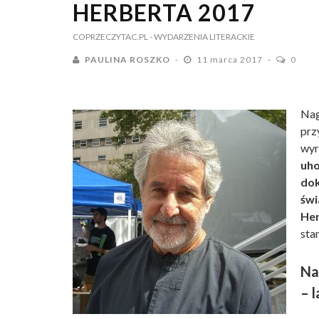
HERBERTA 2017
COPRZECZYTAC.PL
- WYDARZENIA LITERACKIE
PAULINA ROSZKO
11 marca 2017
0
Nag
prz
wy
uho
dok
św
Her
sta
Na
– 