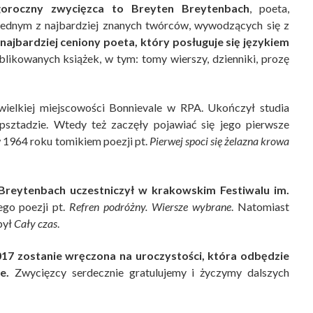
goroczny zwycięzca to Breyten Breytenbach
, poeta,
st jednym z najbardziej znanych twórców, wywodzących się z
najbardziej ceniony poeta, który posługuje się językiem
likowanych książek, w tym: tomy wierszy, dzienniki, prozę
ewielkiej miejscowości Bonnievale w RPA. Ukończył studia
apsztadzie. Wtedy też zaczęły pojawiać się jego pierwsze
w 1964 roku tomikiem poezji pt.
Pierwej spoci się żelazna krowa
reytenbach uczestniczył w krakowskim Festiwalu im.
ego poezji pt.
Refren podróżny. Wiersze wybrane
. Natomiast
był
Cały czas
.
17 zostanie wręczona na uroczystości, która odbędzie
e.
Zwycięzcy serdecznie gratulujemy i życzymy dalszych