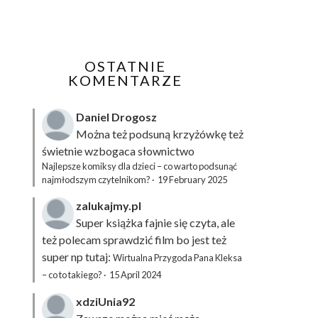
OSTATNIE
KOMENTARZE
Daniel Drogosz
Można też podsuną
krzyżówkę
też
świetnie wzbogaca słownictwo
Najlepsze komiksy dla dzieci – co warto podsunąć
najmłodszym czytelnikom?
·
19 February 2025
zalukajmy.pl
Super książka fajnie się czyta, ale
też polecam sprawdzić film bo jest też
super np tutaj:
Wirtualna Przygoda Pana Kleksa
– co to takiego?
·
15 April 2024
xdziUnia92