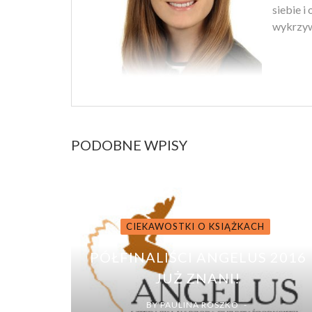
siebie i
wykrzyw
PODOBNE WPISY
CIEKAWOSTKI O KSIĄŻKACH
PÓŁFINALIŚCI ANGELUS 2016
JUŻ ZNANI!
BY
PAULINA ROSZKO