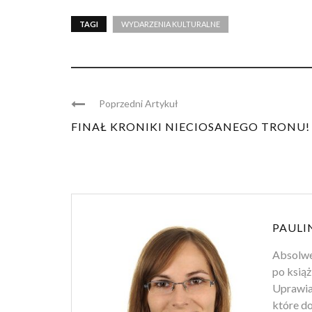
TAGI
WYDARZENIA KULTURALNE
Poprzedni Artykuł
FINAŁ KRONIKI NIECIOSANEGO TRONU!
PAULI
Absolwen
po książ
Uprawiam
które d