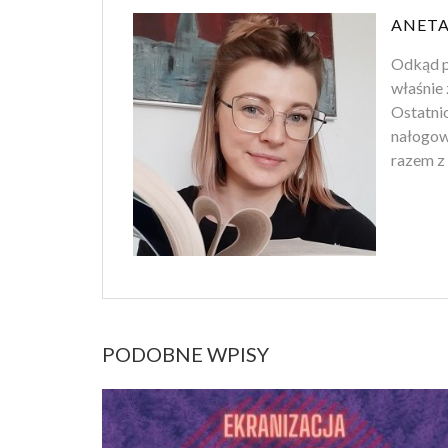
ANETA
Odkąd p
właśnie 
Ostatnio
nałogowi
razem z 
PODOBNE WPISY