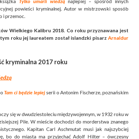
książka
Tylko umarli wiedzą
najlepiej – spośród innych
cyjnej powieści kryminalnej. Autor w mistrzowski sposób
o i przemoc.
ków Wielkiego Kalibru 2018. Co roku przyznawana jest
ym roku jej laureatem został islandzki pisarz
Arnaldur
eść kryminalna 2017 roku
iedzą
po
Tam ci będzie lepiej
serii o Antonim Fischerze, poznańskim
oczy się w dwudziestoleciu międzywojennym, w 1932 roku w
isiejszej Pile. W mieście dochodzi do morderstwa znanego
istycznego. Kapitan Carl Aschmutat musi jak najszybciej
ę, bo do miasta ma przyjechać Adolf Hilter – ówczesny