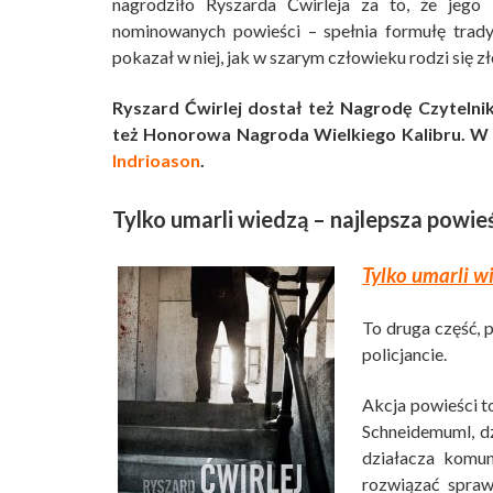
nagrodziło Ryszarda Ćwirleja za to, że jego 
nominowanych powieści – spełnia formułę trady
pokazał w niej, jak w szarym człowieku rodzi się zł
Ryszard Ćwirlej dostał też Nagrodę Czytelni
też Honorowa Nagroda Wielkiego Kalibru. W t
Indrioason
.
Tylko umarli wiedzą – najlepsza powi
Tylko umarli w
To druga część, 
policjancie.
Akcja powieści t
Schneidemuml, dz
działacza komun
rozwiązać spraw