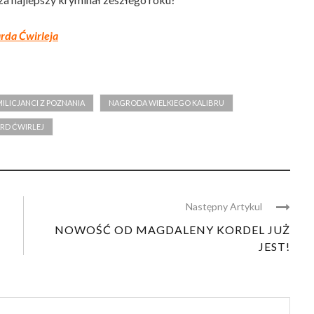
arda Ćwirleja
MILICJANCI Z POZNANIA
NAGRODA WIELKIEGO KALIBRU
RD ĆWIRLEJ
Następny Artykul
NOWOŚĆ OD MAGDALENY KORDEL JUŻ
JEST!