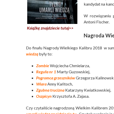
kandydat na kanc
W rozwiązaniu 
Antoni Fischer.
Książkę znajdziecie tutaj>>
Nagroda Wie
Do finału Nagrody Wielkiego Kalibru 2018 w sum
wiedzą
były to:
Zombie
Wojciecha Chmielarza,
Reguła nr 1
Marty Guzowskiej,
Pogromca grzeszników
Grzegorza Kalinowsk
Wiara
Anny Kańtoch,
Zgubna trucizna
Katarzyny Kwiatkowskiej,
Oszpicyn
Krzysztofa A. Zajasa.
Czy czytaliście nagrodzoną Wielkim Kalibrem 2018 
umarli wiedzą
znajdziecie
tu
. Czy też uważacie ją