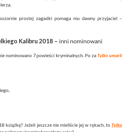
lerza.
pozornie prostej zagadki pomaga mu dawny przyjaciel –
lkiego Kalibru 2018 –
inni nominowani
ie nominowano 7 powieści kryminalnych. Po za
Tylko umarli
iego,
książkę? Jeżeli jeszcze nie mieliście jej w rękach, to
Tylko
 za najlepszy kryminał zeszłego roku?