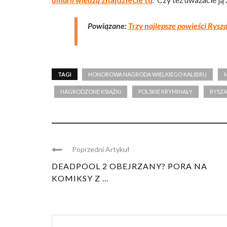
Powiązane:
Trzy najlepsze powieści Rysz
TAGI
HONOROWA NAGRODA WIELKIEGO KALIBRU
NAGRODZONE KSIĄŻKI
POLSKIE KRYMINAŁY
RYSZA
Poprzedni Artykuł
DEADPOOL 2 OBEJRZANY? PORA NA
KOMIKSY Z ...