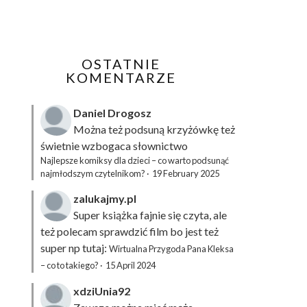
OSTATNIE
KOMENTARZE
Daniel Drogosz
Można też podsuną
krzyżówkę
też
świetnie wzbogaca słownictwo
Najlepsze komiksy dla dzieci – co warto podsunąć
najmłodszym czytelnikom?
·
19 February 2025
zalukajmy.pl
Super książka fajnie się czyta, ale
też polecam sprawdzić film bo jest też
super np tutaj:
Wirtualna Przygoda Pana Kleksa
– co to takiego?
·
15 April 2024
xdziUnia92