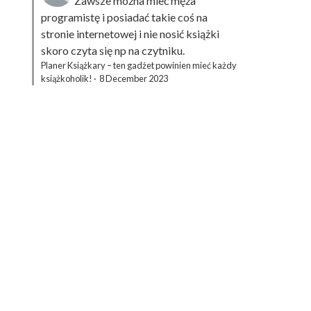
Zawsze można mieć męża
programistę i posiadać takie coś na
stronie internetowej i nie nosić książki
skoro czyta się np na czytniku.
Planer Książkary – ten gadżet powinien mieć każdy
książkoholik!
·
8 December 2023