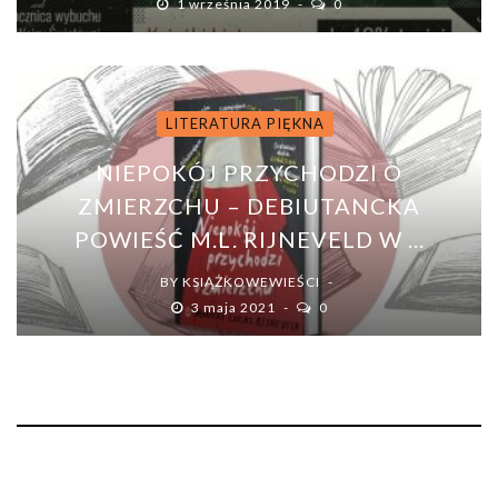
1 września 2019
0
LITERATURA PIĘKNA
NIEPOKÓJ PRZYCHODZI O
ZMIERZCHU – DEBIUTANCKA
POWIEŚĆ M.L. RIJNEVELD W ...
BY
KSIĄŻKOWEWIEŚCI
3 maja 2021
0