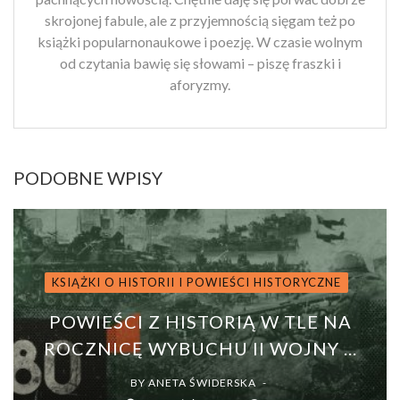
skrojonej fabule, ale z przyjemnością sięgam też po
książki popularnonaukowe i poezję. W czasie wolnym
od czytania bawię się słowami – piszę fraszki i
aforyzmy.
PODOBNE WPISY
KSIĄŻKI O HISTORII I POWIEŚCI HISTORYCZNE
POWIEŚCI Z HISTORIĄ W TLE NA
ROCZNICĘ WYBUCHU II WOJNY ...
BY
ANETA ŚWIDERSKA