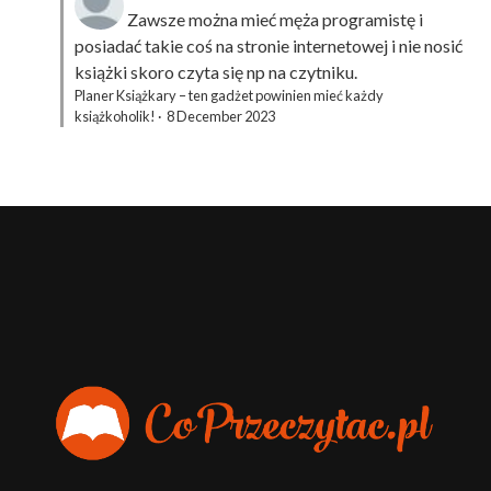
Zawsze można mieć męża programistę i
posiadać takie coś na stronie internetowej i nie nosić
książki skoro czyta się np na czytniku.
Planer Książkary – ten gadżet powinien mieć każdy
książkoholik!
·
8 December 2023