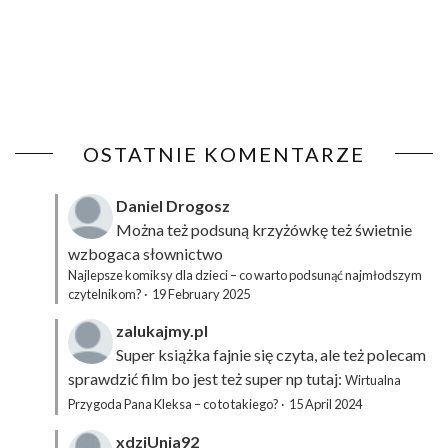
OSTATNIE KOMENTARZE
Daniel Drogosz
Można też podsuną
krzyżówkę
też świetnie
wzbogaca słownictwo
Najlepsze komiksy dla dzieci – co warto podsunąć najmłodszym
czytelnikom?
·
19 February 2025
zalukajmy.pl
Super książka fajnie się czyta, ale też polecam
sprawdzić film bo jest też super np tutaj:
Wirtualna
Przygoda Pana Kleksa – co to takiego?
·
15 April 2024
xdziUnia92