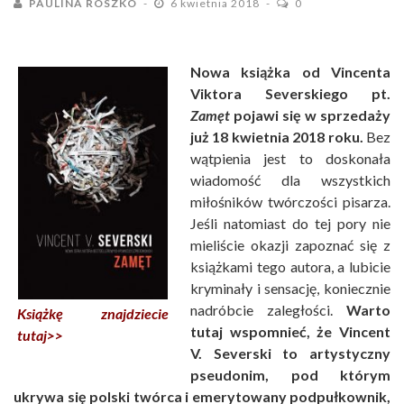
PAULINA ROSZKO
6 kwietnia 2018
0
Nowa książka od Vincenta
Viktora Severskiego pt.
Zamęt
pojawi się w sprzedaży
już 18 kwietnia 2018 roku.
Bez
wątpienia jest to doskonała
wiadomość dla wszystkich
miłośników twórczości pisarza.
Jeśli natomiast do tej pory nie
mieliście okazji zapoznać się z
książkami tego autora, a lubicie
kryminały i sensację, koniecznie
nadróbcie zaległości.
Warto
Książkę znajdziecie
tutaj wspomnieć, że Vincent
tutaj>>
V. Severski to artystyczny
pseudonim, pod którym
ukrywa się polski twórca i emerytowany podpułkownik,