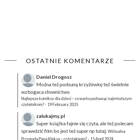
OSTATNIE KOMENTARZE
Daniel Drogosz
Można też podsuną
krzyżówkę
też świetnie
wzbogaca słownictwo
Najlepsze komiksy dla dzieci – co warto podsunąć najmłodszym
czytelnikom?
·
19 February 2025
zalukajmy.pl
Super książka fajnie się czyta, ale też polecam
sprawdzić film bo jest też super np tutaj:
Wirtualna
Przygoda Pana Kleksa – co to takiego?
·
15 April 2024