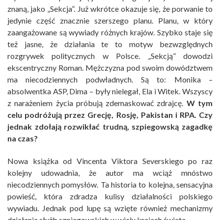
znaną, jako „Sekcja”. Już wkrótce okazuje się, że porwanie to
jedynie część znacznie szerszego planu. Planu, w który
zaangażowane są wywiady różnych krajów. Szybko staje się
też jasne, że działania te to motyw bezwzględnych
rozgrywek politycznych w Polsce. „Sekcją” dowodzi
ekscentryczny Roman. Mężczyzna pod swoim dowództwem
ma niecodziennych podwładnych. Są to: Monika –
absolwentka ASP, Dima – były nielegał, Ela i Witek. Wszyscy
z narażeniem życia próbują zdemaskować zdrajcę.
W tym
celu podróżują przez Grecję, Rosję, Pakistan i RPA. Czy
jednak zdołają rozwikłać trudną, szpiegowską zagadkę
na czas?
Nowa książka od Vincenta Viktora Severskiego po raz
kolejny udowadnia, że autor ma wciąż mnóstwo
niecodziennych pomysłów. Ta historia to kolejna, sensacyjna
powieść, która zdradza kulisy działalności polskiego
wywiadu. Jednak pod lupę są wzięte również mechanizmy
działania służb szpiegowskich w wielu krajach świata.